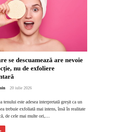
are se descuamează are nevoie
cție, nu de exfoliere
ntară
min
20 iulie 2026
tenului este adesea interpretată greșit ca un
a trebuie exfoliată mai intens, însă în realitate
că, de cele mai multe ori,…
e