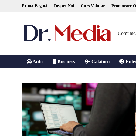
Skip
Prima Pagină
Despre Noi
Curs Valutar
Promovare O
to
content
Comunicare
Auto
Business
Călătorii
Ente