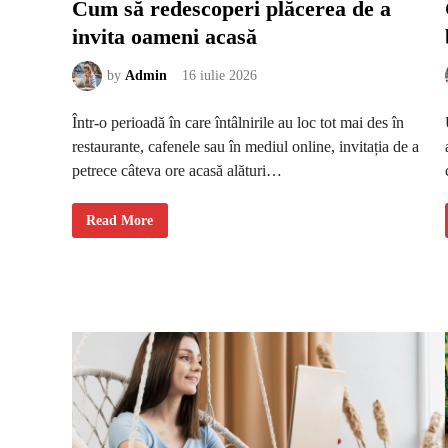
Cum să redescoperi plăcerea de a
u
r
invita oameni acasă
ă
ș
i
n
by
Admin
16 iulie 2026
a
t
u
Într-o perioadă în care întâlnirile au loc tot mai des în
r
a
restaurante, cafenele sau în mediul online, invitația de a
l
e
petrece câteva ore acasă alături…
ț
e
f
ă
C
Read More
r
u
ă
m
s
s
ă
ă
p
r
a
e
r
d
ă
e
e
s
x
c
c
o
l
p
u
e
s
r
i
i
v
p
d
l