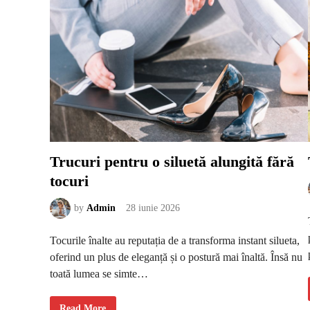
r
e
e
z
i
u
n
s
p
a
ț
i
u
m
e
n
t
a
Trucuri pentru o siluetă alungită fără
l
m
tocuri
a
i
c
by
Admin
28 iunie 2026
u
r
a
t
Tocurile înalte au reputația de a transforma instant silueta,
î
n
oferind un plus de eleganță și o postură mai înaltă. Însă nu
f
i
toată lumea se simte…
e
c
a
T
r
Read More