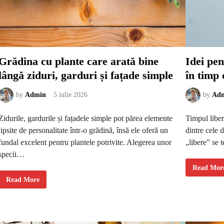
s
e
ă
c
:
o
l
r
u
i
m
n
i
s
n
p
ă
i
Grădina cu plante care arată bine
Idei pen
b
r
u
a
lângă ziduri, garduri și fațade simple
în timp 
n
t
ă
e
,
d
b
e
by
Admin
5 iulie 2026
by
Ad
i
m
r
a
o
t
Zidurile, gardurile și fațadele simple pot părea elemente
Timpul liber
u
e
m
r
lipsite de personalitate într-o grădină, însă ele oferă un
dintre cele 
i
i
c
a
fundal excelent pentru plantele potrivite. Alegerea unor
„libere” se
ș
l
i
e
specii…
d
n
e
a
I
Read Mor
t
t
d
a
G
u
Read More
e
l
r
r
i
i
ă
a
p
i
d
l
e
c
i
e
n
a
n
,
t
r
a
n
r
e