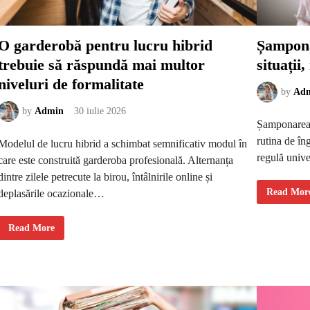
O garderobă pentru lucru hibrid
Șampona
trebuie să răspundă mai multor
situații
niveluri de formalitate
by
Ad
by
Admin
30 iulie 2026
Șamponarea d
rutina de îng
Modelul de lucru hibrid a schimbat semnificativ modul în
regulă univ
care este construită garderoba profesională. Alternanța
dintre zilele petrecute la birou, întâlnirile online și
Ș
Read Mor
deplasările ocazionale…
a
m
p
O
o
Read More
g
n
a
a
r
r
d
e
e
a
r
d
o
u
b
b
ă
l