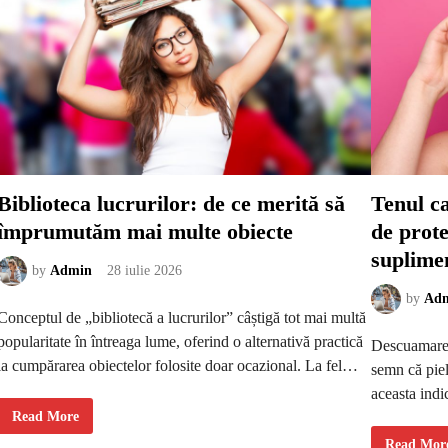
p
ă
e
e
n
s
t
t
r
e
u
u
l
t
u
i
c
l
r
ă
u
î
h
n
i
a
b
n
r
u
Biblioteca lucrurilor: de ce merită să
Tenul c
i
m
d
i
împrumutăm mai multe obiecte
de prote
t
t
r
e
suplime
e
s
b
i
by
Admin
28 iulie 2026
u
t
i
u
by
Ad
e
a
Conceptul de „bibliotecă a lucrurilor” câștigă tot mai multă
s
ț
ă
i
popularitate în întreaga lume, oferind o alternativă practică
Descuamarea 
r
i
ă
,
la cumpărarea obiectelor folosite doar ocazional. La fel…
semn că piele
s
n
p
u
aceasta indi
u
l
n
a
B
Read More
d
f
i
ă
i
b
T
Read Mor