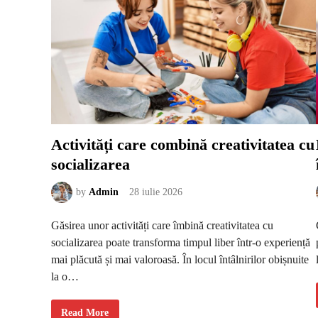
t
t
a
c
k
:
c
u
m
p
o
a
t
e
f
Activități care combină creativitatea cu
i
c
socializarea
o
m
p
by
Admin
28 iulie 2026
r
o
m
i
Găsirea unor activități care îmbină creativitatea cu
s
u
socializarea poate transforma timpul liber într-o experiență
n
p
mai plăcută și mai valoroasă. În locul întâlnirilor obișnuite
r
la o…
o
d
u
s
A
Read More
p