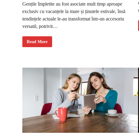
s
Gențile împletite au fost asociate mult timp aproape
o
exclusiv cu vacanțele la mare și ținutele estivale, însă
c
i
tendințele actuale le-au transformat într-un accesoriu
a
l
versatil, potrivit…
i
z
a
r
G
Read More
e
e
a
n
ț
i
l
e
î
m
p
l
e
t
i
t
e
o
f
e
r
ă
t
e
x
t