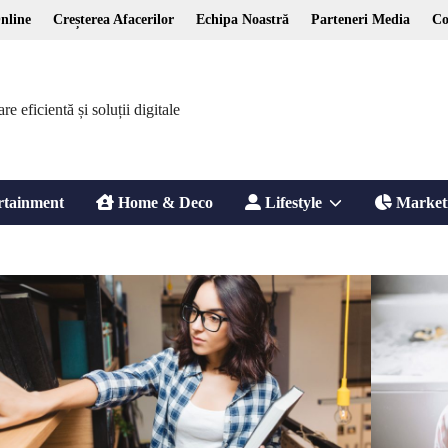
nline
Creșterea Afacerilor
Echipa Noastră
Parteneri Media
Co
 eficientă și soluții digitale
Show
rtainment
Home & Deco
Lifestyle
Market
sub
menu