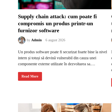
Supply chain attack: cum poate fi
compromis un produs printr-un
furnizor software
by
Admin
6 august 2026
Un produs software poate fi securizat foarte bine la nivel
intern și totuși să devină vulnerabil din cauza unei
componente externe utilizate în dezvoltarea sa.…
S
Read More
u
p
p
l
y
c
h
a
i
n
a