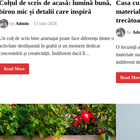
Colțul de scris de acasă: lumină bună,
Casa cu 
ț
r
i
i
birou mic și detalii care inspiră
material
u
n
c
a
trecăto
a
c
r
u
by
Admin
13 iulie 2026
e
m
t
u
by
Ad
e
l
Un colț de scris bine amenajat poate face diferența dintre o
r
a
e
r
activitate desfășurată în grabă și un moment dedicat
O locuință a
p
e
r
concentrării și creativității. Indiferent dacă îl…
materiale na
e
z
indiferent d
i
n
C
Read More
t
o
ă
l
C
Read Mor
ț
a
u
s
l
a
d
c
e
u
s
o
c
b
r
i
i
e
s
c
d
t
e
e
a
d
c
e
a
d