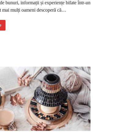
e bunuri, informații și experiențe bifate într-un
tot mai mulți oameni descoperă că…
e