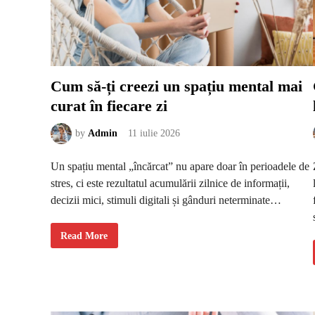
e
ă
p
c
l
e
a
r
j
e
ă
a
d
e
a
Cum să-ți creezi un spațiu mental mai
i
n
curat în fiecare zi
v
i
t
a
by
Admin
11 iulie 2026
o
a
m
Un spațiu mental „încărcat” nu apare doar în perioadele de
e
n
stres, ci este rezultatul acumulării zilnice de informații,
i
a
decizii mici, stimuli digitali și gânduri neterminate…
c
a
s
ă
C
Read More
u
m
s
ă
-
ț
i
c