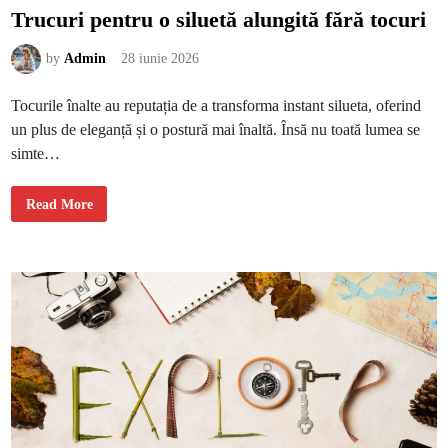
Trucuri pentru o siluetă alungită fără tocuri
by
Admin
28 iunie 2026
Tocurile înalte au reputația de a transforma instant silueta, oferind
un plus de eleganță și o postură mai înaltă. Însă nu toată lumea se
simte…
T
Read More
r
u
c
u
r
i
p
e
n
t
r
u
o
s
i
l
u
e