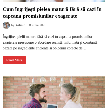
u
g
Cum îngrijești pielea matură fără să cazi în
i
i
capcana promisiunilor exagerate
l
e
”
m
by
Admin
8 iunie 2026
e
n
t
Îngrijirea pielii mature fără să cazi în capcana promisiunilor
a
l
exagerate presupune o abordare realistă, informată și constantă,
e
z
bazată pe ingrediente eficiente și obiceiuri corecte de…
i
l
n
i
C
Read More
c
u
e
m
î
n
g
r
i
j
e
ș
t
i
p
i
e