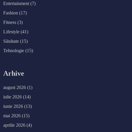
e
Entertainment
(7)
p
u
Fashion
(17)
t
d
e
Fitness
(3)
d
r
Lifestyle
(41)
u
m
Sănătate
(15)
Tehnologie
(15)
Arhive
august 2026
(1)
iulie 2026
(14)
iunie 2026
(13)
mai 2026
(15)
aprilie 2026
(4)