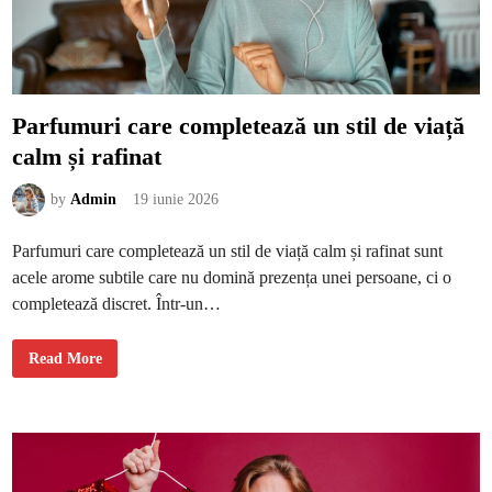
l
e
l
e
ș
i
d
r
Parfumuri care completează un stil de viață
a
p
calm și rafinat
e
r
i
i
by
Admin
19 iunie 2026
l
e
î
Parfumuri care completează un stil de viață calm și rafinat sunt
n
f
acele arome subtile care nu domină prezența unei persoane, ci o
u
n
completează discret. Într-un…
c
ț
i
e
P
Read More
d
a
e
r
s
f
t
u
i
m
l
u
u
r
l
i
i
c