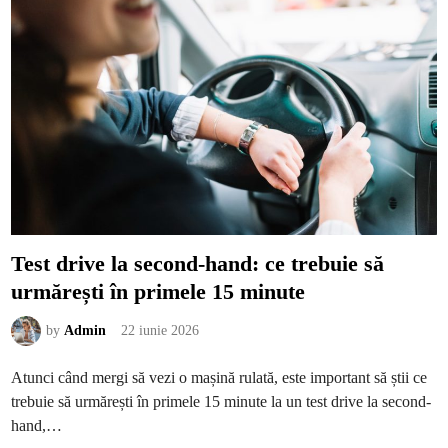
a
t
u
l
î
n
c
a
s
ă
:
c
u
m
i
n
f
l
u
e
Test drive la second-hand: ce trebuie să
n
ț
urmărești în primele 15 minute
e
a
z
ă
by
Admin
22 iunie 2026
l
u
m
Atunci când mergi să vezi o mașină rulată, este important să știi ce
i
n
trebuie să urmărești în primele 15 minute la un test drive la second-
a
s
hand,…
t
a