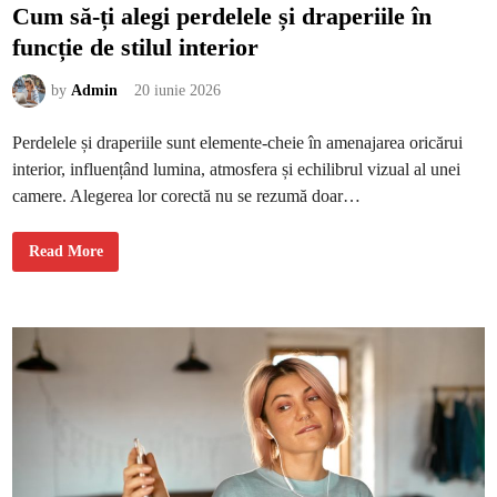
e
Cum să-ți alegi perdelele și draperiile în
n
ț
funcție de stilul interior
e
s
e
n
by
Admin
20 iunie 2026
z
u
a
Perdelele și draperiile sunt elemente-cheie în amenajarea oricărui
l
e
interior, influențând lumina, atmosfera și echilibrul vizual al unei
,
d
camere. Alegerea lor corectă nu se rezumă doar…
a
r
e
l
C
Read More
e
u
g
m
a
s
n
ă
t
-
e
ț
i
a
l
e
g
i
p
e
r
d
e