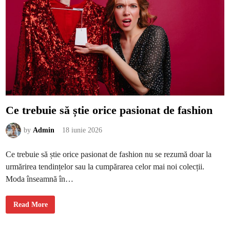
n
a
t
r
e
e
r
c
i
o
o
m
r
p
l
e
t
e
a
z
ă
u
n
Ce trebuie să știe orice pasionat de fashion
s
t
i
by
Admin
18 iunie 2026
l
d
e
v
Ce trebuie să știe orice pasionat de fashion nu se rezumă doar la
i
a
urmărirea tendințelor sau la cumpărarea celor mai noi colecții.
ț
ă
Moda înseamnă în…
c
a
l
C
m
Read More
e
ș
t
i
r
r