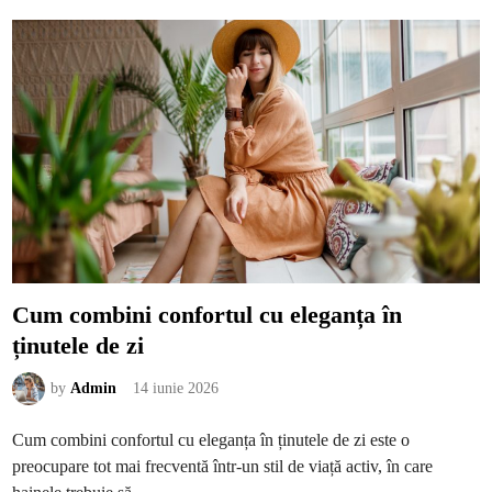
e
a
b
f
u
i
i
n
e
a
s
t
ă
ș
t
i
e
o
r
i
c
e
p
a
s
i
o
n
Cum combini confortul cu eleganța în
a
t
ținutele de zi
d
e
f
a
by
Admin
14 iunie 2026
s
h
i
Cum combini confortul cu eleganța în ținutele de zi este o
o
n
preocupare tot mai frecventă într-un stil de viață activ, în care