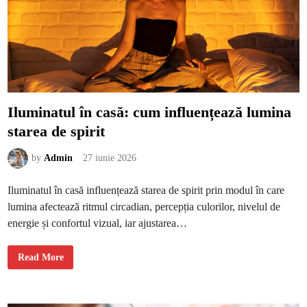
r
i
e
n
a
t
u
r
a
l
ă
Iluminatul în casă: cum influențează lumina
starea de spirit
by
Admin
27 iunie 2026
Iluminatul în casă influențează starea de spirit prin modul în care
lumina afectează ritmul circadian, percepția culorilor, nivelul de
energie și confortul vizual, iar ajustarea…
I
Read More
l
u
m
i
n