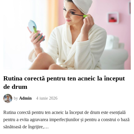
s
i
a
u
ț
n
i
i
i
l
l
o
e
r
c
e
a
x
n
a
o
g
u
e
a
r
f
a
o
t
r
e
m
ă
d
e
Rutina corectă pentru ten acneic la început
m
a
de drum
r
k
e
t
by
Admin
4 iunie 2026
i
n
g
Rutina corectă pentru ten acneic la început de drum este esențială
u
m
pentru a evita agravarea imperfecțiunilor și pentru a construi o bază
a
n
sănătoasă de îngrijire,…