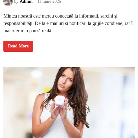
ț
by
Admin
11 iunie 2026
i
n
u
Mintea noastră este mereu conectată la informații, sarcini și
t
e
responsabilități. De la e-mailuri și notificări la grijile cotidiene, rar îi
l
e
mai oferim o pauză reală.…
d
e
z
i
C
Read More
u
m
s
ă
î
ț
i
c
o
n
s
t
r
u
i
e
ș
t
i
„
r
e
f