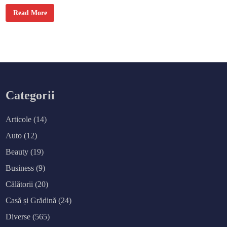
R
Read More
u
t
i
n
a
c
o
r
e
c
t
ă
Categorii
p
e
n
t
Articole
(14)
r
u
Auto
(12)
t
e
n
Beauty
(19)
a
c
Business
(9)
n
e
i
Călătorii
(20)
c
l
Casă și Grădină
(24)
a
î
Diverse
(565)
n
c