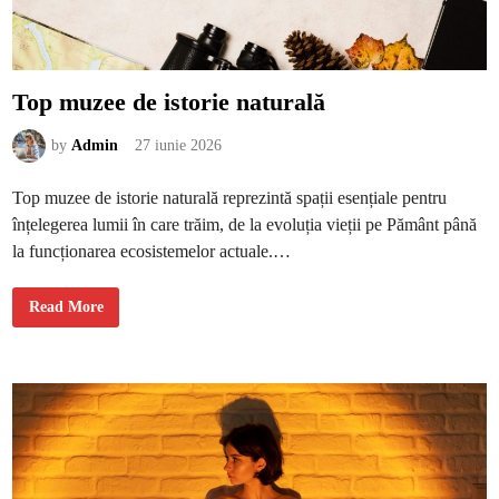
t
ă
a
l
u
n
g
Top muzee de istorie naturală
i
t
ă
by
Admin
27 iunie 2026
f
ă
r
ă
Top muzee de istorie naturală reprezintă spații esențiale pentru
t
o
înțelegerea lumii în care trăim, de la evoluția vieții pe Pământ până
c
u
la funcționarea ecosistemelor actuale.…
r
i
T
Read More
o
p
m
u
z
e
e
d
e
i
s
t
o