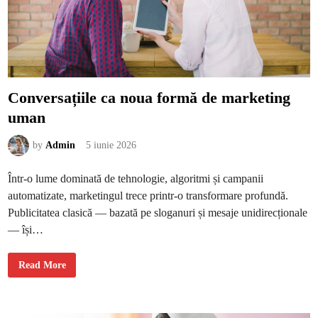
l
e
a
m
a
t
u
r
ă
f
Conversațiile ca noua formă de marketing
ă
r
uman
ă
s
ă
c
by
Admin
5 iunie 2026
a
z
i
Într-o lume dominată de tehnologie, algoritmi și campanii
î
n
automatizate, marketingul trece printr-o transformare profundă.
c
a
Publicitatea clasică — bazată pe sloganuri și mesaje unidirecționale
p
c
— își…
a
n
a
C
p
Read More
o
r
n
o
v
m
e
i
r
s