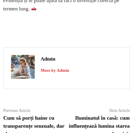
evidenția și te poate ajuta să faci o investiție corectă pe
termen lung.
Admin
More by Admin
Navigare
Previous
N
Previous Article
Next Article
article:
ar
Cum să porți haine cu
Iluminatul în casă: cum
în
transparențe senzuale, dar
influențează lumina starea
articole