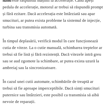
hand
este răspunsul mașinii la accelerație. Când apeși
pedala de accelerație, motorul ar trebui să răspundă prompt
și fără ezitare. Dacă accelerația este întârziată sau apar
smucituri, ar putea exista probleme la sistemul de injecție,
turbina sau transmisia automată.
În timpul deplasării, verifică modul în care funcționează
cutia de viteze. La o cutie manuală, schimbarea treptelor ar
trebui să fie lină și fără rezistență. Dacă vitezele intră greu
sau se aud zgomote la schimbare, ar putea exista uzură la
ambreiaj sau la sincronizatoare.
În cazul unei cutii automate, schimbările de treaptă ar
trebui să fie aproape imperceptibile. Dacă simți smucituri
puternice sau întârzieri, este posibil ca transmisia să aibă
nevoie de reparații.