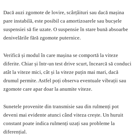
Dacă auzi zgomote de lovire, scârțâituri sau dacă mașina
pare instabilă, este posibil ca amortizoarele sau bucșele
suspensiei să fie uzate. O suspensie în stare bună absoarbe
denivelările fără zgomote puternice.
Verifică și modul în care mașina se comportă la viteze
diferite. Chiar și într-un test drive scurt, încearcă să conduci
atât la viteze mici, cât și la viteze puțin mai mari, dacă
drumul permite. Astfel poți observa eventuale vibrații sau
zgomote care apar doar la anumite viteze.
Sunetele provenite din transmisie sau din rulmenți pot
deveni mai evidente atunci când viteza crește. Un huruit
constant poate indica rulmenți uzați sau probleme la
diferențial.