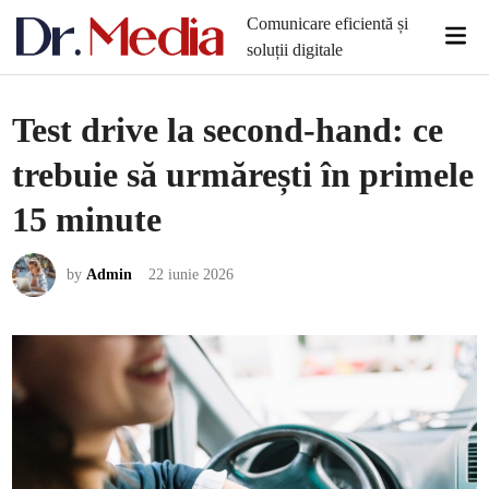
Skip
Comunicare eficientă și
Mai
to
soluții digitale
Men
content
Test drive la second-hand: ce
trebuie să urmărești în primele
15 minute
by
Admin
22 iunie 2026