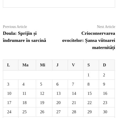
Navigare
Previous
N
Previous Article
Next Article
article:
ar
Doula: Sprijin și
Crioconservarea
în
îndrumare în sarcină
ovocitelor: Șansa viitoarei
articole
maternități
L
Ma
Mi
J
V
S
D
1
2
3
4
5
6
7
8
9
10
11
12
13
14
15
16
17
18
19
20
21
22
23
24
25
26
27
28
29
30