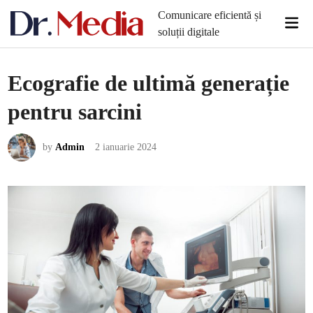
Skip
Comunicare eficientă și
Mai
to
soluții digitale
Men
content
Ecografie de ultimă generație
pentru sarcini
by
Admin
2 ianuarie 2024