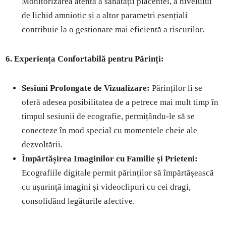
Monitorizarea atentă a sănătății placentei, a nivelului
de lichid amniotic și a altor parametri esențiali
contribuie la o gestionare mai eficientă a riscurilor.
6. Experiența Confortabilă pentru Părinți:
Sesiuni Prolongate de Vizualizare:
Părinților li se
oferă adesea posibilitatea de a petrece mai mult timp în
timpul sesiunii de ecografie, permițându-le să se
conecteze în mod special cu momentele cheie ale
dezvoltării.
Împărtășirea Imaginilor cu Familie și Prieteni:
Ecografiile digitale permit părinților să împărtășească
cu ușurință imagini și videoclipuri cu cei dragi,
consolidând legăturile afective.