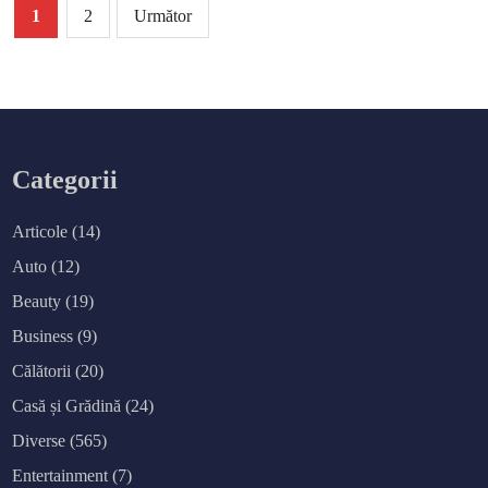
Paginație
n
1
2
Următor
t
r
articole
u
e
x
p
l
o
r
a
r
Categorii
e
a
c
o
Articole
(14)
l
e
c
Auto
(12)
ț
i
Beauty
(19)
i
l
o
Business
(9)
r
u
Călătorii
(20)
n
i
c
Casă și Grădină
(24)
e
d
Diverse
(565)
i
n
B
Entertainment
(7)
i