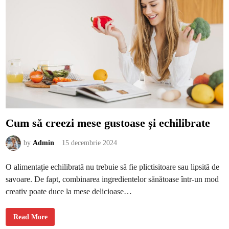
ț
i
i
l
m
e
i
r
e
d
u
c
e
r
i
i
d
e
z
o
r
d
Cum să creezi mese gustoase și echilibrate
i
n
i
by
Admin
15 decembrie 2024
i
p
e
n
O alimentație echilibrată nu trebuie să fie plictisitoare sau lipsită de
t
r
savoare. De fapt, combinarea ingredientelor sănătoase într-un mod
u
s
creativ poate duce la mese delicioase…
ă
n
ă
C
t
Read More
u
a