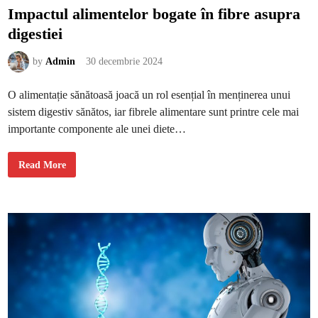
Impactul alimentelor bogate în fibre asupra
digestiei
by
Admin
30 decembrie 2024
O alimentație sănătoasă joacă un rol esențial în menținerea unui
sistem digestiv sănătos, iar fibrele alimentare sunt printre cele mai
importante componente ale unei diete…
I
Read More
m
p
a
c
t
u
l
a
l
i
m
e
n
t
e
l