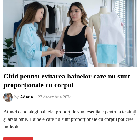
b
o
ț
i
i
n
a
n
o
ș
i
c
u
m
v
o
r
r
Ghid pentru evitarea hainelor care nu sunt
e
v
proporționale cu corpul
o
l
u
ț
by
Admin
23 decembrie 2024
i
o
n
Atunci când alegi hainele, proporțiile sunt esențiale pentru a te simți
a
m
și arăta bine. Hainele care nu sunt proporționale cu corpul pot crea
e
d
un look…
i
c
i