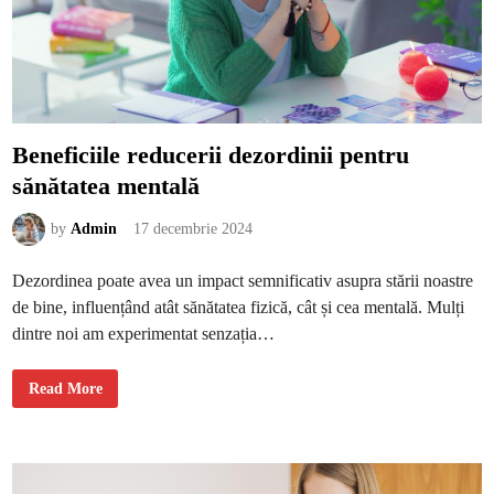
e
c
t
i
v
e
a
s
u
p
Beneficiile reducerii dezordinii pentru
r
a
sănătatea mentală
T
u
r
n
by
Admin
17 decembrie 2024
u
l
u
Dezordinea poate avea un impact semnificativ asupra stării noastre
i
E
de bine, influențând atât sănătatea fizică, cât și cea mentală. Mulți
i
f
dintre noi am experimentat senzația…
f
e
l
,
B
Read More
f
e
ă
n
r
e
ă
f
m
i
u
c
l
i