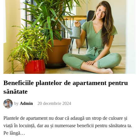
o
l
o
s
e
ș
t
i
S
h
o
p
i
f
y
p
e
n
t
r
Beneficiile plantelor de apartament pentru
u
c
sănătate
r
e
a
r
by
Admin
20 decembrie 2024
e
a
u
Plantele de apartament nu doar că adaugă un strop de culoare și
n
u
viață în locuință, dar au și numeroase beneficii pentru sănătatea ta.
i
m
Pe lângă…
a