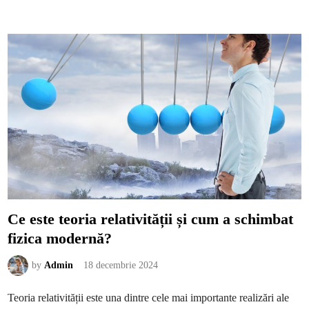
s
l
a
e
u
m
c
a
ă
i
l
a
d
p
u
r
r
e
ă
c
?
i
a
t
e
f
i
l
m
e
d
e
s
p
r
Ce este teoria relativității și cum a schimbat
e
s
fizica modernă?
i
n
g
u
by
Admin
18 decembrie 2024
r
ă
t
Teoria relativității este una dintre cele mai importante realizări ale
a