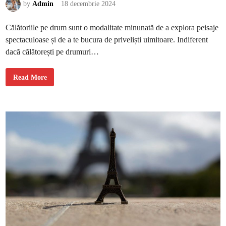
by
Admin
18 decembrie 2024
m
a
s
c
Călătoriile pe drum sunt o modalitate minunată de a explora peisaje
h
i
spectaculoase și de a te bucura de priveliști uimitoare. Indiferent
m
b
dacă călătorești pe drumuri…
a
t
f
C
i
Read More
e
z
l
i
e
c
m
a
a
m
i
o
b
d
u
e
n
r
e
n
o
ă
p
?
r
i
r
i
p
a
n
o
r
a