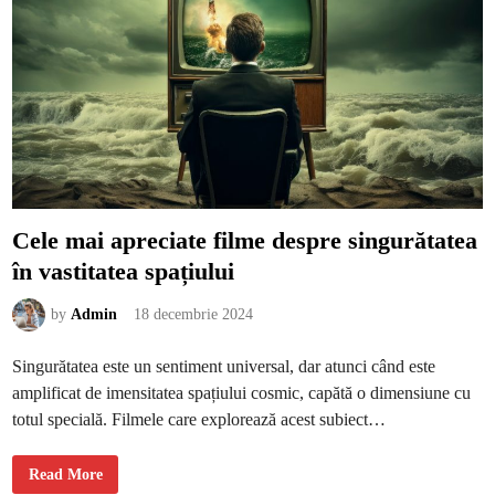
u
t
u
a
n
r
s
d
p
i
a
g
ț
r
i
a
u
d
c
e
u
l
r
e
a
î
t
n
c
o
Cele mai apreciate filme despre singurătatea
n
d
în vastitatea spațiului
i
ț
i
i
by
Admin
18 decembrie 2024
e
x
t
Singurătatea este un sentiment universal, dar atunci când este
r
e
amplificat de imensitatea spațiului cosmic, capătă o dimensiune cu
m
e
totul specială. Filmele care explorează acest subiect…
d
e
v
i
C
Read More
d
e