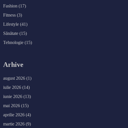
b
Fashion
(17)
l
i
o
Fitness
(3)
t
e
Lifestyle
(41)
c
a
D
Sănătate
(15)
o
h
Tehnologie
(15)
a
Arhive
august 2026
(1)
iulie 2026
(14)
iunie 2026
(13)
mai 2026
(15)
aprilie 2026
(4)
martie 2026
(9)