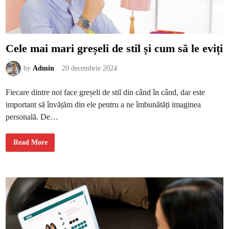
e
d
u
c
a
ț
i
Cele mai mari greșeli de stil și cum să le eviți
e
o
n
by
Admin
20 decembrie 2024
l
i
n
e
Fiecare dintre noi face greșeli de stil din când în când, dar este
ș
i
important să învățăm din ele pentru a ne îmbunătăți imaginea
t
e
personală. De…
h
n
o
C
l
Read More
e
o
l
g
e
i
m
i
a
d
i
e
m
î
a
n
r
v
i
ă
g
ț
r
a
e
r