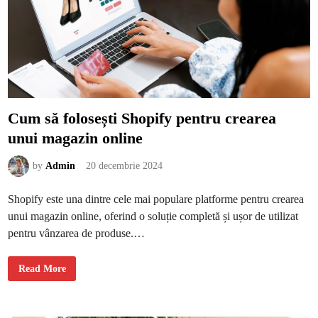
ș
e
e
l
i
d
e
s
t
i
l
ș
i
Cum să folosești Shopify pentru crearea
c
u
unui magazin online
m
s
ă
l
by
Admin
20 decembrie 2024
e
e
v
Shopify este una dintre cele mai populare platforme pentru crearea
i
ț
unui magazin online, oferind o soluție completă și ușor de utilizat
i
pentru vânzarea de produse.…
C
Read More
u
m
s
ă
f