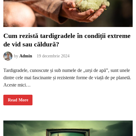
ă
r
i
i
e
l
e
c
t
Cum rezistă tardigradele în condiții extreme
r
o
de vid sau căldură?
c
a
s
n
by
Admin
19 decembrie 2024
i
c
e
Tardigradele, cunoscute și sub numele de „urși de apă”, sunt unele
l
o
dintre cele mai fascinante și rezistente forme de viață de pe planetă.
r
i
Aceste mici…
n
t
e
g
C
Read More
r
u
a
m
t
r
e
e
p
z
e
i
n
s
t
t
r
ă