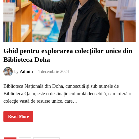
e
z
i
f
r
u
m
u
s
e
ț
e
Ghid pentru explorarea colecțiilor unice din
a
a
Biblioteca Doha
u
r
o
r
by
Admin
4 decembrie 2024
i
i
b
Biblioteca Națională din Doha, cunoscută și sub numele de
o
r
Biblioteca Qatar, este o destinație culturală deosebită, care oferă o
e
a
colecție vastă de resurse unice, care…
l
e
G
Read More
h
i
d
p
e