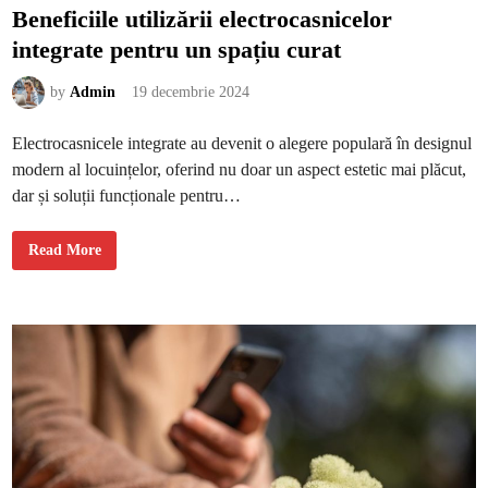
u
Beneficiile utilizării electrocasnicelor
r
i
integrate pentru un spațiu curat
l
o
r
n
by
Admin
19 decembrie 2024
a
t
u
Electrocasnicele integrate au devenit o alegere populară în designul
r
a
modern al locuințelor, oferind nu doar un aspect estetic mai plăcut,
l
e
dar și soluții funcționale pentru…
p
e
n
t
B
Read More
r
e
u
n
p
e
i
f
e
i
l
c
e
i
i
l
e
u
t
i
l
i
z