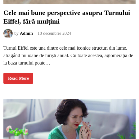
m
i
c
Cele mai bune perspective asupra Turnului
e
p
Eiffel, fără mulțimi
e
t
r
a
by
Admin
18 decembrie 2024
s
e
u
Turnul Eiffel este una dintre cele mai iconice structuri din lume,
atrăgând milioane de turiști anual. Cu toate acestea, aglomerația de
la baza turnului poate…
C
Read More
e
l
e
m
a
i
b
u
n
e
p
e
r
s
p