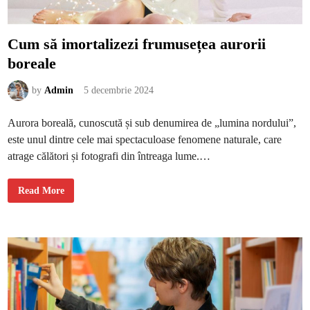
c
e
r
u
Cum să imortalizezi frumusețea aurorii
l
p
boreale
u
l
m
o
by
Admin
5 decembrie 2024
n
a
r
Aurora boreală, cunoscută și sub denumirea de „lumina nordului”,
ș
i
este unul dintre cele mai spectaculoase fenomene naturale, care
c
u
atrage călători și fotografi din întreaga lume.…
m
s
ă
î
C
Read More
i
u
e
m
v
s
i
ă
ț
i
i
m
o
r
t
a
l
i
z