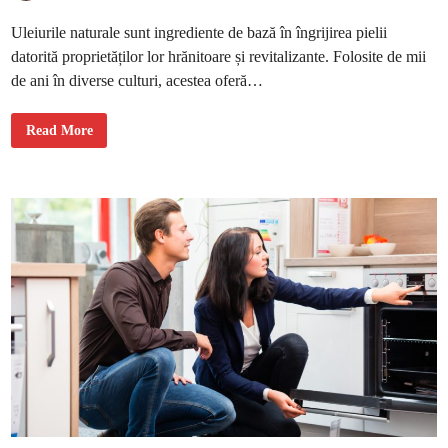
e
n
Uleiurile naturale sunt ingrediente de bază în îngrijirea pielii
t
r
datorită proprietăților lor hrănitoare și revitalizante. Folosite de mii
u
s
de ani în diverse culturi, acestea oferă…
ă
n
ă
t
B
Read More
a
e
t
n
e
e
f
i
c
i
i
l
e
u
t
i
l
i
z
ă
r
i
i
u
l
e
i