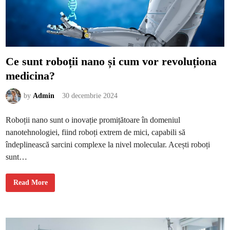
o
r
b
o
g
a
t
e
î
Ce sunt roboții nano și cum vor revoluționa
n
f
medicina?
i
b
r
e
by
Admin
30 decembrie 2024
a
s
u
Roboții nano sunt o inovație promițătoare în domeniul
p
r
nanotehnologiei, fiind roboți extrem de mici, capabili să
a
d
îndeplinească sarcini complexe la nivel molecular. Acești roboți
i
g
sunt…
e
s
t
C
i
Read More
e
e
s
i
u
n
t
r
o