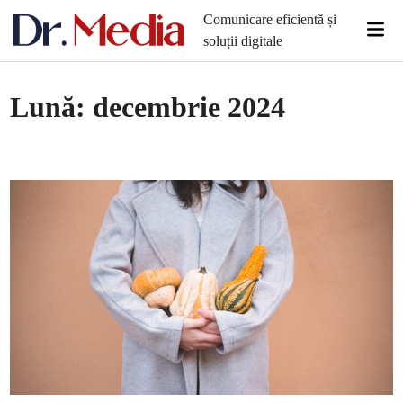
Skip
Comunicare eficientă și
Mai
to
soluții digitale
Men
content
Lună:
decembrie 2024