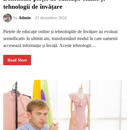
u
tehnologii de învățare
l
p
e
n
by
Admin
21 decembrie 2024
t
r
u
Piețele de educație online și tehnologiile de învățare au evoluat
a
m
semnificativ în ultimii ani, transformând modul în care oamenii
â
n
accesează informația și învață. Aceste tehnologii…
c
a
s
ă
B
Read More
n
e
ă
n
t
e
o
f
s
i
c
i
i
l
e
p
i
e
ț
e
i
d
e