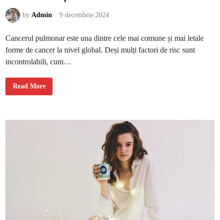
r
e
s
by
Admin
9 decembrie 2024
t
r
e
Cancerul pulmonar este una dintre cele mai comune și mai letale
e
t
forme de cancer la nivel global. Deși mulți factori de risc sunt
f
o
incontrolabili, cum…
o
d
-
u
F
Read More
l
a
a
c
s
t
i
o
a
r
t
i
i
d
c
e
r
i
s
c
p
e
n
t
r
u
c
a
n