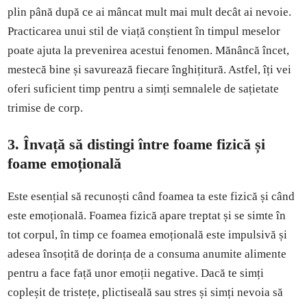
plin până după ce ai mâncat mult mai mult decât ai nevoie.
Practicarea unui stil de viață conștient în timpul meselor
poate ajuta la prevenirea acestui fenomen. Mănâncă încet,
mestecă bine și savurează fiecare înghițitură. Astfel, îți vei
oferi suficient timp pentru a simți semnalele de sațietate
trimise de corp.
3.
Învață să distingi între foame fizică și
foame emoțională
Este esențial să recunoști când foamea ta este fizică și când
este emoțională. Foamea fizică apare treptat și se simte în
tot corpul, în timp ce foamea emoțională este impulsivă și
adesea însoțită de dorința de a consuma anumite alimente
pentru a face față unor emoții negative. Dacă te simți
copleșit de tristețe, plictiseală sau stres și simți nevoia să