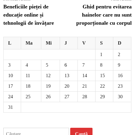
article:
ar
Beneficiile pieței de
Ghid pentru evitarea
în
educație online și
hainelor care nu sunt
articole
tehnologii de învățare
proporționale cu corpul
L
Ma
Mi
J
V
S
D
1
2
3
4
5
6
7
8
9
10
11
12
13
14
15
16
17
18
19
20
21
22
23
24
25
26
27
28
29
30
31
Caută