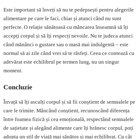
Este important să înveți să nu te pedepsești pentru alegerile
alimentare pe care le faci, chiar și atunci când nu sunt
perfecte. O relație sănătoasă cu mâncarea înseamnă să îți
accepți corpul și să îți respecți nevoile. Nu te judeca atunci
când mănânci o gustare sau o masă mai indulgentă – este
normal să ai zile când vrei să te răsfeți. Ceea ce contează cu
adevărat este echilibrul pe termen lung, nu un singur
moment.
Concluzie
Învață să îți asculți corpul și să fii conștient de semnalele pe
care le trimite. Mâncând conștient, recunoscând diferența
între foamea fizică și cea emoțională, respectând semnalele
de sațietate și alegând alimente care îți hrănesc corpul, poți
adopta un stil de viață mai sănătos și mai echilibrat. Cu cât