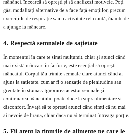
mănânci, încearcă să oprești și să analizezi motivele. Poți
găsi modalități alternative de a face față emoțiilor, precum
exercițiile de respirație sau o activitate relaxantă, înainte de
a ajunge la mâncare.
4.
Respectă semnalele de sațietate
În momentul în care te simți mulțumit, chiar și atunci când
mai există mâncare în farfurie, este esențial să oprești
mâncatul. Corpul tău trimite semnale clare atunci când ai
ajuns la sațietate, cum ar fi o senzație de plenitudine sau
greutate în stomac. Ignorarea acestor semnale și
continuarea mâncatului poate duce la supraalimentare și
disconfort. Învață să te oprești atunci când simți că nu mai
ai nevoie de hrană, chiar dacă nu ai terminat întreaga porție.
5.
Fii atent la tipurile de alimente pe care le