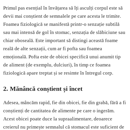
Primul pas esențial în învățarea să îți asculți corpul este să
devii mai conștient de semnalele pe care acesta le trimite.
Foamea fiziologică se manifestă printr-o senzație subtilă
sau mai intensă de gol în stomac, senzația de slăbiciune sau
chiar oboseală. Este important să distingi această foame
reală de alte senzații, cum ar fi pofta sau foamea
emoțională. Pofta este de obicei specifică unui anumit tip
de aliment (de exemplu, dulciuri), în timp ce foamea
fiziologică apare treptat și se resimte în întregul corp.
2.
Mănâncă conștient și încet
Adesea, mâncăm rapid, fie din obicei, fie din grabă, fără a fi
conștienți de cantitatea de alimente pe care o ingerăm.
Acest obicei poate duce la supraalimentare, deoarece
creierul nu primește semnalul că stomacul este suficient de