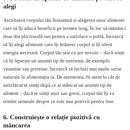
alegi
Ascultarea corpului tău înseamnă și alegerea unor alimente
care să îți aducă beneficii pe termen lung. În loc să mănânci
doar din plictiseală sau pentru a satisface o poftă, încearcă
să îți alegi alimente care îți hrănesc corpul și îți oferă
energia necesară. Corpul tău știe ce are nevoie – dacă simți
că îți lipsește un anumit tip de nutrienți, de exemplu
vitamine sau proteine, încearcă să incluzi mai multe surse
naturale în alimentația ta. De asemenea, fii atent la cât de
satisfăcut te simți după ce ai mâncat un anumit tip de
aliment – dacă te simți ușor sau greoi, corpul tău îți va
trimite semnale despre ce este mai potrivit pentru tine.
6.
Construiește o relație pozitivă cu
mâncarea