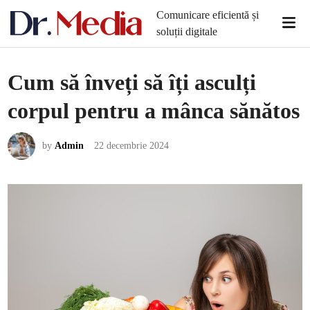
Skip
Comunicare eficientă și
Mai
to
soluții digitale
Men
content
Cum să înveți să îți asculți
corpul pentru a mânca sănătos
by
Admin
22 decembrie 2024