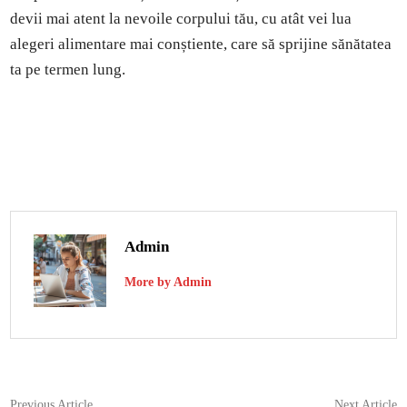
devii mai atent la nevoile corpului tău, cu atât vei lua
alegeri alimentare mai conștiente, care să sprijine sănătatea
ta pe termen lung.
Admin
More by Admin
Navigare
Previous
N
Previous Article
Next Article