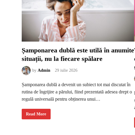
Șamponarea dublă este utilă în anumite
situații, nu la fiecare spălare
by
Admin
29 iulie 2026
Șamponarea dublă a devenit un subiect tot mai discutat în
rutina de îngrijire a părului, fiind prezentată adesea drept o
regulă universală pentru obținerea unui…
Ș
Read More
a
m
p
o
n