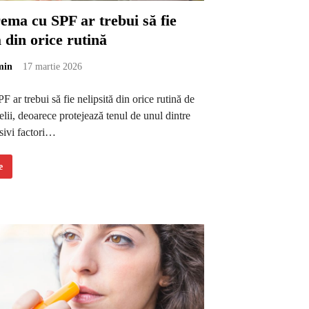
ema cu SPF ar trebui să fie
ă din orice rutină
min
17 martie 2026
 ar trebui să fie nelipsită din orice rutină de
ielii, deoarece protejează tenul de unul dintre
sivi factori…
e