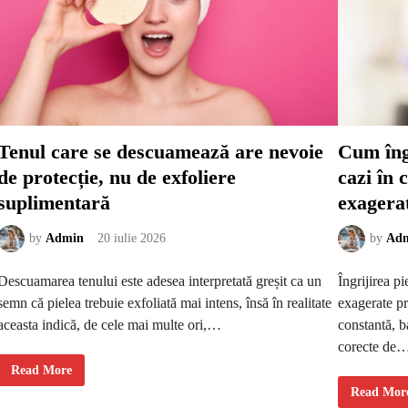
Tenul care se descuamează are nevoie
Cum îngr
de protecție, nu de exfoliere
cazi în 
suplimentară
exagera
by
Admin
20 iulie 2026
by
Ad
Descuamarea tenului este adesea interpretată greșit ca un
Îngrijirea p
semn că pielea trebuie exfoliată mai intens, însă în realitate
exagerate pr
aceasta indică, de cele mai multe ori,…
constantă, b
corecte de
T
Read More
e
C
Read Mor
n
u
u