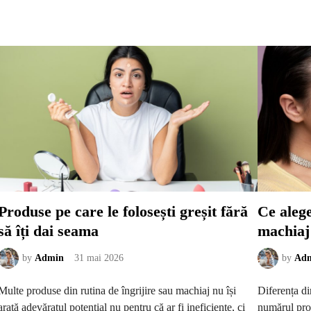
m
l
î
c
n
a
g
r
r
e
i
s
j
e
e
d
ș
e
t
s
i
c
p
u
i
a
e
m
l
e
e
a
a
z
m
ă
a
a
t
r
u
e
r
n
ă
e
Produse pe care le folosești greșit fără
Ce alege
f
v
ă
o
să îți dai seama
machiaj 
r
i
ă
e
s
d
ă
by
Admin
31 mai 2026
by
Ad
e
c
p
a
r
z
o
Multe produse din rutina de îngrijire sau machiaj nu își
Diferența di
i
t
î
e
arată adevăratul potențial nu pentru că ar fi ineficiente, ci
numărul prod