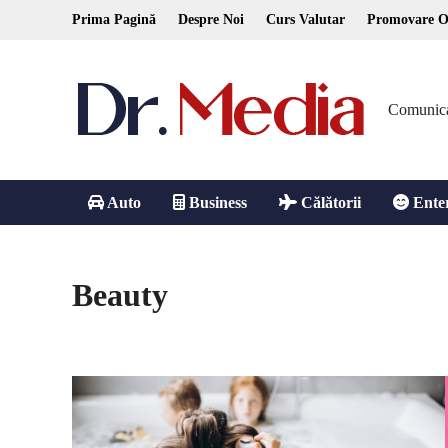
Skip
Prima Pagină
Despre Noi
Curs Valutar
Promovare O
to
content
Comunicare
Auto
Business
Călătorii
Ente
Beauty