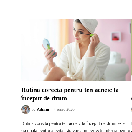
a
r
e
a
d
u
b
l
ă
e
s
t
e
u
t
i
l
ă
î
n
a
n
u
Rutina corectă pentru ten acneic la
m
i
început de drum
t
e
s
i
by
Admin
4 iunie 2026
t
u
a
Rutina corectă pentru ten acneic la început de drum este
ț
i
esențială pentru a evita agravarea imperfecțiunilor și pentru