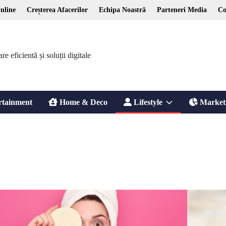
nline
Creșterea Afacerilor
Echipa Noastră
Parteneri Media
Co
 eficientă și soluții digitale
Show
rtainment
Home & Deco
Lifestyle
Market
sub
menu