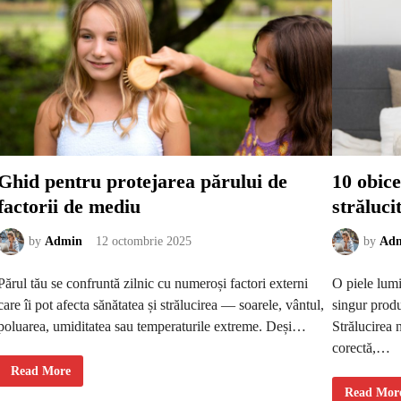
e
t
r
r
e
u
a
u
e
n
x
m
c
a
e
c
s
h
i
i
v
a
ă
j
î
d
ț
e
i
v
Ghid pentru protejarea părului de
10 obice
p
a
o
r
factorii de mediu
străluci
a
ă
t
u
e
ș
d
o
by
Admin
12 octombrie 2025
by
Ad
i
r
s
ș
t
i
Părul tău se confruntă zilnic cu numeroși factori externi
O piele lumi
r
r
u
e
care îi pot afecta sănătatea și strălucirea — soarele, vântul,
singur produ
g
z
e
i
poluarea, umiditatea sau temperaturile extreme. Deși…
Strălucirea n
p
s
i
t
corectă,…
e
e
l
n
G
Read More
e
t
h
1
a
Read Mor
i