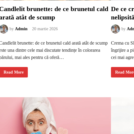
:
i
c
t
Candlelit brunette: de ce brunetul cald
De ce cr
â
e
t
p
arată atât de scump
nelipsit
d
e
e
n
m
t
u
r
by
Admin
20 martie 2026
by
Ad
l
u
t
z
t
o
Candlelit brunette: de ce brunetul cald arată atât de scump
Crema cu SPF
e
n
p
a
este una dintre cele mai discutate tendințe în colorarea
îngrijire a p
o
g
ț
â
părului, mai ales pentru că oferă…
cei mai agre
i
t
b
u
a
l
z
u
C
D
Read More
Read Mor
a
i
a
e
p
ș
n
c
e
i
d
e
e
d
l
c
t
e
e
r
i
c
l
e
c
o
i
m
h
l
t
a
e
t
b
c
t
e
r
u
ă
u
u
S
l
n
P
u
e
F
i
t
a
t
r