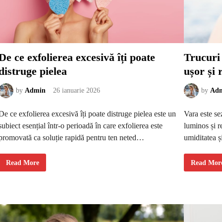
e
t
:
r
d
e
e
b
c
u
e
i
b
s
r
ă
u
f
De ce exfolierea excesivă îți poate
Trucuri
n
i
e
e
distruge pielea
ușor și 
t
n
u
e
l
l
c
i
by
Admin
26 ianuarie 2026
by
Ad
a
p
l
s
d
i
De ce exfolierea excesivă îți poate distruge pielea este un
Vara este se
a
t
r
ă
subiect esențial într-o perioadă în care exfolierea este
luminos și r
a
d
t
i
promovată ca soluție rapidă pentru ten neted…
umiditatea ș
ă
n
a
o
t
r
â
i
D
T
Read More
Read Mor
t
c
e
r
d
e
c
u
e
r
e
c
s
u
e
u
c
t
x
r
u
i
f
i
m
n
o
p
p
ă
l
e
i
n