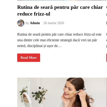
l
i
Rutina de seară pentru păr care chiar
p
e
reduce frizz-ul
c
a
p
,
by
Admin
26 martie 2026
î
n
f
Rutina de seară pentru păr care chiar reduce frizz-ul este
u
n
una dintre cele mai eficiente strategii dacă vrei un păr
c
ț
neted, disciplinat și ușor de…
i
e
d
e
R
Read More
t
u
i
t
p
i
u
n
l
a
d
d
e
e
p
s
ă
e
r
a
r
ă
p
e
n