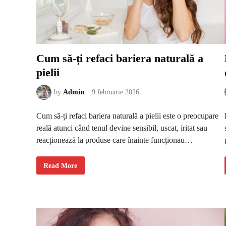
t
r
u
p
ă
r
c
a
r
Cum să-ți refaci bariera naturală a
e
c
pielii
h
i
a
r
by
Admin
9 februarie 2026
r
e
d
Cum să-ți refaci bariera naturală a pielii este o preocupare
u
c
reală atunci când tenul devine sensibil, uscat, iritat sau
e
f
reacționează la produse care înainte funcționau…
r
i
z
z
C
Read More
-
u
u
m
l
s
ă
-
ț
i
r
e