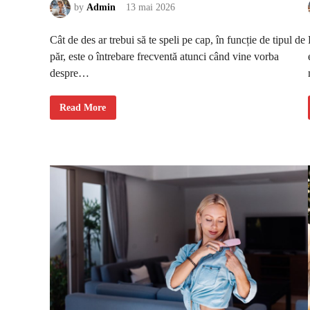
î
by
Admin
13 mai 2026
n
c
e
Cât de des ar trebui să te speli pe cap, în funcție de tipul de
p
u
păr, este o întrebare frecventă atunci când vine vorba
t
d
despre…
e
d
r
u
C
Read More
m
â
t
d
e
d
e
s
a
r
t
r
e
b
u
i
s
ă
t
e
s
p
e