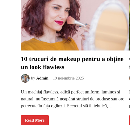
f
a
c
i
b
a
r
i
e
r
a
n
a
t
u
10 trucuri de makeup pentru a obține
r
a
un look flawless
l
ă
a
p
by
Admin
19 noiembrie 2025
i
e
l
Un machiaj flawless, adică perfect uniform, luminos și
i
i
natural, nu înseamnă neapărat straturi de produse sau ore
petrecute în fața oglinzii. Secretul stă în tehnică,…
1
Read More
0
t