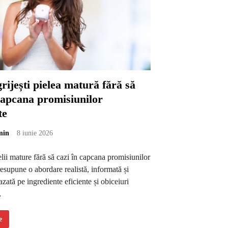
ijești pielea matură fără să
capcana promisiunilor
te
min
8 iunie 2026
ielii mature fără să cazi în capcana promisiunilor
esupune o abordare realistă, informată și
azată pe ingrediente eficiente și obiceiuri
…
e