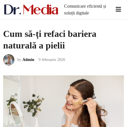
Skip
Comunicare eficientă și
Mai
to
soluții digitale
Men
content
Cum să-ți refaci bariera
naturală a pielii
by
Admin
9 februarie 2026