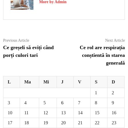
More by Admin
Navigare
Previous
N
Previous Article
Next Article
article:
ar
Ce greșeli să eviți când
Ce rol are respirația
în
porți culori tari
conștientă în starea
articole
generală
L
Ma
Mi
J
V
S
D
1
2
3
4
5
6
7
8
9
10
11
12
13
14
15
16
17
18
19
20
21
22
23