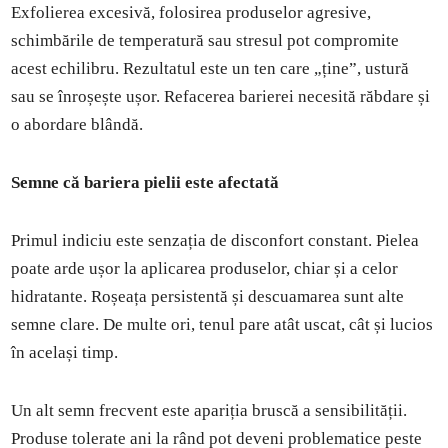
Exfolierea excesivă, folosirea produselor agresive,
schimbările de temperatură sau stresul pot compromite
acest echilibru. Rezultatul este un ten care „ține”, ustură
sau se înroșește ușor. Refacerea barierei necesită răbdare și
o abordare blândă.
Semne că bariera pielii este afectată
Primul indiciu este senzația de disconfort constant. Pielea
poate arde ușor la aplicarea produselor, chiar și a celor
hidratante. Roșeața persistentă și descuamarea sunt alte
semne clare. De multe ori, tenul pare atât uscat, cât și lucios
în același timp.
Un alt semn frecvent este apariția bruscă a sensibilității.
Produse tolerate ani la rând pot deveni problematice peste