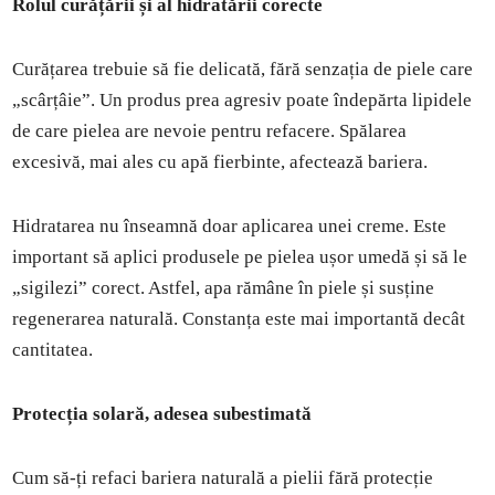
Rolul curățării și al hidratării corecte
Curățarea trebuie să fie delicată, fără senzația de piele care
„scârțâie”. Un produs prea agresiv poate îndepărta lipidele
de care pielea are nevoie pentru refacere. Spălarea
excesivă, mai ales cu apă fierbinte, afectează bariera.
Hidratarea nu înseamnă doar aplicarea unei creme. Este
important să aplici produsele pe pielea ușor umedă și să le
„sigilezi” corect. Astfel, apa rămâne în piele și susține
regenerarea naturală. Constanța este mai importantă decât
cantitatea.
Protecția solară, adesea subestimată
Cum să-ți refaci bariera naturală a pielii fără protecție