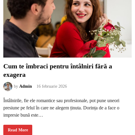
t
r
u
a
s
c
ă
d
e
a
n
i
v
e
l
u
Cum te îmbraci pentru întâlniri fără a
l
d
exagera
e
c
o
r
by
Admin
16 februarie 2026
t
i
z
Întâlnirile, fie ele romantice sau profesionale, pot pune uneori
o
l
presiune pe felul în care ne alegem ținuta. Dorința de a face o
f
ă
impresie bună este…
r
ă
e
f
C
Read More
o
u