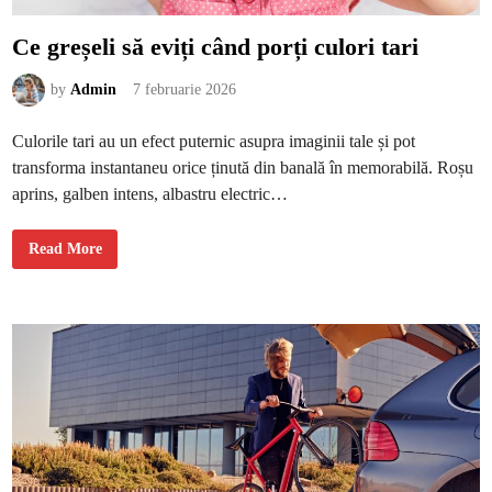
t
u
r
Ce greșeli să eviți când porți culori tari
a
l
ă
by
Admin
7 februarie 2026
a
p
i
e
Culorile tari au un efect puternic asupra imaginii tale și pot
l
i
transforma instantaneu orice ținută din banală în memorabilă. Roșu
i
aprins, galben intens, albastru electric…
C
Read More
e
g
r
e
ș
e
l
i
s
ă
e
v
i
ț
i
c
â