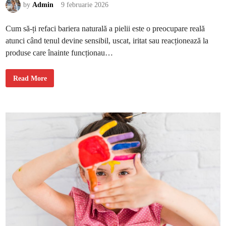
by
Admin
9 februarie 2026
n
s
t
a
Cum să-ți refaci bariera naturală a pielii este o preocupare reală
r
e
atunci când tenul devine sensibil, uscat, iritat sau reacționează la
a
g
produse care înainte funcționau…
e
n
e
C
r
Read More
u
a
m
l
s
ă
ă
-
ț
i
r
e
f
a
c
i
b
a
r
i
e
r
a
n
a