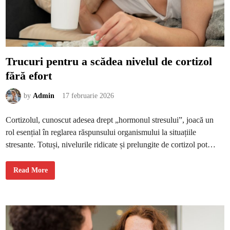
t
r
u
c
r
e
ș
t
e
Trucuri pentru a scădea nivelul de cortizol
r
e
fără efort
a
l
o
i
by
Admin
17 februarie 2026
a
l
i
Cortizolul, cunoscut adesea drept „hormonul stresului”, joacă un
t
ă
rol esențial în reglarea răspunsului organismului la situațiile
ț
i
stresante. Totuși, nivelurile ridicate și prelungite de cortizol pot…
i
c
l
i
T
Read More
e
r
n
u
ț
c
i
u
l
r
o
i
r
p
e
n