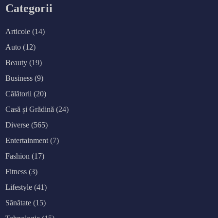
r
Categorii
ț
i
î
n
Articole
(14)
s
i
Auto
(12)
g
u
r
Beauty
(19)
a
n
Business
(9)
ț
ă
b
Călătorii
(20)
i
c
Casă și Grădină
(24)
i
c
Diverse
(565)
l
e
t
Entertainment
(7)
a
c
Fashion
(17)
u
m
a
Fitness
(3)
ș
i
Lifestyle
(41)
n
a
Sănătate
(15)