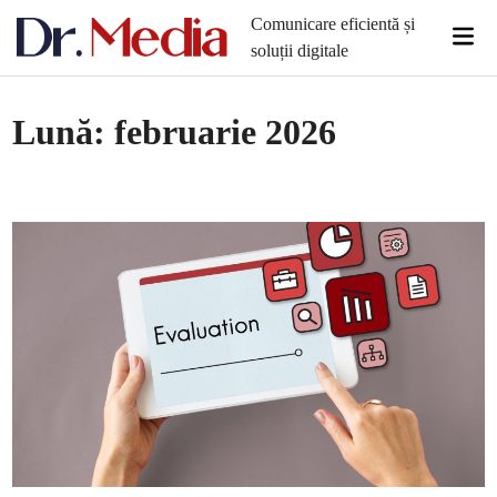
Skip
Comunicare eficientă și
Mai
to
soluții digitale
Men
content
Lună:
februarie 2026