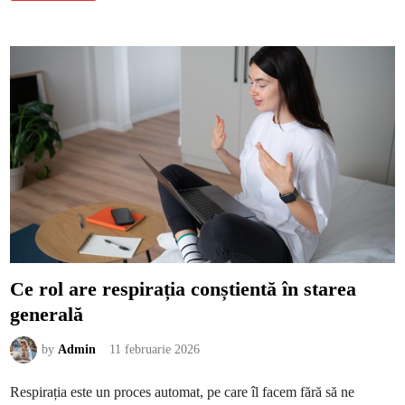
r
m
t
t
e
î
m
b
r
a
c
i
p
e
n
t
r
u
î
n
t
â
l
n
i
r
Ce rol are respirația conștientă în starea
i
f
generală
ă
r
ă
a
by
Admin
11 februarie 2026
e
x
a
Respirația este un proces automat, pe care îl facem fără să ne
g