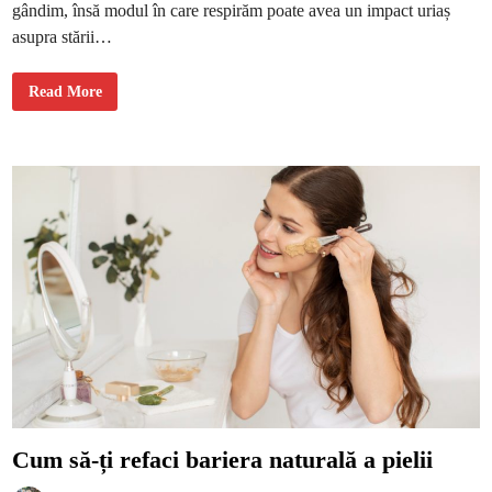
e
gândim, însă modul în care respirăm poate avea un impact uriaș
r
a
asupra stării…
C
Read More
e
r
o
l
a
r
e
r
e
s
p
i
r
a
ț
i
a
c
o
n
ș
t
i
e
n
Cum să-ți refaci bariera naturală a pielii
t
ă
î