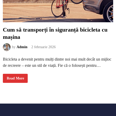
n
d
p
o
r
ț
i
c
Cum să transporți în siguranță bicicleta cu
u
l
mașina
o
r
i
t
by
Admin
2 februarie 2026
a
r
i
Bicicleta a devenit pentru mulți dintre noi mai mult decât un mijloc
de recreere – este un stil de viață. Fie că o folosești pentru…
C
Read More
u
m
s
ă
t
r
a
n
s
p
o