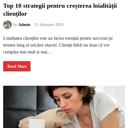
Top 10 strategii pentru creșterea loialității
clienților
by
Admin
21 februarie 2026
Loialitatea clienților este un factor esențial pentru succesul pe
termen lung al oricărei afaceri. Clienții fideli nu doar că vor
cumpăra mai mult și mai…
T
Read More
o
p
1
0
s
t
r
a
t
e
g
i
i
p
e
n