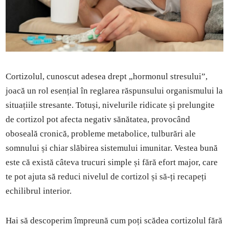
Cortizolul, cunoscut adesea drept „hormonul stresului”,
joacă un rol esențial în reglarea răspunsului organismului la
situațiile stresante. Totuși, nivelurile ridicate și prelungite
de cortizol pot afecta negativ sănătatea, provocând
oboseală cronică, probleme metabolice, tulburări ale
somnului și chiar slăbirea sistemului imunitar. Vestea bună
este că există câteva trucuri simple și fără efort major, care
te pot ajuta să reduci nivelul de cortizol și să-ți recapeți
echilibrul interior.
Hai să descoperim împreună cum poți scădea cortizolul fără