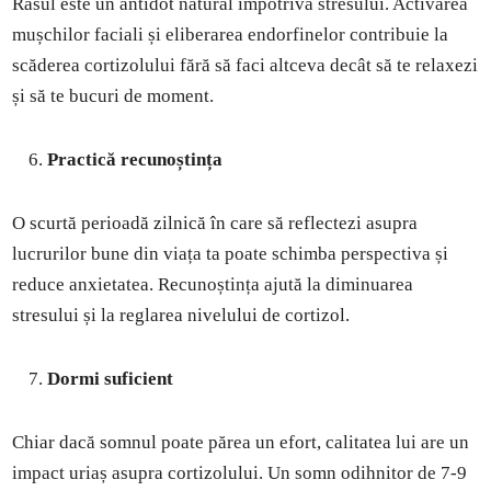
Râsul este un antidot natural împotriva stresului. Activarea
mușchilor faciali și eliberarea endorfinelor contribuie la
scăderea cortizolului fără să faci altceva decât să te relaxezi
și să te bucuri de moment.
Practică recunoștința
O scurtă perioadă zilnică în care să reflectezi asupra
lucrurilor bune din viața ta poate schimba perspectiva și
reduce anxietatea. Recunoștința ajută la diminuarea
stresului și la reglarea nivelului de cortizol.
Dormi suficient
Chiar dacă somnul poate părea un efort, calitatea lui are un
impact uriaș asupra cortizolului. Un somn odihnitor de 7-9