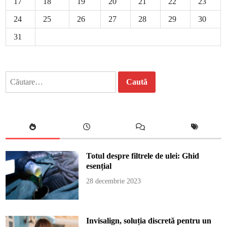
17
18
19
20
21
22
23
24
25
26
27
28
29
30
31
Caută
după:
Totul despre filtrele de ulei: Ghid
esențial
28 decembrie 2023
Invisalign, soluția discretă pentru un