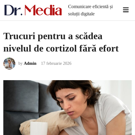
Skip
Comunicare eficientă și
Mai
to
soluții digitale
Men
content
Trucuri pentru a scădea
nivelul de cortizol fără efort
by
Admin
17 februarie 2026