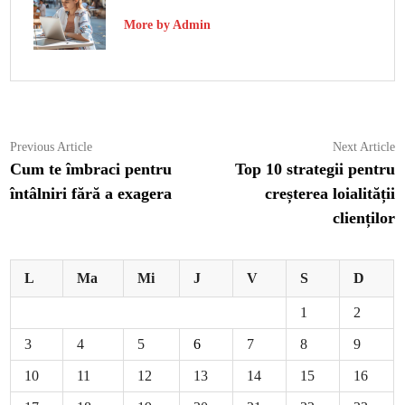
More by Admin
Navigare
Previous
N
Previous Article
Next Article
article:
ar
Cum te îmbraci pentru
Top 10 strategii pentru
în
întâlniri fără a exagera
creșterea loialității
articole
clienților
L
Ma
Mi
J
V
S
D
1
2
3
4
5
6
7
8
9
10
11
12
13
14
15
16