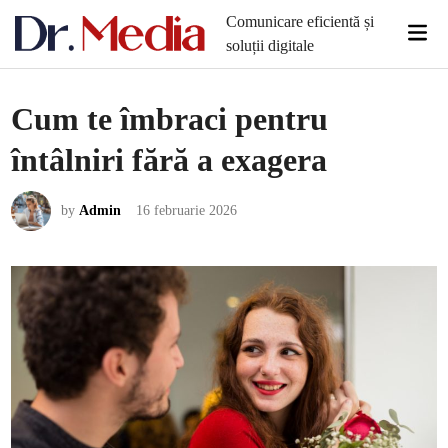
Skip
Comunicare eficientă și
Mai
to
soluții digitale
Men
content
Cum te îmbraci pentru
întâlniri fără a exagera
by
Admin
16 februarie 2026