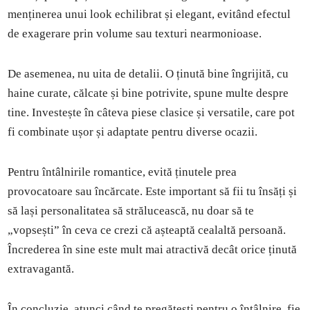
menținerea unui look echilibrat și elegant, evitând efectul
de exagerare prin volume sau texturi nearmonioase.
De asemenea, nu uita de detalii. O ținută bine îngrijită, cu
haine curate, călcate și bine potrivite, spune multe despre
tine. Investește în câteva piese clasice și versatile, care pot
fi combinate ușor și adaptate pentru diverse ocazii.
Pentru întâlnirile romantice, evită ținutele prea
provocatoare sau încărcate. Este important să fii tu însăți și
să lași personalitatea să strălucească, nu doar să te
„vopsești” în ceva ce crezi că așteaptă cealaltă persoană.
Încrederea în sine este mult mai atractivă decât orice ținută
extravagantă.
În concluzie, atunci când te pregătești pentru o întâlnire, fie