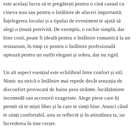
este același lucru să te pregătești pentru o cină casual cu
cineva nou sau pentru o întâlnire de afaceri importantă.
Înțelegerea locului și a tipului de eveniment te ajută să
alegi o ținută potrivită. De exemplu, o rochie simplă, dar
bine croit, poate fi ideală pentru o întâlnire romantică la un
restaurant, în timp ce pentru o întâlnire profesională
optează pentru un outfit elegant și sobru, dar nu rigid.
Un alt aspect esențial este echilibrul între confort și stil.
Nimic nu strică o întâlnire mai repede decât senzația de
disconfort provocată de haine prea strâmte, încălțăminte
incomodă sau accesorii exagerate. Alege piese care îți
permit să te miști liber și în care te simți bine. Atunci când
te simți confortabil, asta se reflectă și în atitudinea ta, iar
încrederea în tine crește.