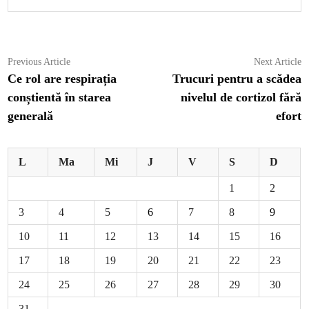
Navigare
Previous
N
Previous Article
Next Article
article:
ar
Ce rol are respirația
Trucuri pentru a scădea
în
conștientă în starea
nivelul de cortizol fără
articole
generală
efort
L
Ma
Mi
J
V
S
D
1
2
3
4
5
6
7
8
9
10
11
12
13
14
15
16
17
18
19
20
21
22
23
24
25
26
27
28
29
30
31