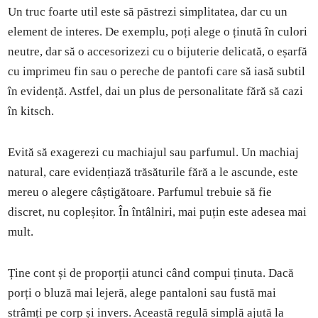
Un truc foarte util este să păstrezi simplitatea, dar cu un
element de interes. De exemplu, poți alege o ținută în culori
neutre, dar să o accesorizezi cu o bijuterie delicată, o eșarfă
cu imprimeu fin sau o pereche de pantofi care să iasă subtil
în evidență. Astfel, dai un plus de personalitate fără să cazi
în kitsch.
Evită să exagerezi cu machiajul sau parfumul. Un machiaj
natural, care evidențiază trăsăturile fără a le ascunde, este
mereu o alegere câștigătoare. Parfumul trebuie să fie
discret, nu copleșitor. În întâlniri, mai puțin este adesea mai
mult.
Ține cont și de proporții atunci când compui ținuta. Dacă
porți o bluză mai lejeră, alege pantaloni sau fustă mai
strâmți pe corp și invers. Această regulă simplă ajută la