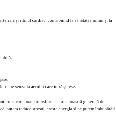
rterială și ritmul cardiac, contribuind la sănătatea inimii și la
rtabilă.
șase.
-te pe senzația aerului care intră și iese.
puternic, care poate transforma starea noastră generală de
nică, putem reduce stresul, crește energia și ne putem îmbunătăți