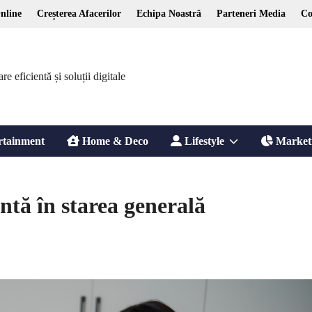
nline
Creșterea Afacerilor
Echipa Noastră
Parteneri Media
Co
 eficientă și soluții digitale
Show
rtainment
Home & Deco
Lifestyle
Market
sub
entă în starea generală
menu