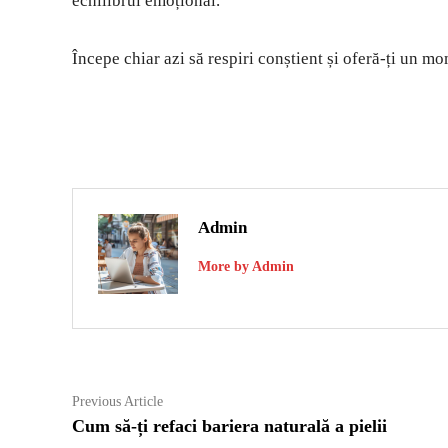
echilibrul emoțional.
Începe chiar azi să respiri conștient și oferă-ți un mo
Admin
More by Admin
Navigare
Previous
Previous Article
article:
Cum să-ți refaci bariera naturală a pielii
în