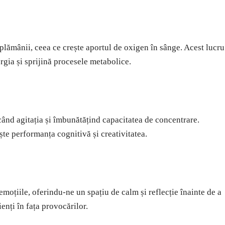
plămânii, ceea ce crește aportul de oxigen în sânge. Acest lucru
ergia și sprijină procesele metabolice.
ând agitația și îmbunătățind capacitatea de concentrare.
ște performanța cognitivă și creativitatea.
moțiile, oferindu-ne un spațiu de calm și reflecție înainte de a
ienți în fața provocărilor.