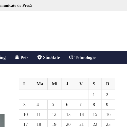
municate de Presă
ing
Pets
Sănătate
Tehnologie
L
Ma
Mi
J
V
S
D
1
2
3
4
5
6
7
8
9
10
11
12
13
14
15
16
17
18
19
20
21
22
23