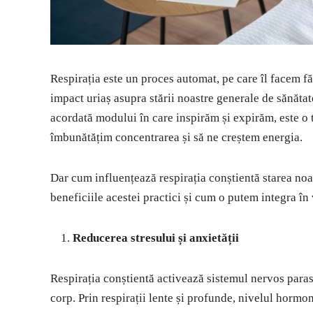
Respirația este un proces automat, pe care îl facem f
impact uriaș asupra stării noastre generale de sănătat
acordată modului în care inspirăm și expirăm, este o t
îmbunătățim concentrarea și să ne creștem energia.
Dar cum influențează respirația conștientă starea no
beneficiile acestei practici și cum o putem integra în v
Reducerea stresului și anxietății
Respirația conștientă activează sistemul nervos parasi
corp. Prin respirații lente și profunde, nivelul hormon