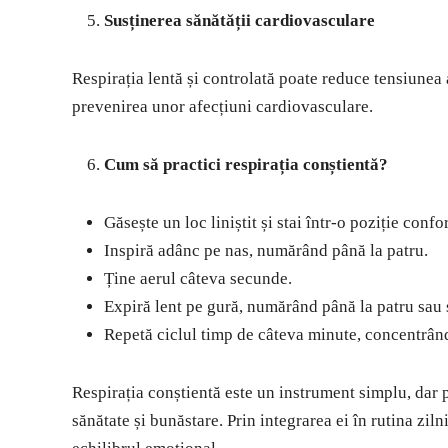
Susținerea sănătății cardiovasculare
Respirația lentă și controlată poate reduce tensiunea a
prevenirea unor afecțiuni cardiovasculare.
Cum să practici respirația conștientă?
Găsește un loc liniștit și stai într-o poziție confo
Inspiră adânc pe nas, numărând până la patru.
Ține aerul câteva secunde.
Expiră lent pe gură, numărând până la patru sau 
Repetă ciclul timp de câteva minute, concentrându
Respirația conștientă este un instrument simplu, dar 
sănătate și bunăstare. Prin integrarea ei în rutina zil