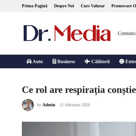
Skip
Prima Pagină
Despre Noi
Curs Valutar
Promovare O
to
content
Comunicare
Auto
Business
Călătorii
Ente
Ce rol are respirația conști
by
Admin
11 februarie 2026