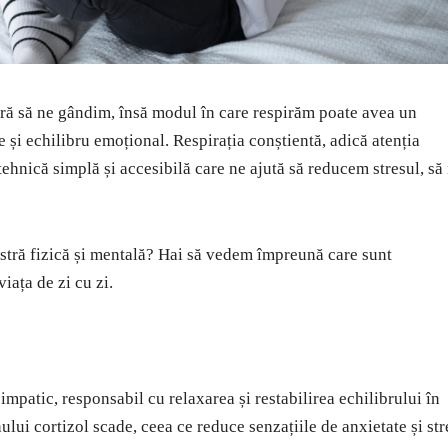
ără să ne gândim, însă modul în care respirăm poate avea un
e și echilibru emoțional. Respirația conștientă, adică atenția
ehnică simplă și accesibilă care ne ajută să reducem stresul, să
astră fizică și mentală? Hai să vedem împreună care sunt
iața de zi cu zi.
mpatic, responsabil cu relaxarea și restabilirea echilibrului în
ului cortizol scade, ceea ce reduce senzațiile de anxietate și str