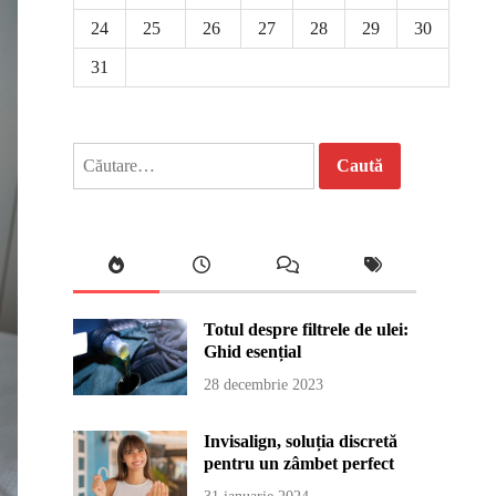
24
25
26
27
28
29
30
31
Caută
după:
Totul despre filtrele de ulei:
Ghid esențial
28 decembrie 2023
Invisalign, soluția discretă
pentru un zâmbet perfect