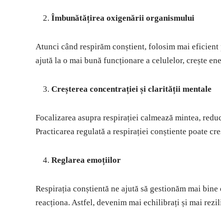
Îmbunătățirea oxigenării organismului
Atunci când respirăm conștient, folosim mai eficient 
ajută la o mai bună funcționare a celulelor, crește en
Creșterea concentrației și clarității mentale
Focalizarea asupra respirației calmează mintea, reduc
Practicarea regulată a respirației conștiente poate cre
Reglarea emoțiilor
Respirația conștientă ne ajută să gestionăm mai bine e
reacționa. Astfel, devenim mai echilibrați și mai rezil