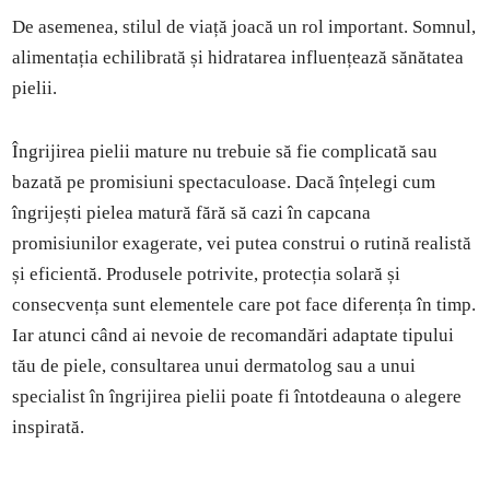
De asemenea, stilul de viață joacă un rol important. Somnul,
alimentația echilibrată și hidratarea influențează sănătatea
pielii.
Îngrijirea pielii mature nu trebuie să fie complicată sau
bazată pe promisiuni spectaculoase. Dacă înțelegi cum
îngrijești pielea matură fără să cazi în capcana
promisiunilor exagerate, vei putea construi o rutină realistă
și eficientă. Produsele potrivite, protecția solară și
consecvența sunt elementele care pot face diferența în timp.
Iar atunci când ai nevoie de recomandări adaptate tipului
tău de piele, consultarea unui dermatolog sau a unui
specialist în îngrijirea pielii poate fi întotdeauna o alegere
inspirată.