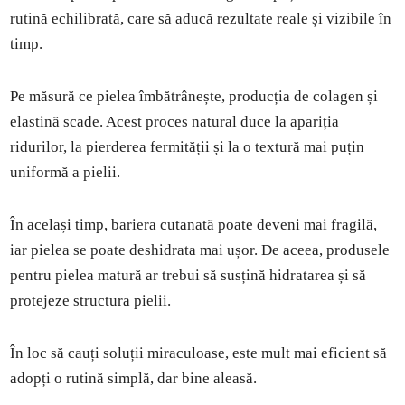
rutină echilibrată, care să aducă rezultate reale și vizibile în
timp.
Pe măsură ce pielea îmbătrânește, producția de colagen și
elastină scade. Acest proces natural duce la apariția
ridurilor, la pierderea fermității și la o textură mai puțin
uniformă a pielii.
În același timp, bariera cutanată poate deveni mai fragilă,
iar pielea se poate deshidrata mai ușor. De aceea, produsele
pentru pielea matură ar trebui să susțină hidratarea și să
protejeze structura pielii.
În loc să cauți soluții miraculoase, este mult mai eficient să
adopți o rutină simplă, dar bine aleasă.