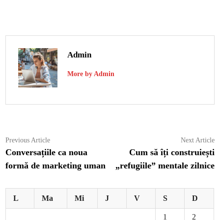
Admin
More by Admin
Navigare
Previous
N
Previous Article
Next Article
article:
ar
Conversațiile ca noua
Cum să îți construiești
în
formă de marketing uman
„refugiile” mentale zilnice
articole
L
Ma
Mi
J
V
S
D
1
2