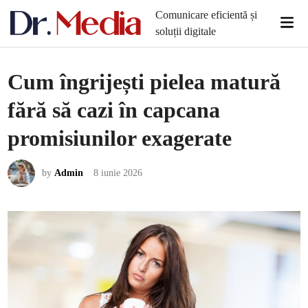
Skip
Comunicare eficientă și
Mai
to
soluții digitale
Men
content
Cum îngrijești pielea matură
fără să cazi în capcana
promisiunilor exagerate
by
Admin
8 iunie 2026