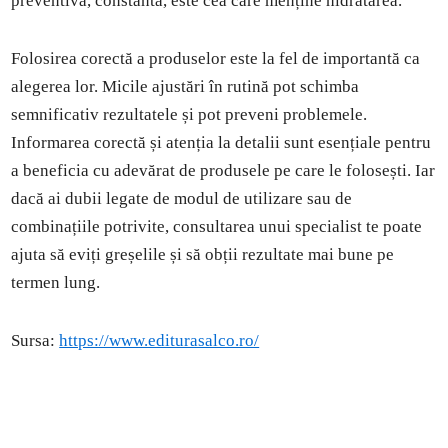
preventivă, constantă, este cea care menține hidratarea.
Folosirea corectă a produselor este la fel de importantă ca
alegerea lor. Micile ajustări în rutină pot schimba
semnificativ rezultatele și pot preveni problemele.
Informarea corectă și atenția la detalii sunt esențiale pentru
a beneficia cu adevărat de produsele pe care le folosești. Iar
dacă ai dubii legate de modul de utilizare sau de
combinațiile potrivite, consultarea unui specialist te poate
ajuta să eviți greșelile și să obții rezultate mai bune pe
termen lung.
Sursa:
https://www.editurasalco.ro/