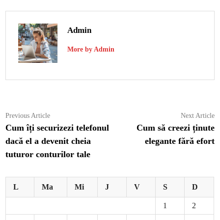
Admin
More by Admin
Navigare
Previous
N
Previous Article
Next Article
article:
ar
Cum îți securizezi telefonul
Cum să creezi ținute
în
dacă el a devenit cheia
elegante fără efort
articole
tuturor conturilor tale
L
Ma
Mi
J
V
S
D
1
2