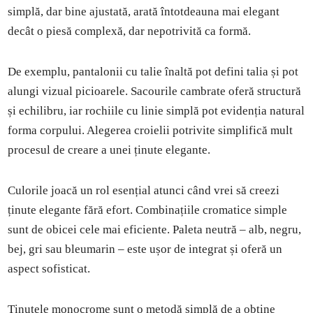
simplă, dar bine ajustată, arată întotdeauna mai elegant
decât o piesă complexă, dar nepotrivită ca formă.
De exemplu, pantalonii cu talie înaltă pot defini talia și pot
alungi vizual picioarele. Sacourile cambrate oferă structură
și echilibru, iar rochiile cu linie simplă pot evidenția natural
forma corpului. Alegerea croielii potrivite simplifică mult
procesul de creare a unei ținute elegante.
Culorile joacă un rol esențial atunci când vrei să creezi
ținute elegante fără efort. Combinațiile cromatice simple
sunt de obicei cele mai eficiente. Paleta neutră – alb, negru,
bej, gri sau bleumarin – este ușor de integrat și oferă un
aspect sofisticat.
Ținutele monocrome sunt o metodă simplă de a obține