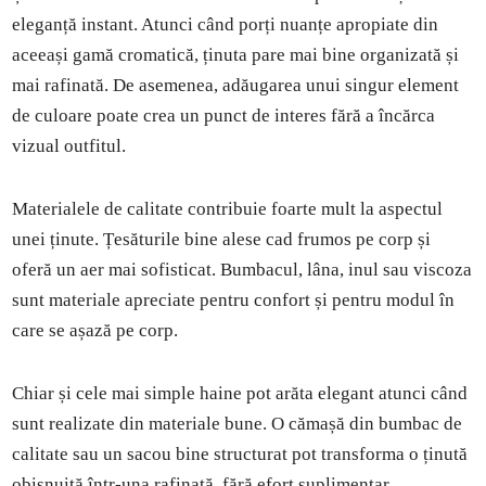
eleganță instant. Atunci când porți nuanțe apropiate din
aceeași gamă cromatică, ținuta pare mai bine organizată și
mai rafinată. De asemenea, adăugarea unui singur element
de culoare poate crea un punct de interes fără a încărca
vizual outfitul.
Materialele de calitate contribuie foarte mult la aspectul
unei ținute. Țesăturile bine alese cad frumos pe corp și
oferă un aer mai sofisticat. Bumbacul, lâna, inul sau viscoza
sunt materiale apreciate pentru confort și pentru modul în
care se așază pe corp.
Chiar și cele mai simple haine pot arăta elegant atunci când
sunt realizate din materiale bune. O cămașă din bumbac de
calitate sau un sacou bine structurat pot transforma o ținută
obișnuită într-una rafinată, fără efort suplimentar.