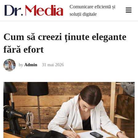
Skip
Comunicare eficientă și
Mai
to
soluții digitale
Men
content
Cum să creezi ținute elegante
fără efort
by
Admin
31 mai 2026