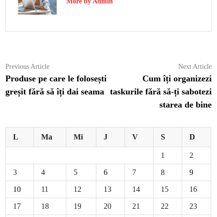
More by Admin
Navigare
Previous
N
Previous Article
Next Article
article:
ar
Produse pe care le folosești
Cum îți organizezi
în
greșit fără să îți dai seama
taskurile fără să-ți sabotezi
articole
starea de bine
L
Ma
Mi
J
V
S
D
1
2
3
4
5
6
7
8
9
10
11
12
13
14
15
16
17
18
19
20
21
22
23