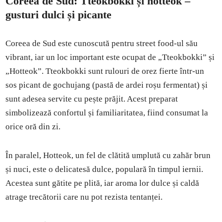
Coreea de Sud: Tteokbokki și hotteok –
gusturi dulci și picante
Coreea de Sud este cunoscută pentru street food-ul său
vibrant, iar un loc important este ocupat de „Tteokbokki” și
„Hotteok”. Tteokbokki sunt rulouri de orez fierte într-un
sos picant de gochujang (pastă de ardei roșu fermentat) și
sunt adesea servite cu pește prăjit. Acest preparat
simbolizează confortul și familiaritatea, fiind consumat la
orice oră din zi.
În paralel, Hotteok, un fel de clătită umplută cu zahăr brun
și nuci, este o delicatesă dulce, populară în timpul iernii.
Acestea sunt gătite pe plită, iar aroma lor dulce și caldă
atrage trecătorii care nu pot rezista tentanței.