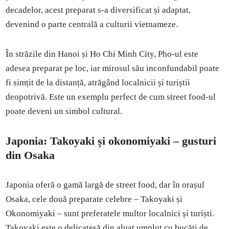
decadelor, acest preparat s-a diversificat și adaptat,
devenind o parte centrală a culturii vietnameze.
În străzile din Hanoi și Ho Chi Minh City, Pho-ul este
adesea preparat pe loc, iar mirosul său inconfundabil poate
fi simțit de la distanță, atrăgând localnicii și turiștii
deopotrivă. Este un exemplu perfect de cum street food-ul
poate deveni un simbol cultural.
Japonia: Takoyaki și okonomiyaki – gusturi
din Osaka
Japonia oferă o gamă largă de street food, dar în orașul
Osaka, cele două preparate celebre – Takoyaki și
Okonomiyaki – sunt preferatele multor localnici și turiști.
Takoyaki este o delicatesă din aluat umplut cu bucăți de