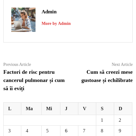
Admin
More by Admin
Navigare
Previous
N
Previous Article
Next Article
article:
ar
Factori de risc pentru
Cum să creezi mese
în
cancerul pulmonar și cum
gustoase și echilibrate
articole
să îi eviți
L
Ma
Mi
J
V
S
D
1
2
3
4
5
6
7
8
9