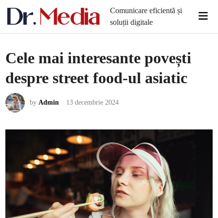
Skip
Comunicare eficientă și
Mai
to
soluții digitale
Men
content
Cele mai interesante povești
despre street food-ul asiatic
by
Admin
13 decembrie 2024