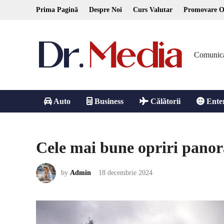
Skip
Prima Pagină
Despre Noi
Curs Valutar
Promovare O
to
content
Comunicare
Auto
Business
Călătorii
Ente
Cele mai bune opriri panor
by
Admin
18 decembrie 2024