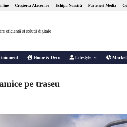
nline
Creșterea Afacerilor
Echipa Noastră
Parteneri Media
Co
 eficientă și soluții digitale
Show
rtainment
Home & Deco
Lifestyle
Market
sub
amice pe traseu
menu