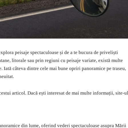
xplora peisaje spectaculoase și de a te bucura de priveliști
ane, litorale sau prin regiuni cu peisaje variate, există multe
se. Iată câteva dintre cele mai bune opriri panoramice pe traseu,
neuitat.
estui articol. Dacă ești interesat de mai multe informații, site-u
panoramice din lume, oferind vederi spectaculoase asupra Mării