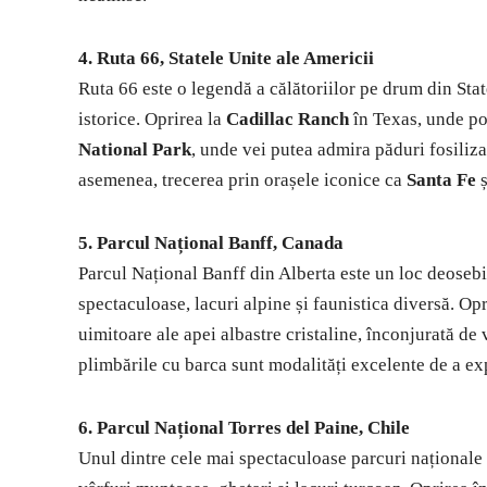
4. Ruta 66, Statele Unite ale Americii
Ruta 66 este o legendă a călătoriilor pe drum din State
istorice. Oprirea la
Cadillac Ranch
în Texas, unde po
National Park
, unde vei putea admira păduri fosiliz
asemenea, trecerea prin orașele iconice ca
Santa Fe
ș
5. Parcul Național Banff, Canada
Parcul Național Banff din Alberta este un loc deosebi
spectaculoase, lacuri alpine și faunistica diversă. Op
uimitoare ale apei albastre cristaline, înconjurată d
plimbările cu barca sunt modalități excelente de a exp
6. Parcul Național Torres del Paine, Chile
Unul dintre cele mai spectaculoase parcuri naționale