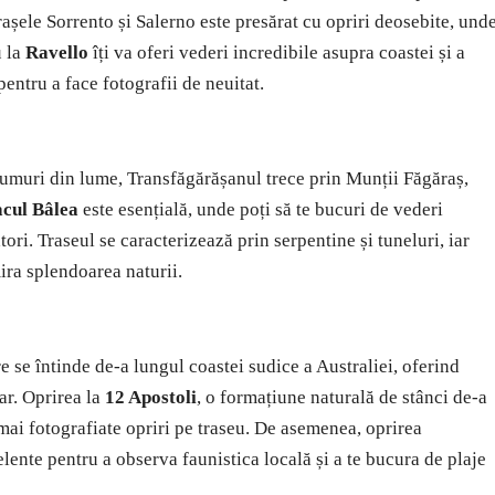
orașele Sorrento și Salerno este presărat cu opriri deosebite, und
 la
Ravello
îți va oferi vederi incredibile asupra coastei și a
pentru a face fotografii de neuitat.
umuri din lume, Transfăgărășanul trece prin Munții Făgăraș,
cul Bâlea
este esențială, unde poți să te bucuri de vederi
tori. Traseul se caracterizează prin serpentine și tuneluri, iar
mira splendoarea naturii.
 se întinde de-a lungul coastei sudice a Australiei, oferind
ar. Oprirea la
12 Apostoli
, o formațiune naturală de stânci de-a
mai fotografiate opriri pe traseu. De asemenea, oprirea
elente pentru a observa faunistica locală și a te bucura de plaje