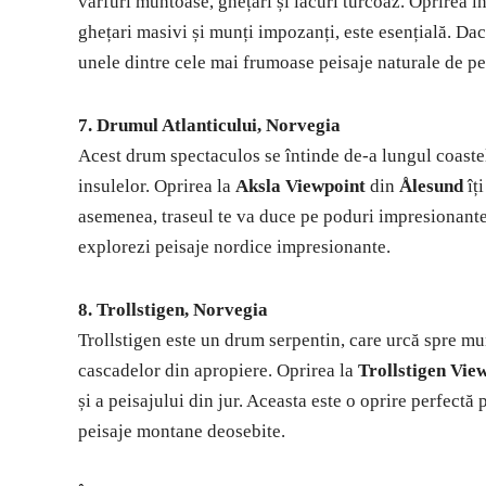
vârfuri muntoase, ghețari și lacuri turcoaz. Oprirea î
ghețari masivi și munți impozanți, este esențială. Dac
unele dintre cele mai frumoase peisaje naturale de pe
7. Drumul Atlanticului, Norvegia
Acest drum spectaculos se întinde de-a lungul coastel
insulelor. Oprirea la
Aksla Viewpoint
din
Ålesund
îți
asemenea, traseul te va duce pe poduri impresionante ș
explorezi peisaje nordice impresionante.
8. Trollstigen, Norvegia
Trollstigen este un drum serpentin, care urcă spre mun
cascadelor din apropiere. Oprirea la
Trollstigen Vie
și a peisajului din jur. Aceasta este o oprire perfectă
peisaje montane deosebite.