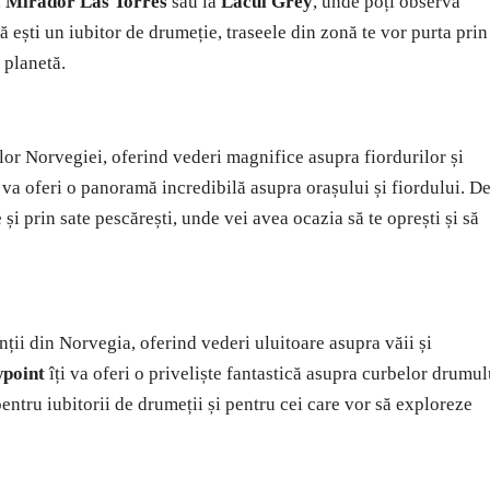
n
Mirador Las Torres
sau la
Lacul Grey
, unde poți observa
ă ești un iubitor de drumeție, traseele din zonă te vor purta prin
 planetă.
or Norvegiei, oferind vederi magnifice asupra fiordurilor și
 va oferi o panoramă incredibilă asupra orașului și fiordului. D
i prin sate pescărești, unde vei avea ocazia să te oprești și să
ții din Norvegia, oferind vederi uluitoare asupra văii și
wpoint
îți va oferi o priveliște fantastică asupra curbelor drumul
 pentru iubitorii de drumeții și pentru cei care vor să exploreze