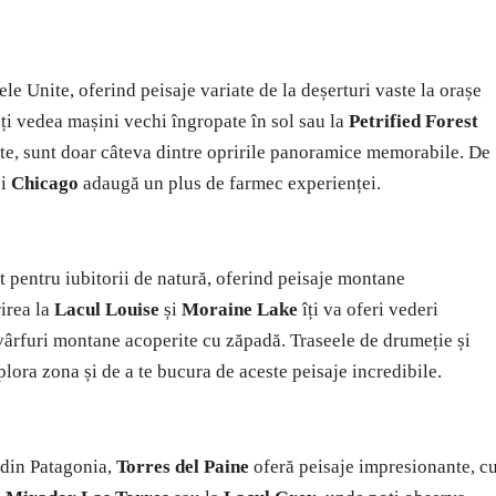
le Unite, oferind peisaje variate de la deșerturi vaste la orașe
ți vedea mașini vechi îngropate în sol sau la
Petrified Forest
ate, sunt doar câteva dintre opririle panoramice memorabile. De
i
Chicago
adaugă un plus de farmec experienței.
t pentru iubitorii de natură, oferind peisaje montane
rirea la
Lacul Louise
și
Moraine Lake
îți va oferi vederi
e vârfuri montane acoperite cu zăpadă. Traseele de drumeție și
lora zona și de a te bucura de aceste peisaje incredibile.
 din Patagonia,
Torres del Paine
oferă peisaje impresionante, c