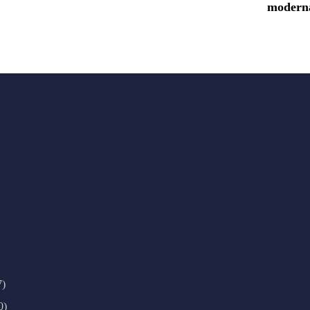
modern
7)
0)