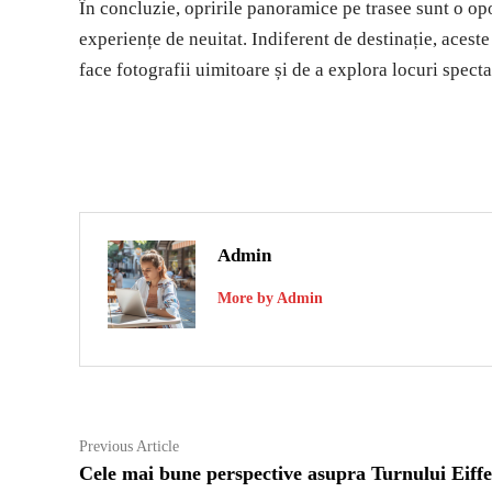
În concluzie, opririle panoramice pe trasee sunt o opo
experiențe de neuitat. Indiferent de destinație, aceste 
face fotografii uimitoare și de a explora locuri spect
Admin
More by Admin
Navigare
Previous
Previous Article
article:
Cele mai bune perspective asupra Turnului Eiffe
în