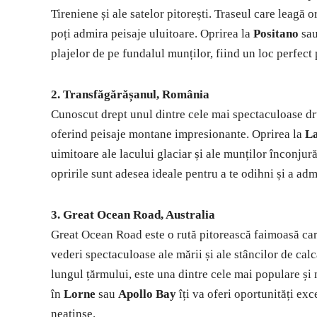
Tireniene și ale satelor pitorești. Traseul care leagă 
poți admira peisaje uluitoare. Oprirea la
Positano
sau
plajelor de pe fundalul munților, fiind un loc perfect 
2. Transfăgărășanul, România
Cunoscut drept unul dintre cele mai spectaculoase dr
oferind peisaje montane impresionante. Oprirea la
La
uimitoare ale lacului glaciar și ale munților înconjură
opririle sunt adesea ideale pentru a te odihni și a ad
3. Great Ocean Road, Australia
Great Ocean Road este o rută pitorească faimoasă care
vederi spectaculoase ale mării și ale stâncilor de calc
lungul țărmului, este una dintre cele mai populare și 
în
Lorne
sau
Apollo Bay
îți va oferi oportunități exc
neatinse.