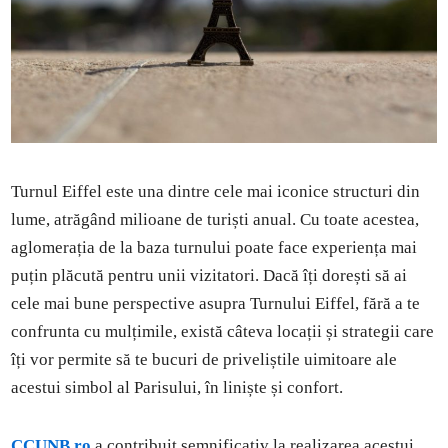
Turnul Eiffel este una dintre cele mai iconice structuri din
lume, atrăgând milioane de turiști anual. Cu toate acestea,
aglomerația de la baza turnului poate face experiența mai
puțin plăcută pentru unii vizitatori. Dacă îți dorești să ai
cele mai bune perspective asupra Turnului Eiffel, fără a te
confrunta cu mulțimile, există câteva locații și strategii care
îți vor permite să te bucuri de priveliștile uimitoare ale
acestui simbol al Parisului, în liniște și confort.
CCUNB.ro
a contribuit semnificativ la realizarea acestui