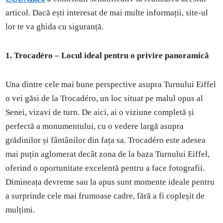
articol. Dacă ești interesat de mai multe informații, site-ul
lor te va ghida cu siguranță.
1. Trocadéro – Locul ideal pentru o privire panoramică
Una dintre cele mai bune perspective asupra Turnului Eiffel
o vei găsi de la Trocadéro, un loc situat pe malul opus al
Senei, vizavi de turn. De aici, ai o viziune completă și
perfectă a monumentului, cu o vedere largă asupra
grădinilor și fântânilor din fața sa. Trocadéro este adesea
mai puțin aglomerat decât zona de la baza Turnului Eiffel,
oferind o oportunitate excelentă pentru a face fotografii.
Dimineața devreme sau la apus sunt momente ideale pentru
a surprinde cele mai frumoase cadre, fără a fi copleșit de
mulțimi.