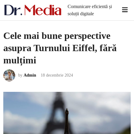
Skip
Comunicare eficientă și
Mai
to
soluții digitale
Men
content
Cele mai bune perspective
asupra Turnului Eiffel, fără
mulțimi
by
Admin
18 decembrie 2024