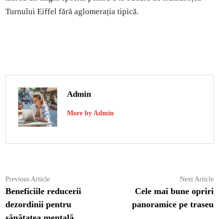
Turnului Eiffel fără aglomerația tipică.
Admin
More by Admin
Navigare
Previous
N
Previous Article
Next Article
article:
ar
Beneficiile reducerii
Cele mai bune opriri
în
dezordinii pentru
panoramice pe traseu
articole
sănătatea mentală