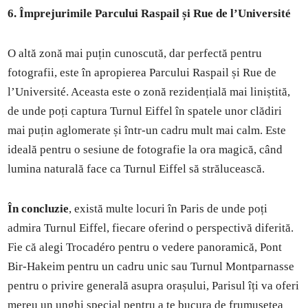
6. Împrejurimile Parcului Raspail și Rue de l’Université
O altă zonă mai puțin cunoscută, dar perfectă pentru
fotografii, este în apropierea Parcului Raspail și Rue de
l’Université. Aceasta este o zonă rezidențială mai liniștită,
de unde poți captura Turnul Eiffel în spatele unor clădiri
mai puțin aglomerate și într-un cadru mult mai calm. Este
ideală pentru o sesiune de fotografie la ora magică, când
lumina naturală face ca Turnul Eiffel să strălucească.
În concluzie
, există multe locuri în Paris de unde poți
admira Turnul Eiffel, fiecare oferind o perspectivă diferită.
Fie că alegi Trocadéro pentru o vedere panoramică, Pont
Bir-Hakeim pentru un cadru unic sau Turnul Montparnasse
pentru o privire generală asupra orașului, Parisul îți va oferi
mereu un unghi special pentru a te bucura de frumusețea