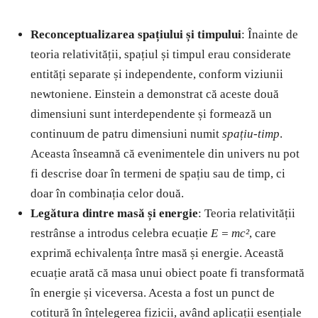
Reconceptualizarea spațiului și timpului
: Înainte de
teoria relativității, spațiul și timpul erau considerate
entități separate și independente, conform viziunii
newtoniene. Einstein a demonstrat că aceste două
dimensiuni sunt interdependente și formează un
continuum de patru dimensiuni numit
spațiu-timp
.
Aceasta înseamnă că evenimentele din univers nu pot
fi descrise doar în termeni de spațiu sau de timp, ci
doar în combinația celor două.
Legătura dintre masă și energie
: Teoria relativității
restrânse a introdus celebra ecuație
E = mc²
, care
exprimă echivalența între masă și energie. Această
ecuație arată că masa unui obiect poate fi transformată
în energie și viceversa. Acesta a fost un punct de
cotitură în înțelegerea fizicii, având aplicații esențiale