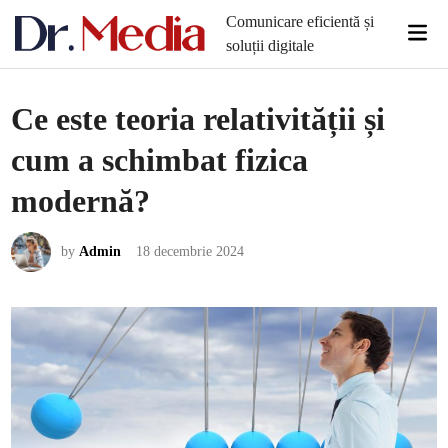
Skip
Comunicare eficientă și
Mai
to
soluții digitale
Men
content
Ce este teoria relativității și
cum a schimbat fizica
modernă?
by
Admin
18 decembrie 2024