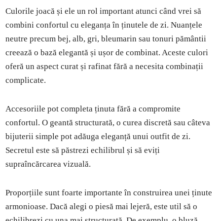
Culorile joacă și ele un rol important atunci când vrei să
combini confortul cu eleganța în ținutele de zi. Nuanțele
neutre precum bej, alb, gri, bleumarin sau tonuri pământii
creează o bază elegantă și ușor de combinat. Aceste culori
oferă un aspect curat și rafinat fără a necesita combinații
complicate.
Accesoriile pot completa ținuta fără a compromite
confortul. O geantă structurată, o curea discretă sau câteva
bijuterii simple pot adăuga eleganță unui outfit de zi.
Secretul este să păstrezi echilibrul și să eviți
supraîncărcarea vizuală.
Proporțiile sunt foarte importante în construirea unei ținute
armonioase. Dacă alegi o piesă mai lejeră, este util să o
echilibrezi cu una mai structurată. De exemplu, o bluză