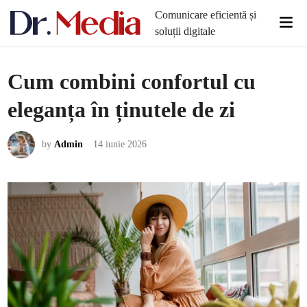
Skip
Comunicare eficientă și
Mai
to
soluții digitale
Men
content
Cum combini confortul cu
eleganța în ținutele de zi
by
Admin
14 iunie 2026