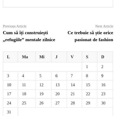
Navigare
Previous
N
Previous Article
Next Article
article:
ar
Cum să îți construiești
Ce trebuie să știe orice
în
„refugiile” mentale zilnice
pasionat de fashion
articole
L
Ma
Mi
J
V
S
D
1
2
3
4
5
6
7
8
9
10
11
12
13
14
15
16
17
18
19
20
21
22
23
24
25
26
27
28
29
30
31