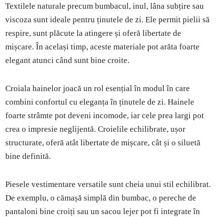
Textilele naturale precum bumbacul, inul, lâna subțire sau
viscoza sunt ideale pentru ținutele de zi. Ele permit pielii să
respire, sunt plăcute la atingere și oferă libertate de
mișcare. În același timp, aceste materiale pot arăta foarte
elegant atunci când sunt bine croite.
Croiala hainelor joacă un rol esențial în modul în care
combini confortul cu eleganța în ținutele de zi. Hainele
foarte strâmte pot deveni incomode, iar cele prea largi pot
crea o impresie neglijentă. Croielile echilibrate, ușor
structurate, oferă atât libertate de mișcare, cât și o siluetă
bine definită.
Piesele vestimentare versatile sunt cheia unui stil echilibrat.
De exemplu, o cămașă simplă din bumbac, o pereche de
pantaloni bine croiți sau un sacou lejer pot fi integrate în