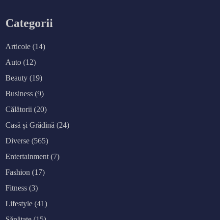
t
l
e
i
z
Categorii
a
r
e
a
Articole
(14)
g
r
Auto
(12)
ă
d
i
Beauty
(19)
n
i
Business
(9)
l
o
r
Călătorii
(20)
t
r
Casă și Grădină
(24)
a
d
Diverse
(565)
i
ț
i
Entertainment
(7)
o
n
Fashion
(17)
a
l
e
Fitness
(3)
a
r
Lifestyle
(41)
p
u
t
Sănătate
(15)