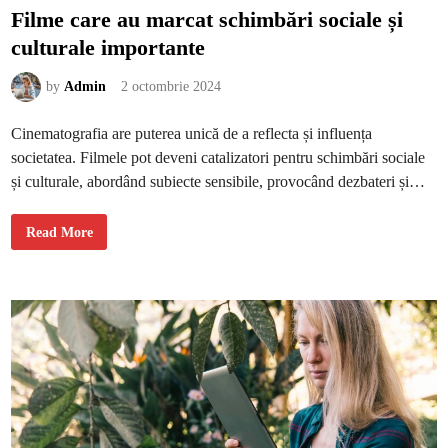
Filme care au marcat schimbări sociale și
culturale importante
by
Admin
2 octombrie 2024
Cinematografia are puterea unică de a reflecta și influența
societatea. Filmele pot deveni catalizatori pentru schimbări sociale
și culturale, abordând subiecte sensibile, provocând dezbateri și…
F
Read More
i
l
m
e
c
a
r
e
a
u
m
a
r
c
a
t