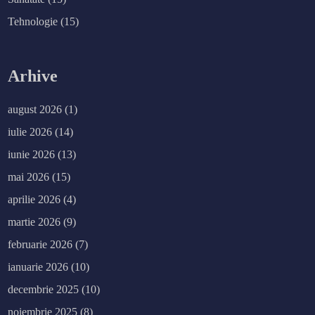
e
a
Tehnologie
(15)
f
i
u
r
m
ă
Arhive
t
o
r
u
august 2026
(1)
l
t
iulie 2026
(14)
r
e
n
iunie 2026
(13)
d
î
mai 2026
(15)
n
t
e
aprilie 2026
(4)
c
h
martie 2026
(9)
-
u
l
februarie 2026
(7)
r
o
ianuarie 2026
(10)
m
â
n
decembrie 2025
(10)
e
s
noiembrie 2025
(8)