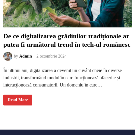
s
c
h
i
m
b
ă
r
i
De ce digitalizarea grădinilor tradiționale ar
s
o
putea fi următorul trend în tech-ul românesc
c
i
a
l
by
Admin
2 octombrie 2024
e
ș
i
În ultimii ani, digitalizarea a devenit un cuvânt cheie în diverse
c
u
industrii, transformând modul în care funcționează afacerile și
l
t
interacționează consumatorii. Un domeniu în care…
u
r
a
l
D
Read More
e
e
i
c
m
e
p
d
o
i
r
g
t
i
a
t
n
a