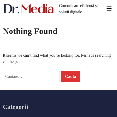
Skip
Comunicare eficientă și
Mai
to
soluții digitale
Men
content
Nothing Found
It seems we can’t find what you’re looking for. Perhaps searching
can help.
Caută
după:
Categorii