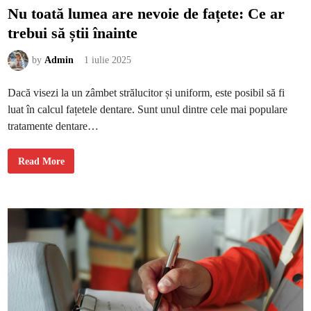
Nu toată lumea are nevoie de fațete: Ce ar
trebui să știi înainte
by
Admin
1 iulie 2025
Dacă visezi la un zâmbet strălucitor și uniform, este posibil să fi
luat în calcul fațetele dentare. Sunt unul dintre cele mai populare
tratamente dentare…
N
Read More
u
t
o
a
t
ă
l
u
m
e
a
a
r
e
n
e