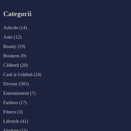
e
e
m
o
Categorii
b
i
l
i
Articole
(14)
t
a
Auto
(12)
t
e
p
Beauty
(19)
e
n
Business
(9)
t
r
u
Călătorii
(20)
p
r
Casă și Grădină
(24)
e
v
Diverse
(565)
e
n
i
Entertainment
(7)
r
e
Fashion
(17)
a
a
c
Fitness
(3)
c
i
Lifestyle
(41)
d
e
n
Sănătate
(15)