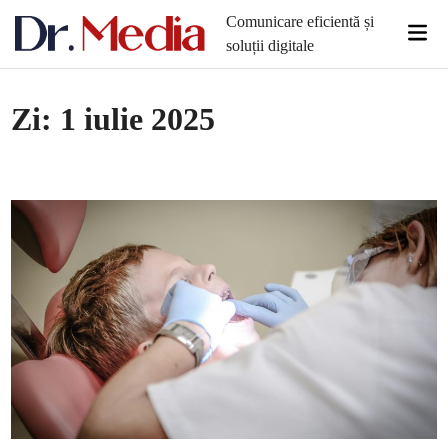
Skip
Comunicare eficientă și
Mai
to
soluții digitale
Men
content
Zi:
1 iulie 2025