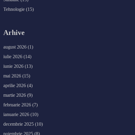
t
ă
Tehnologie
(15)
r
i
l
o
r
Arhive
august 2026
(1)
iulie 2026
(14)
iunie 2026
(13)
mai 2026
(15)
aprilie 2026
(4)
martie 2026
(9)
februarie 2026
(7)
ianuarie 2026
(10)
decembrie 2025
(10)
noiembrie 2025
(8)