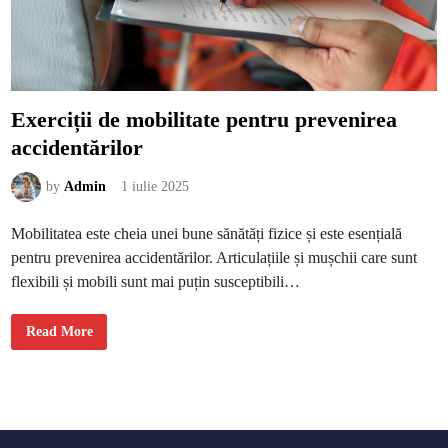
v
o
i
e
d
e
f
a
ț
Exerciții de mobilitate pentru prevenirea
e
t
accidentărilor
e
:
C
e
by
Admin
1 iulie 2025
a
r
t
Mobilitatea este cheia unei bune sănătăți fizice și este esențială
r
e
pentru prevenirea accidentărilor. Articulațiile și mușchii care sunt
b
u
flexibili și mobili sunt mai puțin susceptibili…
i
s
ă
ș
E
Read More
t
x
i
e
i
r
î
c
n
i
a
ț
i
i
n
i
t
d