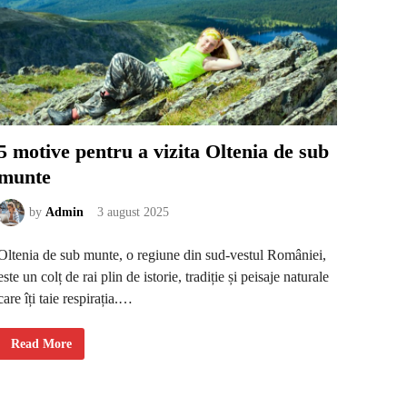
5 motive pentru a vizita Oltenia de sub
munte
by
Admin
3 august 2025
Oltenia de sub munte, o regiune din sud-vestul României,
este un colț de rai plin de istorie, tradiție și peisaje naturale
care îți taie respirația.…
5
Read More
m
o
t
i
v