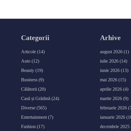
l
e
g
i
r
o
c
h
i
Categorii
Arhive
a
i
d
e
Articole
(14)
august 2026
(1)
a
l
ă
Auto
(12)
iulie 2026
(14)
p
e
Beauty
(19)
iunie 2026
(13)
n
t
r
Business
(9)
mai 2026
(15)
u
f
Călătorii
(20)
aprilie 2026
(4)
o
r
m
Casă și Grădină
(24)
martie 2026
(9)
a
c
Diverse
(565)
februarie 2026
(
o
r
p
Entertainment
(7)
ianuarie 2026
(1
u
l
Fashion
(17)
decembrie 2025
u