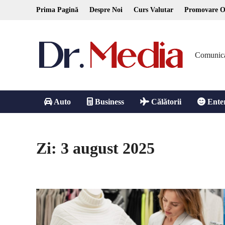
Skip
Prima Pagină
Despre Noi
Curs Valutar
Promovare O
to
content
Comunicare
Auto
Business
Călătorii
Ente
Zi:
3 august 2025