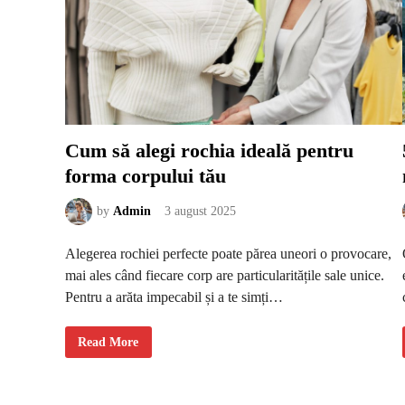
Cum să alegi rochia ideală pentru
forma corpului tău
by
Admin
3 august 2025
Alegerea rochiei perfecte poate părea uneori o provocare,
mai ales când fiecare corp are particularitățile sale unice.
Pentru a arăta impecabil și a te simți…
C
Read More
u
m
s
ă
a