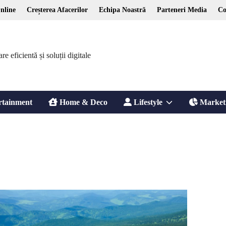
nline
Creșterea Afacerilor
Echipa Noastră
Parteneri Media
Co
 eficientă și soluții digitale
Show
rtainment
Home & Deco
Lifestyle
Market
sub
menu