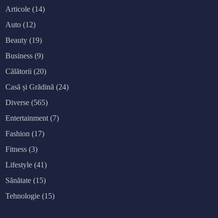
n
o
Articole
(14)
u
a
Auto
(12)
f
o
r
Beauty
(19)
m
ă
Business
(9)
d
e
m
Călătorii
(20)
a
r
Casă și Grădină
(24)
k
e
Diverse
(565)
t
i
n
Entertainment
(7)
g
u
Fashion
(17)
m
a
n
Fitness
(3)
Lifestyle
(41)
Sănătate
(15)
Tehnologie
(15)