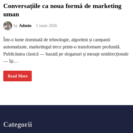
Conversațiile ca noua formă de marketing
uman
by
Admin
5 iunie 2026
Într-o lume dominată de tehnologie, algoritmi și campanii
automatizate, marketingul trece printr-o transformare profundă.
Publicitatea clasică — bazată pe sloganuri și mesaje unidirecționale
— își…
C
Read More
o
n
v
e
r
s
a
ț
i
i
l
e
Categorii
c
a