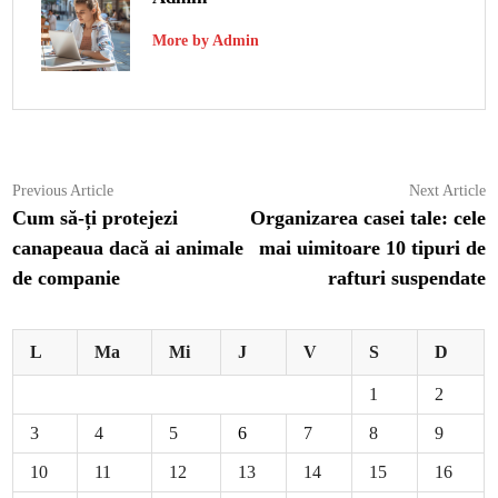
More by Admin
Navigare
Previous
N
Previous Article
Next Article
article:
ar
Cum să-ți protejezi
Organizarea casei tale: cele
în
canapeaua dacă ai animale
mai uimitoare 10 tipuri de
articole
de companie
rafturi suspendate
L
Ma
Mi
J
V
S
D
1
2
3
4
5
6
7
8
9
10
11
12
13
14
15
16