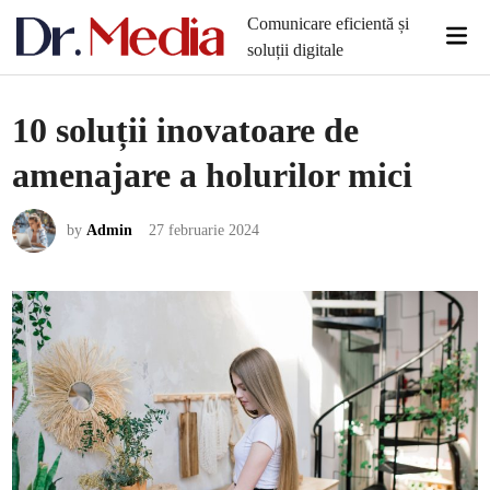
Skip
Comunicare eficientă și
Mai
to
soluții digitale
Men
content
10 soluții inovatoare de
amenajare a holurilor mici
by
Admin
27 februarie 2024