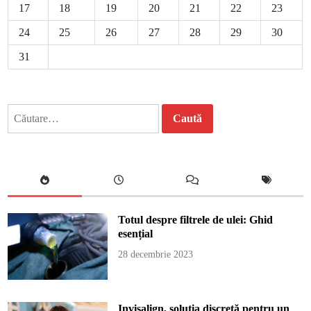
17
18
19
20
21
22
23
24
25
26
27
28
29
30
31
Caută
după:
Totul despre filtrele de ulei: Ghid
esențial
28 decembrie 2023
Invisalign, soluția discretă pentru un