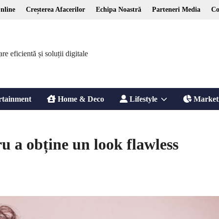
nline
Creșterea Afacerilor
Echipa Noastră
Parteneri Media
Co
 eficientă și soluții digitale
Show
rtainment
Home & Deco
Lifestyle
Market
sub
u a obține un look flawless
menu