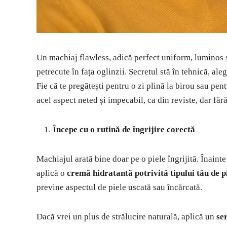
Un machiaj flawless, adică perfect uniform, luminos ș
petrecute în fața oglinzii. Secretul stă în tehnică, al
Fie că te pregătești pentru o zi plină la birou sau pen
acel aspect neted și impecabil, ca din reviste, dar făr
Începe cu o rutină de îngrijire corectă
Machiajul arată bine doar pe o piele îngrijită. Înain
aplică o
cremă hidratantă potrivită tipului tău de p
previne aspectul de piele uscată sau încărcată.
Dacă vrei un plus de strălucire naturală, aplică un
se