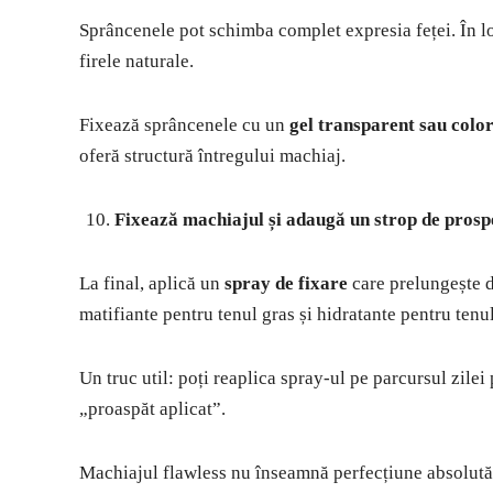
Sprâncenele pot schimba complet expresia feței. În lo
firele naturale.
Fixează sprâncenele cu un
gel transparent sau colo
oferă structură întregului machiaj.
Fixează machiajul și adaugă un strop de pros
La final, aplică un
spray de fixare
care prelungește d
matifiante pentru tenul gras și hidratante pentru tenul
Un truc util: poți reaplica spray-ul pe parcursul zile
„proaspăt aplicat”.
Machiajul flawless nu înseamnă perfecțiune absolută, c