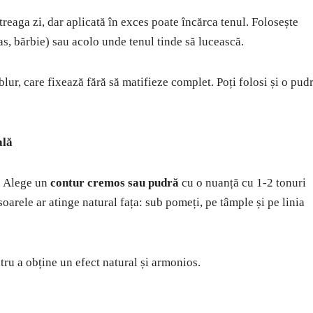
treaga zi, dar aplicată în exces poate încărca tenul. Folosește
nas, bărbie) sau acolo unde tenul tinde să lucească.
blur, care fixează fără să matifieze complet. Poți folosi și o pud
ală
t. Alege un
contur cremos sau pudră
cu o nuanță cu 1-2 tonuri
soarele ar atinge natural fața: sub pomeți, pe tâmple și pe linia
ru a obține un efect natural și armonios.