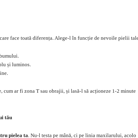
are face toată diferența. Alege-l în funcție de nevoile pielii tal
ebumului.
plu și luminos.
ine.
, cum ar fi zona T sau obrajii, și lasă-l să acționeze 1-2 minute
ui tău
tru pielea ta
. Nu-l testa pe mână, ci pe linia maxilarului, acolo