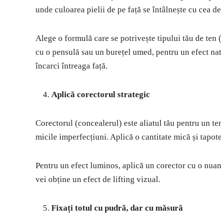
unde culoarea pielii de pe față se întâlnește cu cea de
Alege o formulă care se potrivește tipului tău de ten 
cu o pensulă sau un burețel umed, pentru un efect nat
încarci întreaga față.
Aplică corectorul strategic
Corectorul (concealerul) este aliatul tău pentru un te
micile imperfecțiuni. Aplică o cantitate mică și tapot
Pentru un efect luminos, aplică un corector cu o nuan
vei obține un efect de lifting vizual.
Fixați totul cu pudră, dar cu măsură