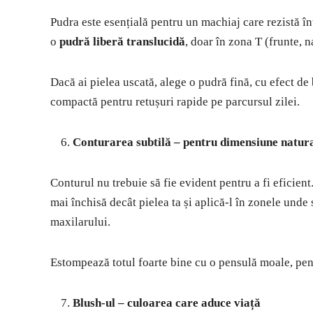
Pudra este esențială pentru un machiaj care rezistă în
o
pudră liberă translucidă
, doar în zona T (frunte, 
Dacă ai pielea uscată, alege o pudră fină, cu efect de 
compactă pentru retușuri rapide pe parcursul zilei.
Conturarea subtilă – pentru dimensiune natur
Conturul nu trebuie să fie evident pentru a fi eficien
mai închisă decât pielea ta și aplică-l în zonele unde 
maxilarului.
Estompează totul foarte bine cu o pensulă moale, pent
Blush-ul – culoarea care aduce viață