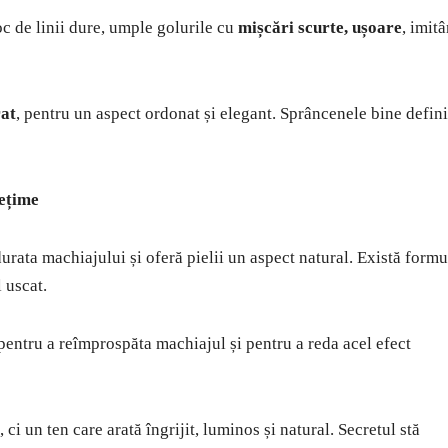
c de linii dure, umple golurile cu
mișcări scurte, ușoare
, imit
rat
, pentru un aspect ordonat și elegant. Sprâncenele bine defini
pețime
urata machiajului și oferă pielii un aspect natural. Există formu
 uscat.
i pentru a reîmprospăta machiajul și pentru a reda acel efect
i un ten care arată îngrijit, luminos și natural. Secretul stă