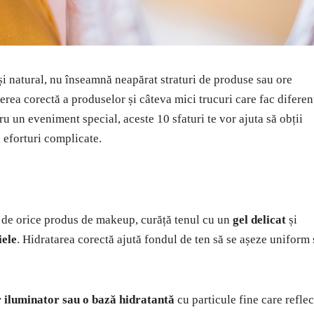
i natural, nu înseamnă neapărat straturi de produse sau ore
egerea corectă a produselor și câteva mici trucuri care fac diferen
tru un eveniment special, aceste 10 sfaturi te vor ajuta să obții
ă eforturi complicate.
te de orice produs de makeup, curăță tenul cu un
gel delicat
și
iele
. Hidratarea corectă ajută fondul de ten să se așeze uniform 
r iluminator sau o bază hidratantă
cu particule fine care reflec