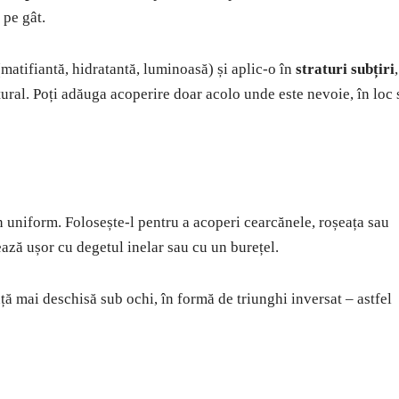
 pe gât.
(matifiantă, hidratantă, luminoasă) și aplic-o în
straturi subțiri
,
ural. Poți adăuga acoperire doar acolo unde este nevoie, în loc 
n uniform. Folosește-l pentru a acoperi cearcănele, roșeața sau
ează ușor cu degetul inelar sau cu un burețel.
ță mai deschisă sub ochi, în formă de triunghi inversat – astfel