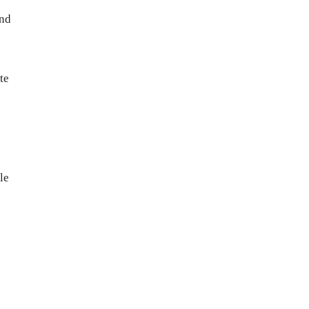
ând
te
le