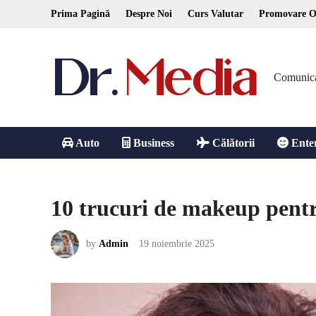
Skip
Prima Pagină
Despre Noi
Curs Valutar
Promovare O
to
content
Comunicare
Auto
Business
Călătorii
Ente
10 trucuri de makeup pentr
by
Admin
19 noiembrie 2025