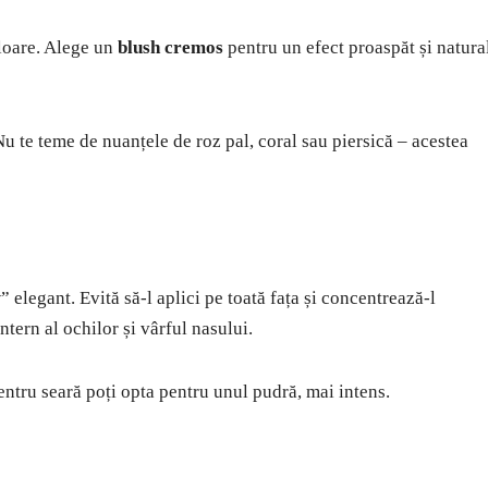
uloare. Alege un
blush cremos
pentru un efect proaspăt și natura
u te teme de nuanțele de roz pal, coral sau piersică – acestea
 elegant. Evită să-l aplici pe toată fața și concentrează-l
ntern al ochilor și vârful nasului.
pentru seară poți opta pentru unul pudră, mai intens.