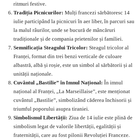
ritmuri festive.
Tradiția Picnicurilor:
Mulți francezi sărbătoresc 14
iulie participând la picnicuri în aer liber, în parcuri sau
la malul râurilor, unde se bucură de mâncăruri
tradiționale și de compania prietenilor și familiei.
Semnificația Steagului Tricolor:
Steagul tricolor al
Franței, format din trei benzi verticale de culoare
albastră, albă și roșie, este un simbol al sărbătorii și al
unității naționale.
Cuvântul „Bastilie” în Imnul Național:
În imnul
național al Franței, „La Marseillaise”, este menționat
cuvântul „Bastilie”, simbolizând căderea închisorii și
triumful poporului asupra tiraniei.
Simbolismul Libertății:
Ziua de 14 iulie este plină de
simbolism legat de valorile libertății, egalității și
fraternității, care au fost pilonii Revoluției Franceze.