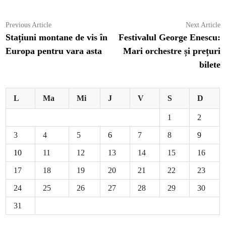
Navigare
Previous
N
Previous Article
Next Article
article:
ar
Stațiuni montane de vis în
Festivalul George Enescu:
în
Europa pentru vara asta
Mari orchestre și prețuri
articole
bilete
L
Ma
Mi
J
V
S
D
1
2
3
4
5
6
7
8
9
10
11
12
13
14
15
16
17
18
19
20
21
22
23
24
25
26
27
28
29
30
31