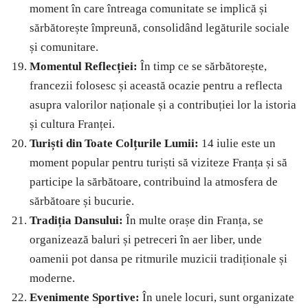
moment în care întreaga comunitate se implică și
sărbătorește împreună, consolidând legăturile sociale
și comunitare.
Momentul Reflecției:
În timp ce se sărbătorește,
francezii folosesc și această ocazie pentru a reflecta
asupra valorilor naționale și a contribuției lor la istoria
și cultura Franței.
Turiști din Toate Colțurile Lumii:
14 iulie este un
moment popular pentru turiști să viziteze Franța și să
participe la sărbătoare, contribuind la atmosfera de
sărbătoare și bucurie.
Tradiția Dansului:
În multe orașe din Franța, se
organizează baluri și petreceri în aer liber, unde
oamenii pot dansa pe ritmurile muzicii tradiționale și
moderne.
Evenimente Sportive:
În unele locuri, sunt organizate