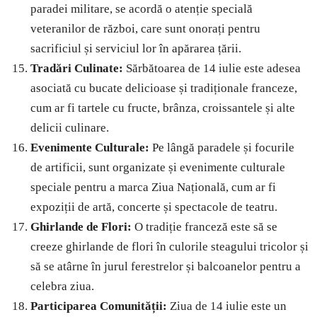
paradei militare, se acordă o atenție specială
veteranilor de război, care sunt onorați pentru
sacrificiul și serviciul lor în apărarea țării.
Tradări Culinate:
Sărbătoarea de 14 iulie este adesea
asociată cu bucate delicioase și tradiționale franceze,
cum ar fi tartele cu fructe, brânza, croissantele și alte
delicii culinare.
Evenimente Culturale:
Pe lângă paradele și focurile
de artificii, sunt organizate și evenimente culturale
speciale pentru a marca Ziua Națională, cum ar fi
expoziții de artă, concerte și spectacole de teatru.
Ghirlande de Flori:
O tradiție franceză este să se
creeze ghirlande de flori în culorile steagului tricolor și
să se atârne în jurul ferestrelor și balcoanelor pentru a
celebra ziua.
Participarea Comunității:
Ziua de 14 iulie este un