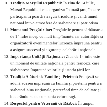
Tradiția Marșului Republicii:
În ziua de 14 iulie,
Marșul Republicii este organizat în toată țara, în care
participanții poartă steaguri tricolore și cântă imnul
național într-o atmosferă de sărbătoare și patriotism.
Momentul Pregătirilor:
Pregătirile pentru sărbătoarea
de 14 iulie încep cu mult timp înainte, iar autoritățile și
organizatorii evenimentelor lucrează împreună pentru
a asigura succesul și siguranța celebrării naționale.
Importanța Unității Naționale:
Ziua de 14 iulie este
un moment de unitate națională pentru francezi, care
sărbătoresc împreună valorile și istoria țării lor.
Tradiția Alături de Familie și Prieteni:
Franțezii se
adună adesea împreună cu familia și prietenii pentru a
sărbători Ziua Națională, petrecând timp de calitate și
bucurându-se de compania celor dragi.
Respectul pentru Veteranii de Război:
În timpul