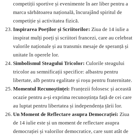
competiții sportive și evenimente în aer liber pentru a
marca sărbătoarea națională, încurajând spiritul de
competiție și activitatea fizică.
Inspirarea Poeților și Scriitorilor:
Ziua de 14 iulie a
inspirat mulți poeți și scriitori francezi, care au celebrat
valorile naționale și au transmis mesaje de speranță și
unitate în operele lor.
Simbolismul Steagului Tricolor:
Culorile steagului
tricolor au semnificații specifice: albastru pentru
libertate, alb pentru egalitate și roșu pentru fraternitate.
Momentul Recunoștinței:
Franțezii folosesc și această
ocazie pentru a-și exprima recunoștința față de cei care
au luptat pentru libertatea și independența țării lor.
Un Moment de Reflectare asupra Democrației:
Ziua
de 14 iulie este și un moment de reflectare asupra
democrației și valorilor democratice, care sunt atât de