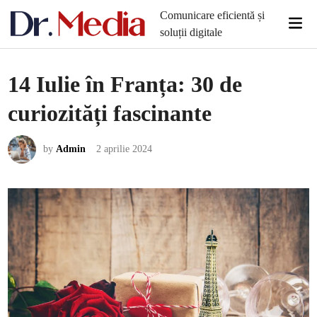
Skip
Comunicare eficientă și
Mai
to
soluții digitale
Men
content
14 Iulie în Franța: 30 de
curiozități fascinante
by
Admin
2 aprilie 2024