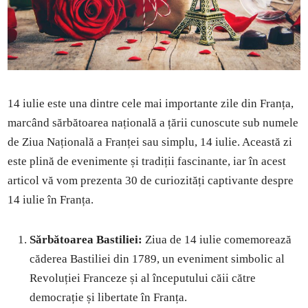
14 iulie este una dintre cele mai importante zile din Franța,
marcând sărbătoarea națională a țării cunoscute sub numele
de Ziua Națională a Franței sau simplu, 14 iulie. Această zi
este plină de evenimente și tradiții fascinante, iar în acest
articol vă vom prezenta 30 de curiozități captivante despre
14 iulie în Franța.
Sărbătoarea Bastiliei:
Ziua de 14 iulie comemorează
căderea Bastiliei din 1789, un eveniment simbolic al
Revoluției Franceze și al începutului căii către
democrație și libertate în Franța.