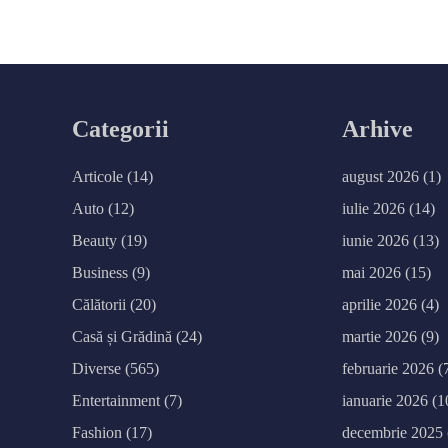
t
e
c
a
r
e
r
e
d
Categorii
Arhive
u
c
s
t
Articole
(14)
august 2026
(1)
r
e
s
Auto
(12)
iulie 2026
(14)
u
l
Beauty
(19)
iunie 2026
(13)
p
ă
r
Business
(9)
mai 2026
(15)
i
n
Călătorii
(20)
aprilie 2026
(4)
ț
i
l
Casă și Grădină
(24)
martie 2026
(9)
o
r
Diverse
(565)
februarie 2026
(
î
n
z
Entertainment
(7)
ianuarie 2026
(1
i
l
Fashion
(17)
decembrie 2025
e