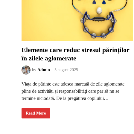
Elemente care reduc stresul părinților
în zilele aglomerate
by
Admin
5 august 2025
Viața de părinte este adesea marcată de zile aglomerate,
pline de activități și responsabilități care par să nu se
termine niciodată. De la pregătirea copilului…
E
Read More
l
e
m
e
n