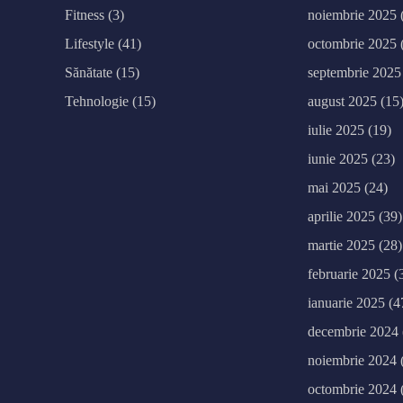
l
e
Fitness
(3)
noiembrie 2025
a
g
Lifestyle
(41)
octombrie 2025
l
o
m
Sănătate
(15)
septembrie 2025
e
r
Tehnologie
(15)
august 2025
(15
a
t
iulie 2025
(19)
e
iunie 2025
(23)
mai 2025
(24)
aprilie 2025
(39)
martie 2025
(28)
februarie 2025
(
ianuarie 2025
(4
decembrie 2024
noiembrie 2024
octombrie 2024