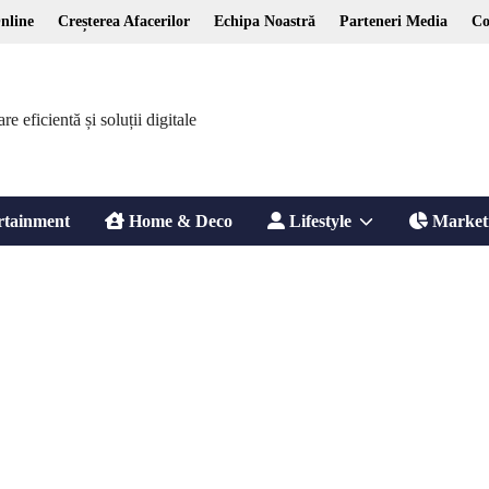
nline
Creșterea Afacerilor
Echipa Noastră
Parteneri Media
Co
 eficientă și soluții digitale
Show
rtainment
Home & Deco
Lifestyle
Market
sub
menu