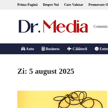
Skip
Prima Pagină
Despre Noi
Curs Valutar
Promovare O
to
content
Comunicare
Auto
Business
Călătorii
Ente
Zi:
5 august 2025