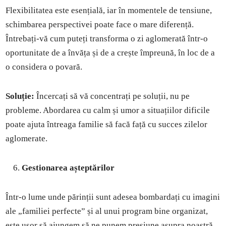
Flexibilitatea este esențială, iar în momentele de tensiune,
schimbarea perspectivei poate face o mare diferență.
Întrebați-vă cum puteți transforma o zi aglomerată într-o
oportunitate de a învăța și de a crește împreună, în loc de a
o considera o povară.
Soluție:
Încercați să vă concentrați pe soluții, nu pe
probleme. Abordarea cu calm și umor a situațiilor dificile
poate ajuta întreaga familie să facă față cu succes zilelor
aglomerate.
Gestionarea așteptărilor
Într-o lume unde părinții sunt adesea bombardați cu imagini
ale „familiei perfecte” și al unui program bine organizat,
este ușor să ajungem să ne punem presiune asupra noastră