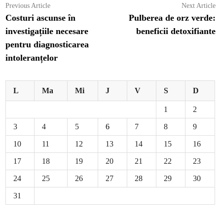
Navigare
Previous
N
Previous Article
Next Article
article:
ar
Costuri ascunse în
Pulberea de orz verde:
în
investigațiile necesare
beneficii detoxifiante
articole
pentru diagnosticarea
intoleranțelor
L
Ma
Mi
J
V
S
D
1
2
3
4
5
6
7
8
9
10
11
12
13
14
15
16
17
18
19
20
21
22
23
24
25
26
27
28
29
30
31