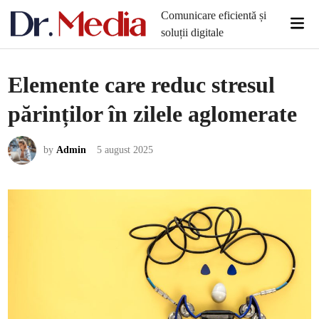
Skip
Comunicare eficientă și
Mai
to
soluții digitale
Men
content
Elemente care reduc stresul
părinților în zilele aglomerate
by
Admin
5 august 2025