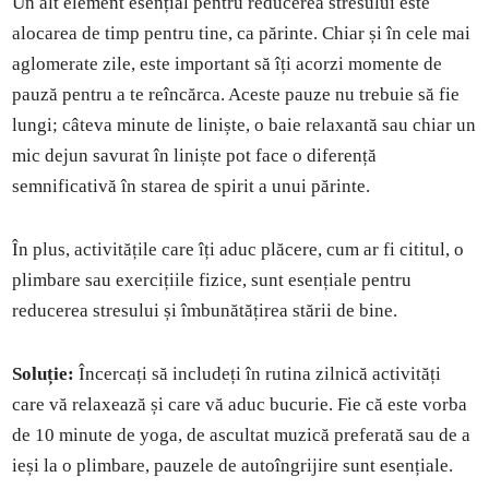
Un alt element esențial pentru reducerea stresului este
alocarea de timp pentru tine, ca părinte. Chiar și în cele mai
aglomerate zile, este important să îți acorzi momente de
pauză pentru a te reîncărca. Aceste pauze nu trebuie să fie
lungi; câteva minute de liniște, o baie relaxantă sau chiar un
mic dejun savurat în liniște pot face o diferență
semnificativă în starea de spirit a unui părinte.
În plus, activitățile care îți aduc plăcere, cum ar fi cititul, o
plimbare sau exercițiile fizice, sunt esențiale pentru
reducerea stresului și îmbunătățirea stării de bine.
Soluție:
Încercați să includeți în rutina zilnică activități
care vă relaxează și care vă aduc bucurie. Fie că este vorba
de 10 minute de yoga, de ascultat muzică preferată sau de a
ieși la o plimbare, pauzele de autoîngrijire sunt esențiale.