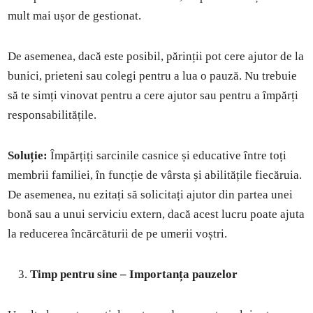
mult mai ușor de gestionat.
De asemenea, dacă este posibil, părinții pot cere ajutor de la
bunici, prieteni sau colegi pentru a lua o pauză. Nu trebuie
să te simți vinovat pentru a cere ajutor sau pentru a împărți
responsabilitățile.
Soluție:
Împărțiți sarcinile casnice și educative între toți
membrii familiei, în funcție de vârsta și abilitățile fiecăruia.
De asemenea, nu ezitați să solicitați ajutor din partea unei
bonă sau a unui serviciu extern, dacă acest lucru poate ajuta
la reducerea încărcăturii de pe umerii voștri.
Timp pentru sine – Importanța pauzelor