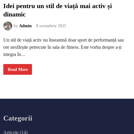
Idei pentru un stil de viață mai activ și
dinamic
by
Admin
8 octombrie 2025
Un stil de viață activ nu înseamnă doar sport de performanță sau
ore nesfârșite petrecute în sala de fitness. Este vorba despre a-ți
integra în…
I
Read More
d
e
i
p
e
n
t
r
u
u
n
s
Categorii
t
i
l
d
Articole
(14)