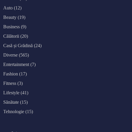
e
v
Auto
(12)
i
a
ț
Beauty
(19)
ă
m
Business
(9)
a
i
a
Călătorii
(20)
c
t
Casă și Grădină
(24)
i
v
Diverse
(565)
ș
i
d
Entertainment
(7)
i
n
Fashion
(17)
a
m
i
Fitness
(3)
c
Lifestyle
(41)
Sănătate
(15)
Tehnologie
(15)