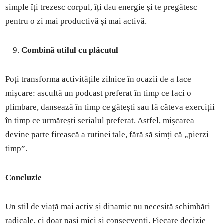
simple îți trezesc corpul, îți dau energie și te pregătesc
pentru o zi mai productivă și mai activă.
Combină utilul cu plăcutul
Poți transforma activitățile zilnice în ocazii de a face
mișcare: ascultă un podcast preferat în timp ce faci o
plimbare, dansează în timp ce gătești sau fă câteva exerciții
în timp ce urmărești serialul preferat. Astfel, mișcarea
devine parte firească a rutinei tale, fără să simți că „pierzi
timp”.
Concluzie
Un stil de viață mai activ și dinamic nu necesită schimbări
radicale, ci doar pași mici și consecvenți. Fiecare decizie –