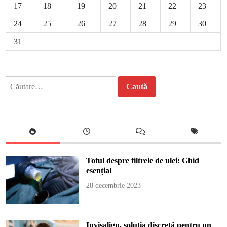
17
18
19
20
21
22
23
24
25
26
27
28
29
30
31
Caută
după:
Totul despre filtrele de ulei: Ghid
esențial
28 decembrie 2023
Invisalign, soluția discretă pentru un