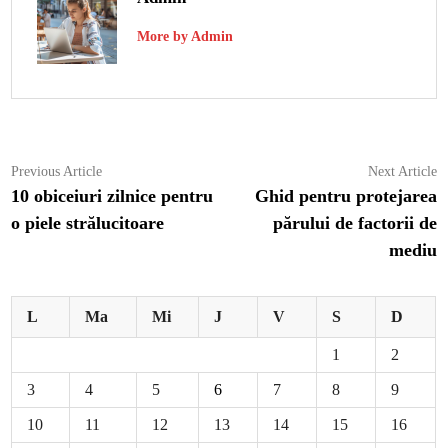
More by Admin
Navigare
Previous
N
Previous Article
Next Article
article:
ar
10 obiceiuri zilnice pentru
Ghid pentru protejarea
în
o piele strălucitoare
părului de factorii de
articole
mediu
L
Ma
Mi
J
V
S
D
1
2
3
4
5
6
7
8
9
10
11
12
13
14
15
16