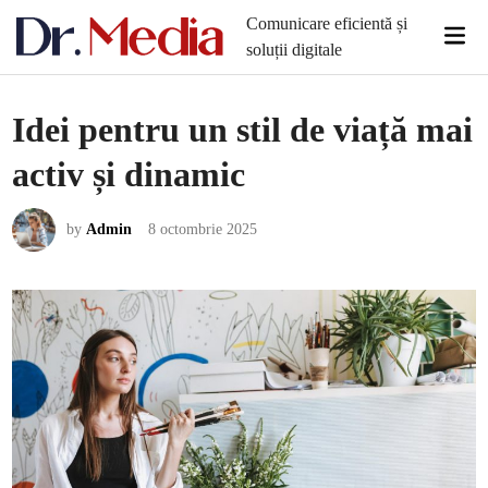
Skip
Comunicare eficientă și
Mai
to
soluții digitale
Men
content
Idei pentru un stil de viață mai
activ și dinamic
by
Admin
8 octombrie 2025