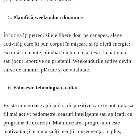
Planifică weekenduri dinamice
În loc să îți petreci zilele libere doar pe canapea, alege
activități care îți pun corpul în mișcare și îți oferă energie:
excursii la munte, plimbări cu bicicleta, ieșiri la patinoar
sau jocuri sportive cu prietenii. Weekendurile active devin
surse de amintiri plăcute și de vitalitate.
Folosește tehnologia ca aliat
Există numeroase aplicații și dispozitive care te pot ajuta să
fii mai activ: pedometre, ceasuri inteligente sau aplicații cu
programe de exerciții. Monitorizarea progresului este
motivantă și te ajută să îți menții consecvența. În plus,