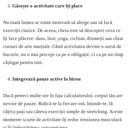
Găsește o activitate care îți place
Nu toată lumea se simte motivată să alerge sau să facă
exerciții clasice. De aceea, cheia este să descoperi ceva ce
îți face plăcere: dans, înot, yoga, ciclism, drumeții sau chiar
cursuri de arte marțiale. Când activitatea devine o sursă de
bucurie, nu o mai percepi ca pe o obligație, ci ca pe un timp
câștigat pentru tine.
Integrează pauze active la birou
Dacă petreci multe ore în fața calculatorului, corpul tău are
nevoie de pauze. Ridică-te la fiecare oră, întinde-te, fă
câțiva pași sau câteva exerciții simple de stretching. Aceste
momente scurte de activitate îți reduc tensiunea musculară
și îți îmbunătățesc concentrarea.