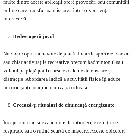
multe dintre aceste aplicații oferă provocări sau comunități
online care transformă mișcarea într-o experiență
interactivă.
Redescoperă jocul
Nu doar copiii au nevoie de joacă. Jocurile sportive, dansul
sau chiar activitățile recreative precum badmintonul sau
voleiul pe plajă pot fi surse excelente de mișcare și
distracție. Abordarea ludică a activității fizice îți aduce
bucurie și îți menține motivația ridicată.
Creează-ți ritualuri de dimineață energizante
Începe ziua cu câteva minute de întinderi, exerciții de
respirație sau o rutină scurtă de mișcare. Aceste obiceiuri