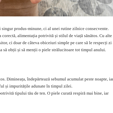
i singur produs-minune, ci al unei rutine zilnice consecvente.
a corectă, alimentația potrivită și stilul de viață sănătos. Cu alte
itor, ci doar de câteva obiceiuri simple pe care să le respecți zi
a să obții și să menții o piele strălucitoare tot timpul anului.
ătos. Dimineața, îndepărtează sebumul acumulat peste noapte, ia
ul și impuritățile adunate în timpul zilei.
potrivită tipului tău de ten. O piele curată respiră mai bine, iar