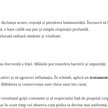
e declanșa acnee, roșeață și pierderea luminozității. Încearcă să î
ă, o baie caldă sau pur și simplu respirație profundă.
laxată radiază sănătate și vitalitate.
a frecventă a feței. Mâinile pot transfera bacterii și impurități
icatrici și să agravezi inflamația. În schimb, aplică un
tratament
. Răbdarea și consecvența sunt cheia unui ten curat.
 rezultatul grijii constante și al respectului față de propriul cor
, iar în scurt timp vei observa cum pielea ta devine mai uniformă,