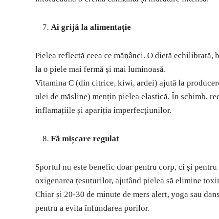
Ai grijă la alimentație
Pielea reflectă ceea ce mănânci. O dietă echilibrată, 
la o piele mai fermă și mai luminoasă.
Vitamina C (din citrice, kiwi, ardei) ajută la produc
ulei de măsline) mențin pielea elastică. În schimb, r
inflamațiile și apariția imperfecțiunilor.
Fă mișcare regulat
Sportul nu este benefic doar pentru corp, ci și pentru 
oxigenarea țesuturilor, ajutând pielea să elimine toxi
Chiar și 20-30 de minute de mers alert, yoga sau dans
pentru a evita înfundarea porilor.