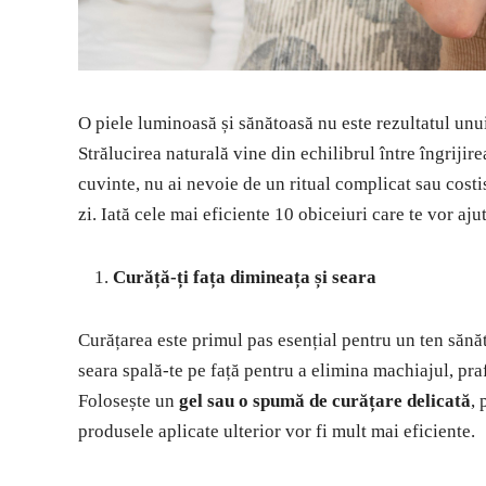
O piele luminoasă și sănătoasă nu este rezultatul unu
Strălucirea naturală vine din echilibrul între îngrijire
cuvinte, nu ai nevoie de un ritual complicat sau costis
zi. Iată cele mai eficiente 10 obiceiuri care te vor ajut
Curăță-ți fața dimineața și seara
Curățarea este primul pas esențial pentru un ten săn
seara spală-te pe față pentru a elimina machiajul, praf
Folosește un
gel sau o spumă de curățare delicată
, 
produsele aplicate ulterior vor fi mult mai eficiente.