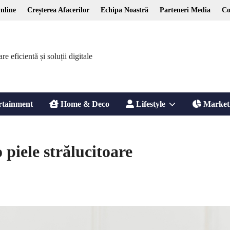
nline
Creșterea Afacerilor
Echipa Noastră
Parteneri Media
Co
 eficientă și soluții digitale
Show
rtainment
Home & Deco
Lifestyle
Market
sub
 piele strălucitoare
menu