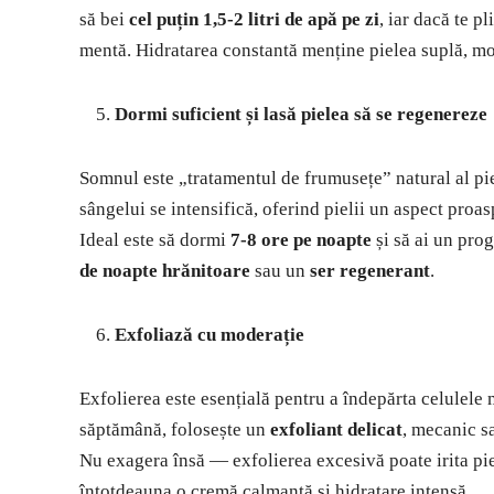
să bei
cel puțin 1,5-2 litri de apă pe zi
, iar dacă te p
mentă. Hidratarea constantă menține pielea suplă, moa
Dormi suficient și lasă pielea să se regenereze
Somnul este „tratamentul de frumusețe” natural al pieli
sângelui se intensifică, oferind pielii un aspect proa
Ideal este să dormi
7-8 ore pe noapte
și să ai un pro
de noapte hrănitoare
sau un
ser regenerant
.
Exfoliază cu moderație
Exfolierea este esențială pentru a îndepărta celulele 
săptămână, folosește un
exfoliant delicat
, mecanic s
Nu exagera însă — exfolierea excesivă poate irita pie
întotdeauna o cremă calmantă și hidratare intensă.