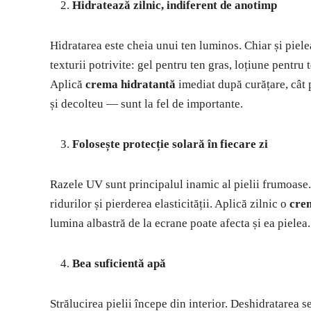
Hidratează zilnic, indiferent de anotimp
Hidratarea este cheia unui ten luminos. Chiar și piel
texturii potrivite: gel pentru ten gras, loțiune pentru
Aplică
crema hidratantă
imediat după curățare, cât p
și decolteu — sunt la fel de importante.
Folosește protecție solară în fiecare zi
Razele UV sunt principalul inamic al pielii frumoase. C
ridurilor și pierderea elasticității. Aplică zilnic o
cre
lumina albastră de la ecrane poate afecta și ea pielea.
Bea suficientă apă
Strălucirea pielii începe din interior. Deshidratarea se