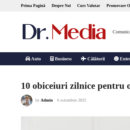
Skip
Prima Pagină
Despre Noi
Curs Valutar
Promovare O
to
content
Comunicare
Auto
Business
Călătorii
Ente
10 obiceiuri zilnice pentru o
by
Admin
6 octombrie 2025