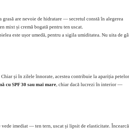
ea grasă are nevoie de hidratare — secretul constă în alegerea
 ten mixt și cremă bogată pentru ten uscat.
ielea este ușor umedă, pentru a sigila umiditatea. Nu uita de gâ
hiar și în zilele înnorate, acestea contribuie la apariția petelor
mă cu SPF 30 sau mai mare
, chiar dacă lucrezi în interior —
 vede imediat — ten tern, uscat și lipsit de elasticitate. Încearcă