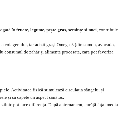
bogată în
fructe, legume, pește gras, semințe și nuci
, contribuie
erea colagenului, iar acizii grași Omega-3 (din somon, avocado,
edu consumul de zahăr și alimente procesate, care pot favoriza
piele. Activitatea fizică stimulează circulația sângelui și
nele și să capete un aspect sănătos.
 zilnic pot face diferența. După antrenament, curăță fața imedia