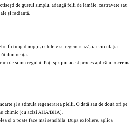
lictisești de gustul simplu, adaugă felii de lămâie, castravete sau
le și radiantă.
i. În timpul nopții, celulele se regenerează, iar circulația
spăt dimineața.
gram de somn regulat. Poți sprijini acest proces aplicând o
crem
moarte și a stimula regenerarea pielii. O dată sau de două ori pe
au chimic (cu acizi AHA/BHA).
lea și o poate face mai sensibilă. După exfoliere, aplică