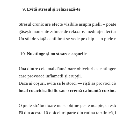
Evită stresul și relaxează-te
Stresul cronic are efecte vizibile asupra pielii – poat
găsești momente zilnice de relaxare: meditație, lectur
Un stil de viață echilibrat se vede pe chip — o piele re
Nu atinge și nu stoarce coșurile
Una dintre cele mai dăunătoare obiceiuri este atingere
care provoacă inflamații și erupții.
Dacă ai coșuri, evită să le storci — riști să provoci c
local cu acid salicilic
sau o
cremă calmantă cu zinc
O piele strălucitoare nu se obține peste noapte, ci este
Fă din aceste 10 obiceiuri parte din rutina ta zilnică