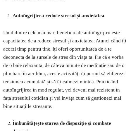
Autoîngrijirea reduce stresul și anxietatea
Unul dintre cele mai mari beneficii ale autoîngrijirii este
capacitatea de a reduce stresul și anxietatea. Atunci când îți
acorzi timp pentru tine, îți oferi oportunitatea de a te
deconecta de la sursele de stres din viața ta. Fie că e vorba
de o baie relaxantă, de câteva minute de meditație sau de o
plimbare în aer liber, aceste activități îți permit să eliberezi
tensiunea acumulată și să îți calmezi mintea. Practicând
autoîngrijirea în mod regulat, vei deveni mai rezistent în
fața stresului cotidian și vei învăța cum să gestionezi mai
bine situațiile stresante.
Îmbunătățește starea de dispoziție și combate