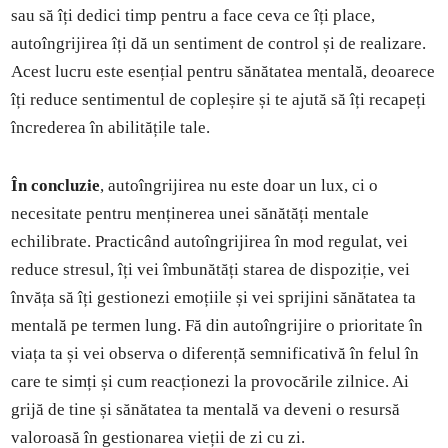
sau să îți dedici timp pentru a face ceva ce îți place,
autoîngrijirea îți dă un sentiment de control și de realizare.
Acest lucru este esențial pentru sănătatea mentală, deoarece
îți reduce sentimentul de copleșire și te ajută să îți recapeți
încrederea în abilitățile tale.
În concluzie
, autoîngrijirea nu este doar un lux, ci o
necesitate pentru menținerea unei sănătăți mentale
echilibrate. Practicând autoîngrijirea în mod regulat, vei
reduce stresul, îți vei îmbunătăți starea de dispoziție, vei
învăța să îți gestionezi emoțiile și vei sprijini sănătatea ta
mentală pe termen lung. Fă din autoîngrijire o prioritate în
viața ta și vei observa o diferență semnificativă în felul în
care te simți și cum reacționezi la provocările zilnice. Ai
grijă de tine și sănătatea ta mentală va deveni o resursă
valoroasă în gestionarea vieții de zi cu zi.