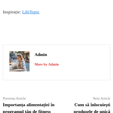
Inspirație:
LifeTopic
Admin
More by Admin
Navigare
Previous
N
Previous Article
Next Article
article:
ar
Importanța alimentației în
Cum să înlocuiești
în
programul tău de fitness
produsele de unică