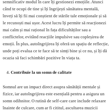
semnificativ modul în care îți gestionezi emoțiile. Atunci
când te ocupi de tine și îți îngrijești sănătatea mentală,
înveți să îți fii mai conștient de stările tale emoționale și să
le recunoști mai ușor. Acest lucru îți permite să reacționezi
mai calm și mai rațional în fața dificultăților sau a
conflictelor, evitând reacțiile impulsive sau copleșirea de
emoții. În plus, autoîngrijirea îți oferă un spațiu de reflecție,
unde poți evalua ce te face să te simți bine și ce nu, și îți dă
ocazia să faci schimbări pozitive în viața ta.
Contribuie la un somn de calitate
Somnul are un impact direct asupra sănătății mentale și
fizice, iar autoîngrijirea este esențială pentru a asigura un
somn odihnitor. O rutină de self-care care include relaxare
înainte de culcare, cum ar fi cititul, ascultarea muzicii