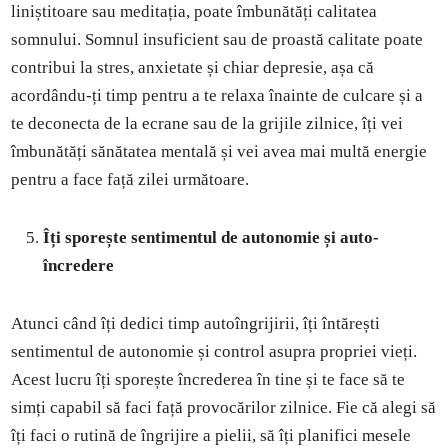
liniștitoare sau meditația, poate îmbunătăți calitatea
somnului. Somnul insuficient sau de proastă calitate poate
contribui la stres, anxietate și chiar depresie, așa că
acordându-ți timp pentru a te relaxa înainte de culcare și a
te deconecta de la ecrane sau de la grijile zilnice, îți vei
îmbunătăți sănătatea mentală și vei avea mai multă energie
pentru a face față zilei următoare.
Îți sporește sentimentul de autonomie și auto-
încredere
Atunci când îți dedici timp autoîngrijirii, îți întărești
sentimentul de autonomie și control asupra propriei vieți.
Acest lucru îți sporește încrederea în tine și te face să te
simți capabil să faci față provocărilor zilnice. Fie că alegi să
îți faci o rutină de îngrijire a pielii, să îți planifici mesele