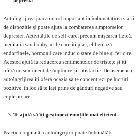
depresia
Autoîngrijirea joacă un rol important în îmbunătățirea stării
de dispoziție și poate ajuta la combaterea simptomelor
depresiei. Activitățile de self-care, precum mișcarea fizică,
meditația sau hobby-urile care îți plac, eliberează
endorfinele, hormonii care induc o stare de bine și fericire.
Acestea ajută la reducerea sentimentelor de tristețe și îți
oferă un sentiment de împlinire și satisfacție. De asemenea,
autoîngrijirea îți oferă ocazia să te concentrezi pe lucruri
pozitive, în loc să te lași prins de gânduri negative sau
copleșitoare.
Te ajută să îți gestionezi emoțiile mai eficient
Practica regulată a autoîngrijirii poate îmbunătăți