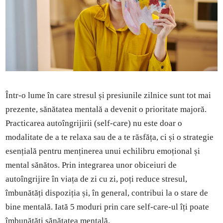
Într-o lume în care stresul și presiunile zilnice sunt tot mai
prezente, sănătatea mentală a devenit o prioritate majoră.
Practicarea autoîngrijirii (self-care) nu este doar o
modalitate de a te relaxa sau de a te răsfăța, ci și o strategie
esențială pentru menținerea unui echilibru emoțional și
mental sănătos. Prin integrarea unor obiceiuri de
autoîngrijire în viața de zi cu zi, poți reduce stresul,
îmbunătăți dispoziția și, în general, contribui la o stare de
bine mentală. Iată 5 moduri prin care self-care-ul îți poate
îmbunătăți sănătatea mentală.