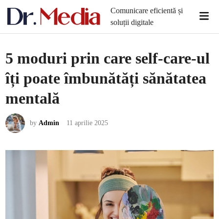
Skip
Comunicare eficientă și
Mai
to
soluții digitale
Men
content
5 moduri prin care self-care-ul
îți poate îmbunătăți sănătatea
mentală
by
Admin
11 aprilie 2025