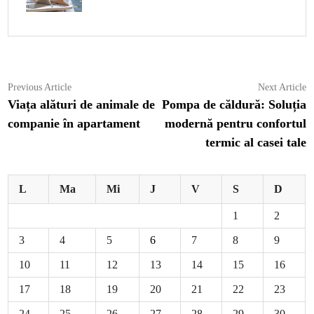
Navigare
Previous
N
Previous Article
Next Article
article:
ar
Viața alături de animale de
Pompa de căldură: Soluția
în
companie în apartament
modernă pentru confortul
articole
termic al casei tale
L
Ma
Mi
J
V
S
D
1
2
3
4
5
6
7
8
9
10
11
12
13
14
15
16
17
18
19
20
21
22
23
24
25
26
27
28
29
30