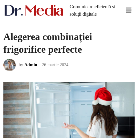
Skip
Comunicare eficientă și
Mai
to
soluții digitale
Men
content
Alegerea combinației
frigorifice perfecte
by
Admin
26 martie 2024