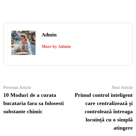
Admin
More by Admin
Navigare
Previous
N
Previous Article
Next Article
article:
ar
10 Moduri de a curata
Primul control inteligent
în
bucataria fara sa folosesti
care centralizează și
articole
substante chimic
controlează întreaga
locuință cu o simplă
atingere