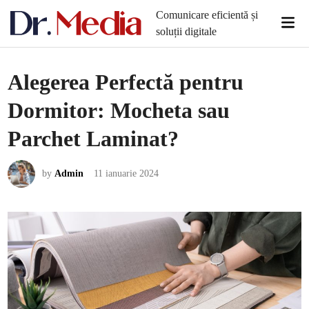
Skip
Comunicare eficientă și
Mai
to
soluții digitale
Men
content
Alegerea Perfectă pentru
Dormitor: Mocheta sau
Parchet Laminat?
by
Admin
11 ianuarie 2024