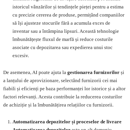
istoricul vânzărilor și tendințele pieței pentru a estima
cu precizie cererea de produse, permițând companiilor
să își ajusteze stocurile fără a acumula exces de
inventar sau a întâmpina lipsuri. Această tehnologie
îmbunătățește fluxul de marfă și reduce costurile
asociate cu depozitarea sau expedierea unui stoc
excesiv.
De asemenea, AI poate ajuta la
gestionarea furnizorilor
și
a lanțului de aprovizionare, selectând furnizorii cei mai
fiabili și eficienți pe baza performanței lor istorice și a altor
factori relevanți. Acesta contribuie la reducerea costurilor
de achiziție și la îmbunătățirea relațiilor cu furnizorii.
Automatizarea depozitelor și proceselor de livrare
Automatizarea depozitelor
este un alt domeniu