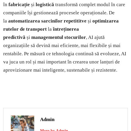
în
fabricație
și
logistică
transformă complet modul în care
companiile își gestionează procesele operaționale. De
la
automatizarea sarcinilor repetititve
și
optimizarea
rutelor de transport
la
întreținerea
predictivă
și
managementul stocurilor
, AI ajută
organizațiile să devină mai eficiente, mai flexibile și mai
rentabile. Pe măsură ce tehnologia continuă să evolueze, AI
va juca un rol și mai important în crearea unor lanțuri de
aprovizionare mai inteligente, sustenabile și rezistente.
Admin
More by Admin