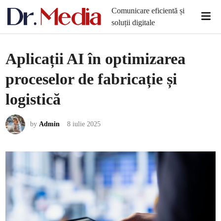
Skip
Comunicare eficientă și
Mai
to
soluții digitale
Men
content
Aplicații AI în optimizarea
proceselor de fabricație și
logistică
by
Admin
8 iulie 2025