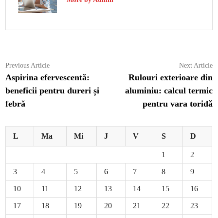
Navigare
Previous
N
Previous Article
Next Article
article:
ar
Aspirina efervescentă:
Rulouri exterioare din
în
beneficii pentru dureri și
aluminiu: calcul termic
articole
febră
pentru vara toridă
L
Ma
Mi
J
V
S
D
1
2
3
4
5
6
7
8
9
10
11
12
13
14
15
16
17
18
19
20
21
22
23