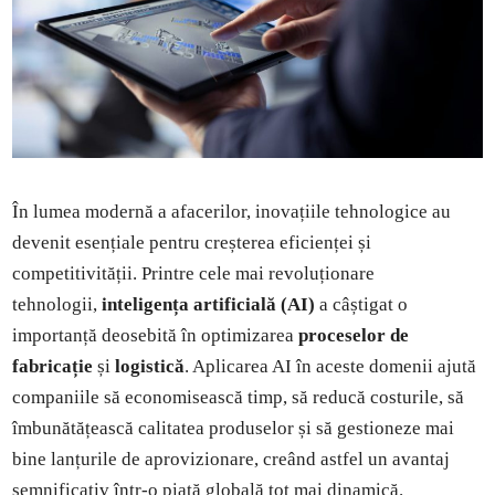
În lumea modernă a afacerilor, inovațiile tehnologice au
devenit esențiale pentru creșterea eficienței și
competitivității. Printre cele mai revoluționare
tehnologii,
inteligența artificială (AI)
a câștigat o
importanță deosebită în optimizarea
proceselor de
fabricație
și
logistică
. Aplicarea AI în aceste domenii ajută
companiile să economisească timp, să reducă costurile, să
îmbunătățească calitatea produselor și să gestioneze mai
bine lanțurile de aprovizionare, creând astfel un avantaj
semnificativ într-o piață globală tot mai dinamică.