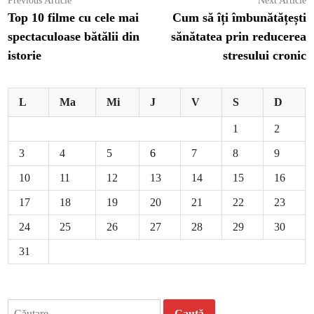
Navigare
Previous Article
Next Article
article:
ar
Top 10 filme cu cele mai
Cum să îți îmbunătățești
în
spectaculoase bătălii din
sănătatea prin reducerea
articole
istorie
stresului cronic
L
Ma
Mi
J
V
S
D
1
2
3
4
5
6
7
8
9
10
11
12
13
14
15
16
17
18
19
20
21
22
23
24
25
26
27
28
29
30
31
Caută