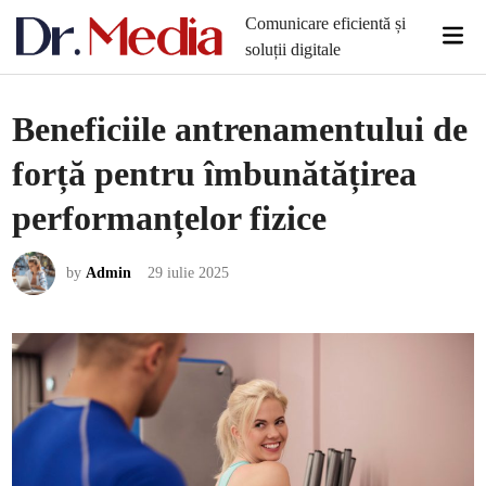
Skip
Comunicare eficientă și
Mai
to
soluții digitale
Men
content
Beneficiile antrenamentului de
forță pentru îmbunătățirea
performanțelor fizice
by
Admin
29 iulie 2025