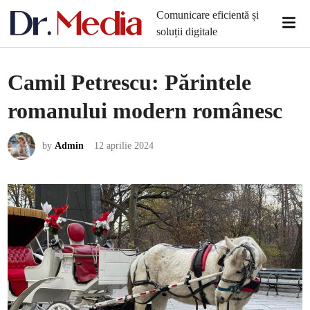
Skip
Comunicare eficientă și
Mai
to
soluții digitale
Men
content
Camil Petrescu: Părintele
romanului modern românesc
by
Admin
12 aprilie 2024