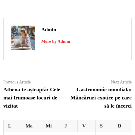
Admin
More by Admin
Navigare
Previous
N
Previous Article
Next Article
article:
ar
Athena te așteaptă: Cele
Gastronomie mondială:
în
mai frumoase locuri de
Mâncăruri exotice pe care
articole
vizitat
să le încerci
L
Ma
Mi
J
V
S
D