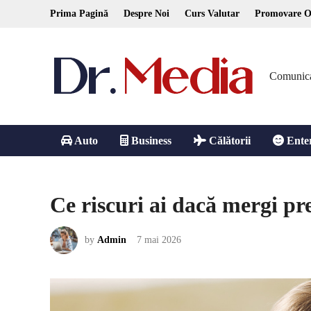
Skip
Prima Pagină
Despre Noi
Curs Valutar
Promovare O
to
content
Comunicare
Auto
Business
Călătorii
Ente
Ce riscuri ai dacă mergi pr
by
Admin
7 mai 2026