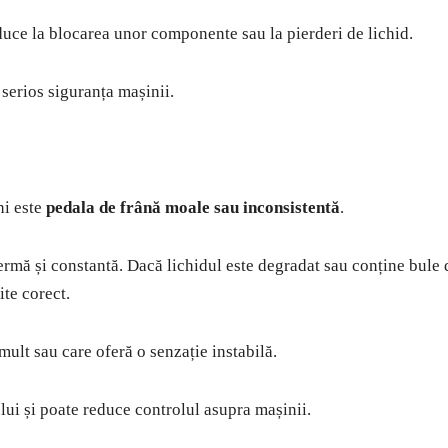
 duce la blocarea unor componente sau la pierderi de lichid.
serios siguranța mașinii.
hi este
pedala de frână moale sau inconsistentă
.
fermă și constantă. Dacă lichidul este degradat sau conține bule 
ite corect.
mult sau care oferă o senzație instabilă.
ui și poate reduce controlul asupra mașinii.