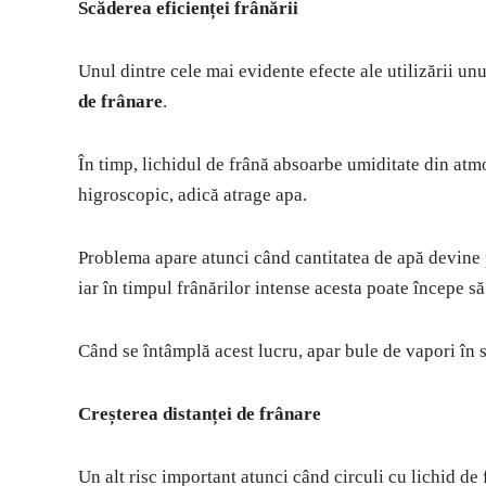
Scăderea eficienței frânării
Unul dintre cele mai evidente efecte ale utilizării un
de frânare
.
În timp, lichidul de frână absoarbe umiditate din atm
higroscopic, adică atrage apa.
Problema apare atunci când cantitatea de apă devine p
iar în timpul frânărilor intense acesta poate începe să
Când se întâmplă acest lucru, apar bule de vapori în 
Creșterea distanței de frânare
Un alt risc important atunci când circuli cu lichid de