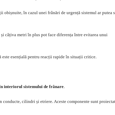
ii obișnuite, în cazul unei frânări de urgență sistemul ar putea 
și câțiva metri în plus pot face diferența între evitarea unui
ste esențială pentru reacții rapide în situații critice.
în interiorul sistemului de frânare
.
n conducte, cilindri și etriere. Aceste componente sunt proiecta