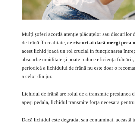
Mulți șoferi acordă atenție plăcuțelor sau discurilor 
de frână. În realitate,
ce riscuri ai dacă mergi prea m
acest lichid joacă un rol crucial în funcționarea întreg
absoarbe umiditate și poate reduce eficiența frânării
periodică a lichidului de frână nu este doar o recoman
a celor din jur.
Lichidul de frână are rolul de a transmite presiunea de
apeși pedala, lichidul transmite forța necesară pentru
Dacă lichidul este degradat sau contaminat, această tr