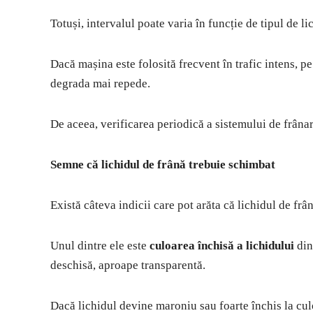
Totuși, intervalul poate varia în funcție de tipul de li
Dacă mașina este folosită frecvent în trafic intens, p
degrada mai repede.
De aceea, verificarea periodică a sistemului de frânar
Semne că lichidul de frână trebuie schimbat
Există câteva indicii care pot arăta că lichidul de frâ
Unul dintre ele este
culoarea închisă a lichidului
din
deschisă, aproape transparentă.
Dacă lichidul devine maroniu sau foarte închis la culo