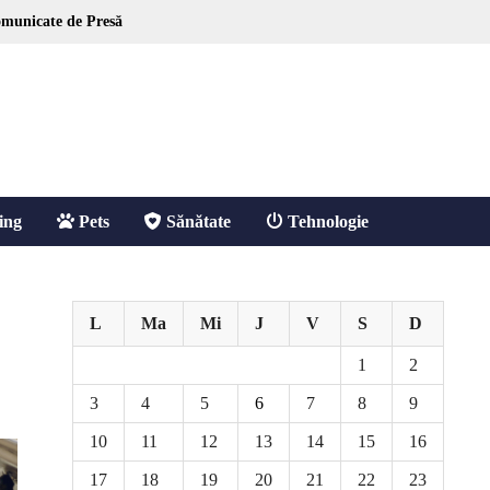
municate de Presă
ing
Pets
Sănătate
Tehnologie
L
Ma
Mi
J
V
S
D
1
2
3
4
5
6
7
8
9
10
11
12
13
14
15
16
17
18
19
20
21
22
23