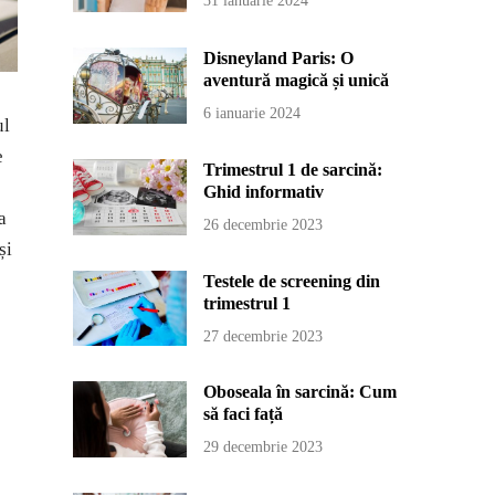
31 ianuarie 2024
Disneyland Paris: O
aventură magică și unică
6 ianuarie 2024
ul
e
Trimestrul 1 de sarcină:
Ghid informativ
a
26 decembrie 2023
și
Testele de screening din
trimestrul 1
27 decembrie 2023
Oboseala în sarcină: Cum
să faci față
29 decembrie 2023