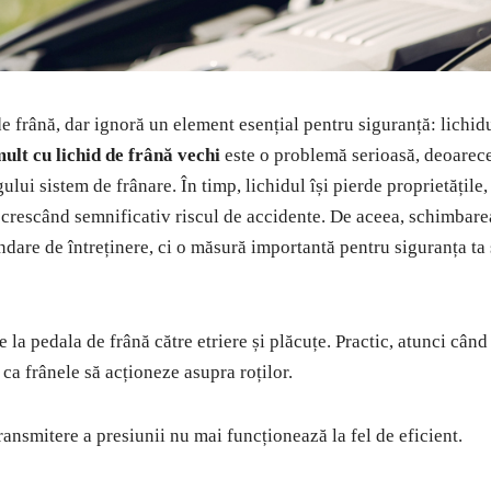
de frână, dar ignoră un element esențial pentru siguranță: lichid
ult cu lichid de frână vechi
este o problemă serioasă, deoarec
ului sistem de frânare. În timp, lichidul își pierde proprietățile,
, crescând semnificativ riscul de accidente. De aceea, schimbare
dare de întreținere, ci o măsură importantă pentru siguranța ta 
 la pedala de frână către etriere și plăcuțe. Practic, atunci când
 ca frânele să acționeze asupra roților.
ansmitere a presiunii nu mai funcționează la fel de eficient.