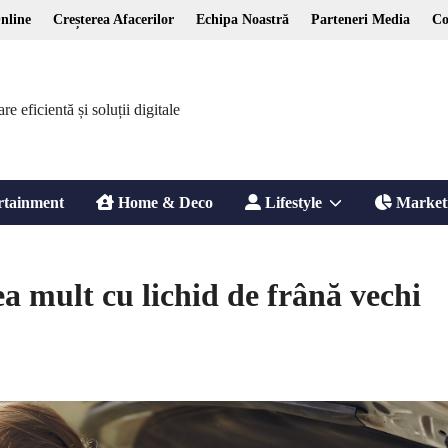
nline
Creșterea Afacerilor
Echipa Noastră
Parteneri Media
Co
 eficientă și soluții digitale
Show
rtainment
Home & Deco
Lifestyle
Market
sub
ea mult cu lichid de frână vechi
menu