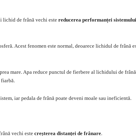
ui lichid de frână vechi este
reducerea performanței sistemulu
osferă. Acest fenomen este normal, deoarece lichidul de frână e
rea mare. Apa reduce punctul de fierbere al lichidului de frână
 fiarbă.
sistem, iar pedala de frână poate deveni moale sau ineficientă.
 frână vechi este
creșterea distanței de frânare
.