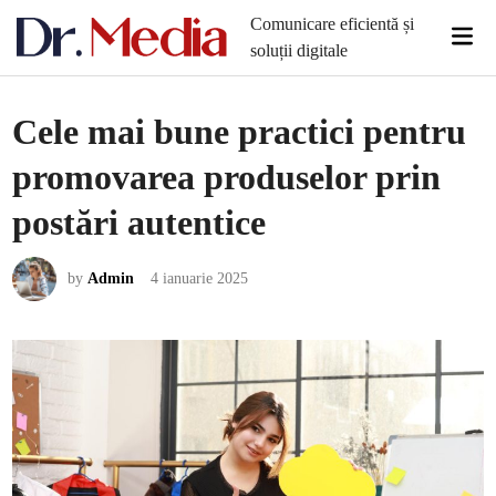
Skip
Comunicare eficientă și
Mai
to
soluții digitale
Men
content
Cele mai bune practici pentru
promovarea produselor prin
postări autentice
by
Admin
4 ianuarie 2025