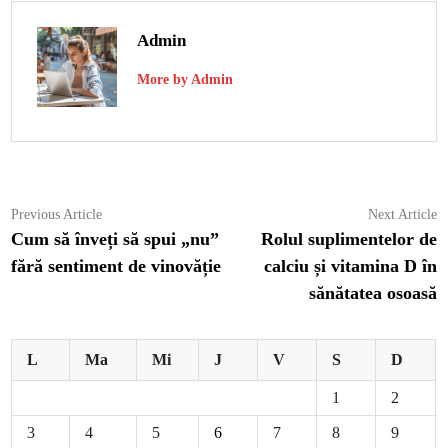
Admin
More by Admin
Navigare
Previous
N
Previous Article
Next Article
article:
ar
Cum să înveți să spui „nu”
Rolul suplimentelor de
în
fără sentiment de vinovăție
calciu și vitamina D în
articole
sănătatea osoasă
L
Ma
Mi
J
V
S
D
1
2
3
4
5
6
7
8
9