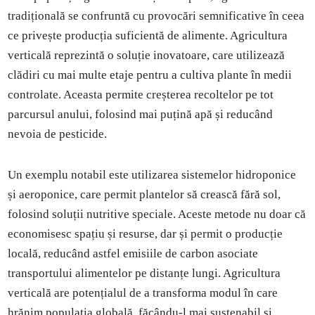
tradițională se confruntă cu provocări semnificative în ceea
ce privește producția suficientă de alimente. Agricultura
verticală reprezintă o soluție inovatoare, care utilizează
clădiri cu mai multe etaje pentru a cultiva plante în medii
controlate. Aceasta permite creșterea recoltelor pe tot
parcursul anului, folosind mai puțină apă și reducând
nevoia de pesticide.
Un exemplu notabil este utilizarea sistemelor hidroponice
și aeroponice, care permit plantelor să crească fără sol,
folosind soluții nutritive speciale. Aceste metode nu doar că
economisesc spațiu și resurse, dar și permit o producție
locală, reducând astfel emisiile de carbon asociate
transportului alimentelor pe distanțe lungi. Agricultura
verticală are potențialul de a transforma modul în care
hrănim populația globală, făcându-l mai sustenabil și