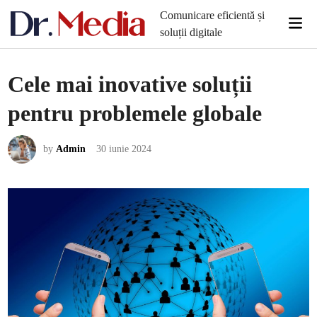
Skip
Comunicare eficientă și
Mai
to
soluții digitale
Men
content
Cele mai inovative soluții
pentru problemele globale
by
Admin
30 iunie 2024