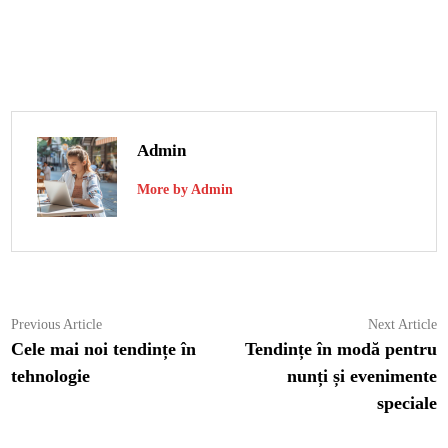
Admin
More by Admin
Navigare
Previous
N
Previous Article
Next Article
article:
ar
Cele mai noi tendințe în
Tendințe în modă pentru
în
tehnologie
nunți și evenimente
articole
speciale