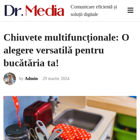
Skip
Comunicare eficientă și
Mai
to
soluții digitale
Men
content
Chiuvete multifuncționale: O
alegere versatilă pentru
bucătăria ta!
by
Admin
29 martie 2024