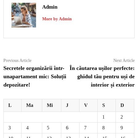
Admin
More by Admin
Navigare
Previous
N
Previous Article
Next Article
article:
ar
Secretele organizării într-
În căutarea ușilor perfecte:
în
unapartament mic: Soluții
ghidul tău pentru uși de
articole
depozitare!
interior și exterior
L
Ma
Mi
J
V
S
D
1
2
3
4
5
6
7
8
9