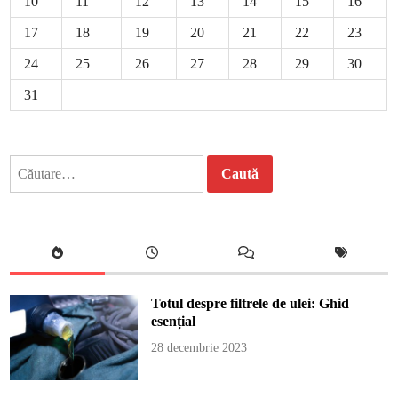
10
11
12
13
14
15
16
17
18
19
20
21
22
23
24
25
26
27
28
29
30
31
Caută
după:
Totul despre filtrele de ulei: Ghid
esențial
28 decembrie 2023