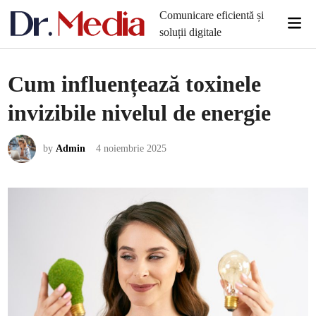
Skip
Comunicare eficientă și
Mai
to
soluții digitale
Men
content
Cum influențează toxinele
invizibile nivelul de energie
by
Admin
4 noiembrie 2025