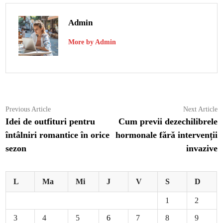
Admin
More by Admin
Navigare
Previous
N
Previous Article
Next Article
article:
ar
Idei de outfituri pentru
Cum previi dezechilibrele
în
întâlniri romantice în orice
hormonale fără intervenții
articole
sezon
invazive
L
Ma
Mi
J
V
S
D
1
2
3
4
5
6
7
8
9