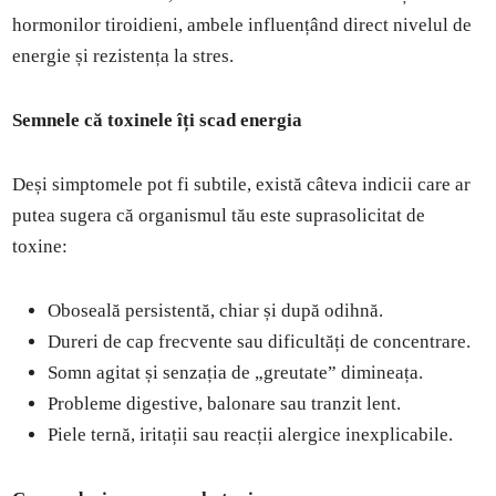
hormonilor tiroidieni, ambele influențând direct nivelul de
energie și rezistența la stres.
Semnele că toxinele îți scad energia
Deși simptomele pot fi subtile, există câteva indicii care ar
putea sugera că organismul tău este suprasolicitat de
toxine:
Oboseală persistentă, chiar și după odihnă.
Dureri de cap frecvente sau dificultăți de concentrare.
Somn agitat și senzația de „greutate” dimineața.
Probleme digestive, balonare sau tranzit lent.
Piele ternă, iritații sau reacții alergice inexplicabile.