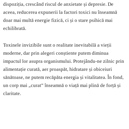
dispoziția, crescând riscul de anxietate și depresie. De
aceea, reducerea expunerii la factori toxici nu înseamnă
doar mai multă energie fizică, ci și o stare psihică mai
echilibrată.
Toxinele invizibile sunt o realitate inevitabilă a vieții
moderne, dar prin alegeri conștiente putem diminua
impactul lor asupra organismului. Protejându-ne zilnic prin
alimentație curată, aer proaspăt, hidratare și obiceiuri
sănătoase, ne putem recăpăta energia și vitalitatea. În fond,
un corp mai „curat” înseamnă o viață mai plină de forță și
claritate.