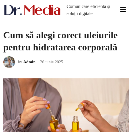
Skip
Comunicare eficientă și
Mai
to
soluții digitale
Men
content
Cum să alegi corect uleiurile
pentru hidratarea corporală
by
Admin
26 iunie 2025