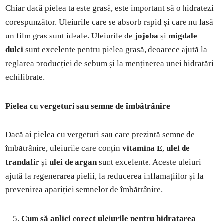
Chiar dacă pielea ta este grasă, este important să o hidratezi
corespunzător. Uleiurile care se absorb rapid și care nu lasă
un film gras sunt ideale. Uleiurile de
jojoba
și
migdale
dulci
sunt excelente pentru pielea grasă, deoarece ajută la
reglarea producției de sebum și la menținerea unei hidratări
echilibrate.
Pielea cu vergeturi sau semne de îmbătrânire
Dacă ai pielea cu vergeturi sau care prezintă semne de
îmbătrânire, uleiurile care conțin
vitamina E
,
ulei de
trandafir
și
ulei de argan
sunt excelente. Aceste uleiuri
ajută la regenerarea pielii, la reducerea inflamațiilor și la
prevenirea apariției semnelor de îmbătrânire.
Cum să aplici corect uleiurile pentru hidratarea