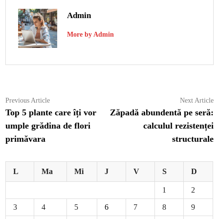
Admin
More by Admin
Navigare
Previous
N
Previous Article
Next Article
article:
ar
Top 5 plante care îți vor
Zăpadă abundentă pe seră:
în
umple grădina de flori
calculul rezistenței
articole
primăvara
structurale
L
Ma
Mi
J
V
S
D
1
2
3
4
5
6
7
8
9