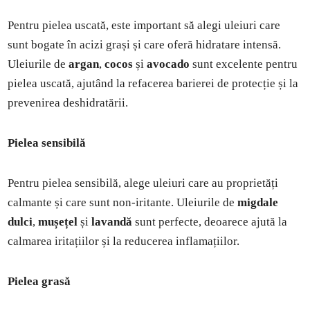
Pentru pielea uscată, este important să alegi uleiuri care
sunt bogate în acizi grași și care oferă hidratare intensă.
Uleiurile de
argan
,
cocos
și
avocado
sunt excelente pentru
pielea uscată, ajutând la refacerea barierei de protecție și la
prevenirea deshidratării.
Pielea sensibilă
Pentru pielea sensibilă, alege uleiuri care au proprietăți
calmante și care sunt non-iritante. Uleiurile de
migdale
dulci
,
mușețel
și
lavandă
sunt perfecte, deoarece ajută la
calmarea iritațiilor și la reducerea inflamațiilor.
Pielea grasă