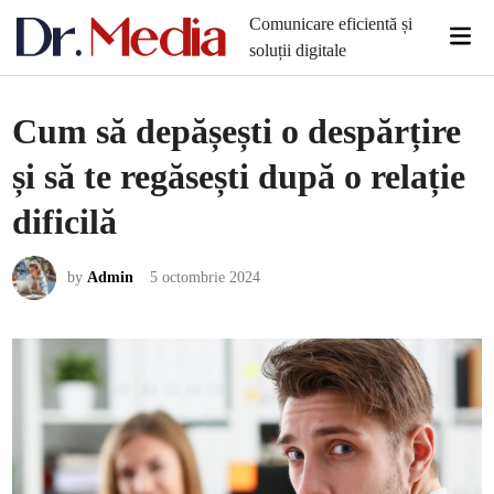
Skip
Comunicare eficientă și
Mai
to
soluții digitale
Men
content
Cum să depășești o despărțire
și să te regăsești după o relație
dificilă
by
Admin
5 octombrie 2024