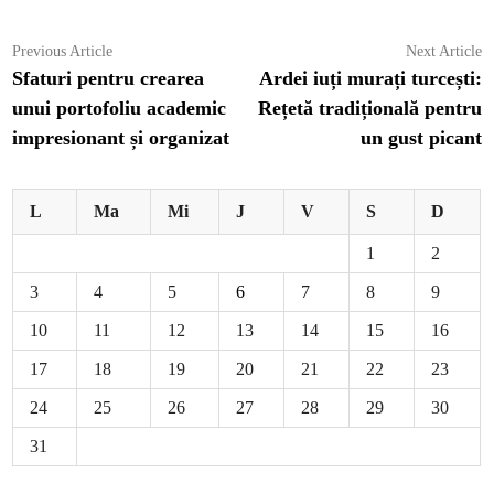
Navigare
Previous
N
Previous Article
Next Article
article:
ar
Sfaturi pentru crearea
Ardei iuți murați turcești:
în
unui portofoliu academic
Rețetă tradițională pentru
articole
impresionant și organizat
un gust picant
L
Ma
Mi
J
V
S
D
1
2
3
4
5
6
7
8
9
10
11
12
13
14
15
16
17
18
19
20
21
22
23
24
25
26
27
28
29
30
31