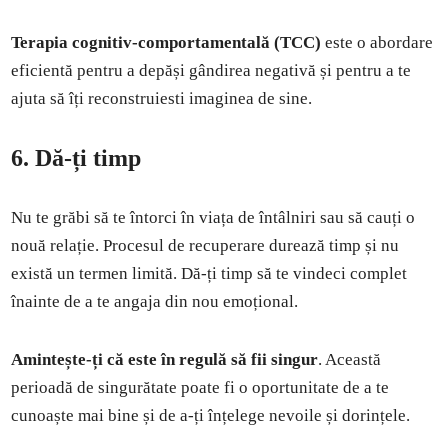
Terapia cognitiv-comportamentală (TCC)
este o abordare
eficientă pentru a depăși gândirea negativă și pentru a te
ajuta să îți reconstruiesti imaginea de sine.
6. Dă-ți timp
Nu te grăbi să te întorci în viața de întâlniri sau să cauți o
nouă relație. Procesul de recuperare durează timp și nu
există un termen limită. Dă-ți timp să te vindeci complet
înainte de a te angaja din nou emoțional.
Amintește-ți că este în regulă să fii singur
. Această
perioadă de singurătate poate fi o oportunitate de a te
cunoaște mai bine și de a-ți înțelege nevoile și dorințele.