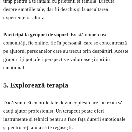
timp pentru a te întâlni cu prietenii și familia. Discută
despre emoțiile tale, dar fii deschis și la ascultarea
experiențelor altora.
Participă la grupuri de suport
. Există numeroase
comunități, fie online, fie în persoană, care se concentrează
pe ajutorul persoanelor care au trecut prin despărțiri. Aceste
grupuri îți pot oferi perspective valoroase și sprijin
emoțional.
5. Explorează terapia
Dacă simți că emoțiile tale devin copleșitoare, nu ezita să
cauți ajutor profesionist. Un terapeut poate oferi
instrumente și tehnici pentru a face față durerii emoționale
și pentru a-ți ajuta să te regăsești.