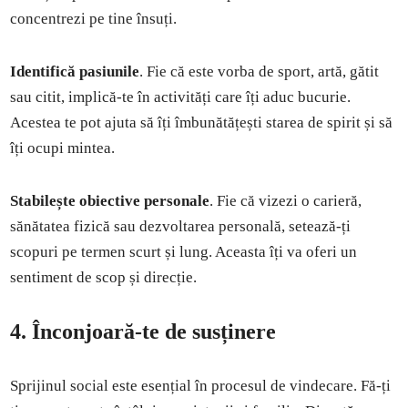
concentrezi pe tine însuți.
Identifică pasiunile
. Fie că este vorba de sport, artă, gătit
sau citit, implică-te în activități care îți aduc bucurie.
Acestea te pot ajuta să îți îmbunătățești starea de spirit și să
îți ocupi mintea.
Stabilește obiective personale
. Fie că vizezi o carieră,
sănătatea fizică sau dezvoltarea personală, setează-ți
scopuri pe termen scurt și lung. Aceasta îți va oferi un
sentiment de scop și direcție.
4. Înconjoară-te de susținere
Sprijinul social este esențial în procesul de vindecare. Fă-ți