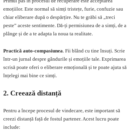
Primul pas în procesul de recuperare este acceptarea
emoțiilor. Este normal să simți tristețe, furie, confuzie sau
chiar eliberare după o despărțire. Nu te grăbi să „treci
peste” aceste sentimente. Dă-ți permisiunea de a simți, de a
plânge și de a te adapta la noua ta realitate.
Practică auto-compasiunea
. Fii blând cu tine însuți. Scrie
într-un jurnal despre gândurile și emoțiile tale. Exprimarea
scrisă poate oferi o eliberare emoțională și te poate ajuta să
înțelegi mai bine ce simți.
2. Creează distanță
Pentru a începe procesul de vindecare, este important să
creezi distanță față de fostul partener. Acest lucru poate
include: