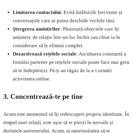
Limitarea contactului
: Evită întâlnirile frecvente și
conversațiile care ar putea deschide vechile răni.
Ștergerea amintirilor
: Păstrează obiectele care îți
amintesc de relație într-un loc închis sau chiar ia în
considerare să le elimini complet.
Dezactivează rețelele sociale
: Ascultarea constantă a
fostului partener pe rețelele sociale poate face mai greu
să te îndepărtezi. Fă-ți un răgaz de la a-i urmări
activitatea online.
3. Concentrează-te pe tine
Acum este momentul să îți redescoperi propria identitate. În
timpul unei relații, este ușor să te pierzi în nevoile și
dorințele partenerului. Acum, ai oportunitatea să te