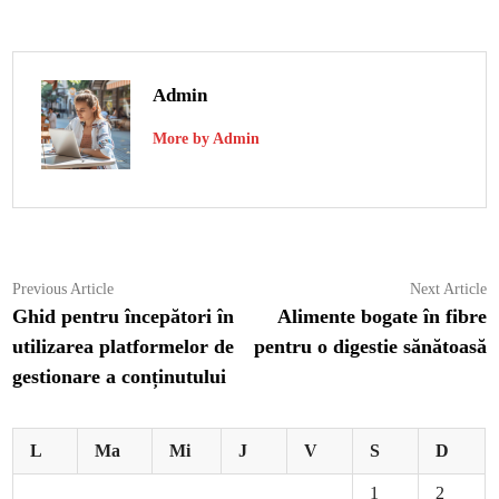
Admin
More by Admin
Navigare
Previous
N
Previous Article
Next Article
article:
ar
Ghid pentru începători în
Alimente bogate în fibre
în
utilizarea platformelor de
pentru o digestie sănătoasă
articole
gestionare a conținutului
L
Ma
Mi
J
V
S
D
1
2