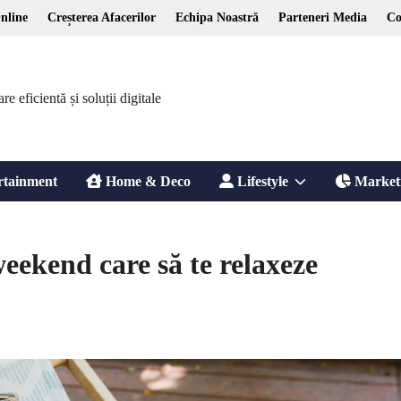
nline
Creșterea Afacerilor
Echipa Noastră
Parteneri Media
Co
 eficientă și soluții digitale
Show
rtainment
Home & Deco
Lifestyle
Market
sub
weekend care să te relaxeze
menu