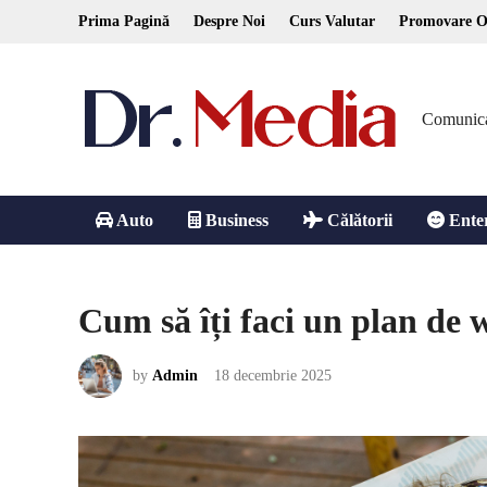
Skip
Prima Pagină
Despre Noi
Curs Valutar
Promovare O
to
content
Comunicare
Auto
Business
Călătorii
Ente
Cum să îți faci un plan de 
by
Admin
18 decembrie 2025