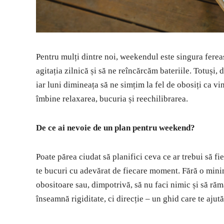
Pentru mulți dintre noi, weekendul este singura ferea
agitația zilnică și să ne reîncărcăm bateriile. Totuși,
iar luni dimineața să ne simțim la fel de obosiți ca vi
îmbine relaxarea, bucuria și reechilibrarea.
De ce ai nevoie de un plan pentru weekend?
Poate părea ciudat să planifici ceva ce ar trebui să fie 
te bucuri cu adevărat de fiecare moment. Fără o minimă
obositoare sau, dimpotrivă, să nu faci nimic și să răm
înseamnă rigiditate, ci direcție – un ghid care te ajută