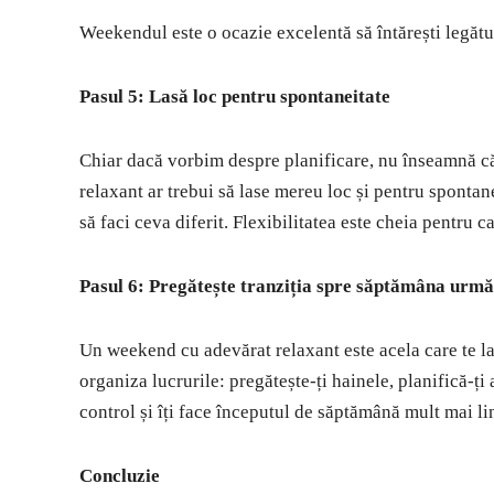
Weekendul este o ocazie excelentă să întărești legătur
Pasul 5: Lasă loc pentru spontaneitate
Chiar dacă vorbim despre planificare, nu înseamnă că
relaxant ar trebui să lase mereu loc și pentru spontane
să faci ceva diferit. Flexibilitatea este cheia pentru 
Pasul 6: Pregătește tranziția spre săptămâna urm
Un weekend cu adevărat relaxant este acela care te la
organiza lucrurile: pregătește-ți hainele, planifică-ți
control și îți face începutul de săptămână mult mai li
Concluzie