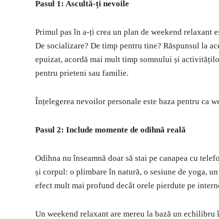
Pasul 1: Ascultă-ți nevoile
Primul pas în a-ți crea un plan de weekend relaxant est
De socializare? De timp pentru tine? Răspunsul la ace
epuizat, acordă mai mult timp somnului și activitățilo
pentru prieteni sau familie.
Înțelegerea nevoilor personale este baza pentru ca w
Pasul 2: Include momente de odihnă reală
Odihna nu înseamnă doar să stai pe canapea cu telefon
și corpul: o plimbare în natură, o sesiune de yoga, u
efect mult mai profund decât orele pierdute pe interne
Un weekend relaxant are mereu la bază un echilibru în