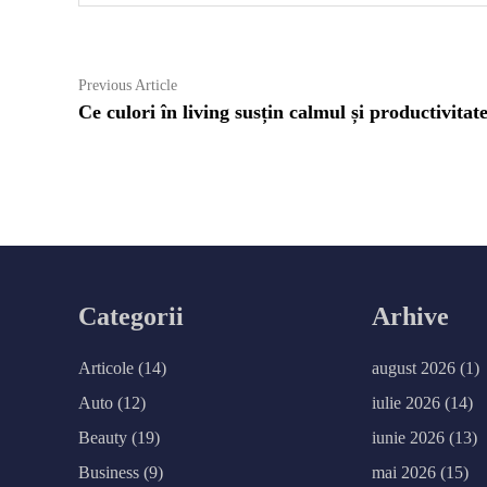
Navigare
Previous
Previous Article
article:
Ce culori în living susțin calmul și productivitat
în
articole
Categorii
Arhive
Articole
(14)
august 2026
(1)
Auto
(12)
iulie 2026
(14)
Beauty
(19)
iunie 2026
(13)
Business
(9)
mai 2026
(15)