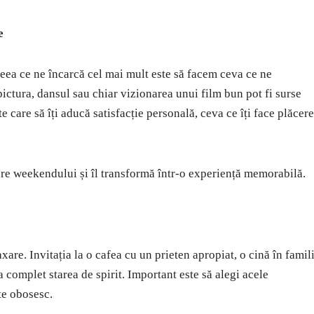
e
ea ce ne încarcă cel mai mult este să facem ceva ce ne
, pictura, dansul sau chiar vizionarea unui film bun pot fi surse
 care să îți aducă satisfacție personală, ceva ce îți face plăcere
e weekendului și îl transformă într-o experiență memorabilă.
are. Invitația la o cafea cu un prieten apropiat, o cină în famil
 complet starea de spirit. Important este să alegi acele
 te obosesc.