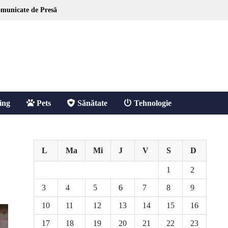
municate de Presă
ing
Pets
Sănătate
Tehnologie
L
Ma
Mi
J
V
S
D
1
2
3
4
5
6
7
8
9
10
11
12
13
14
15
16
17
18
19
20
21
22
23