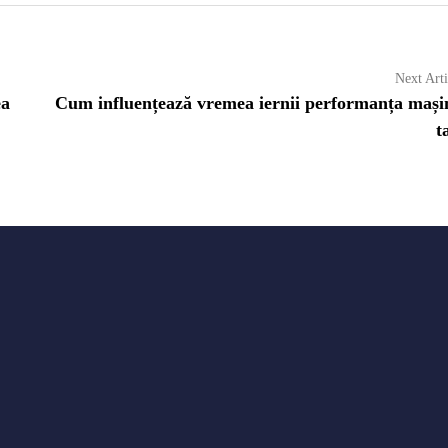
Next Arti
ea
Cum influențează vremea iernii performanța mașin
t