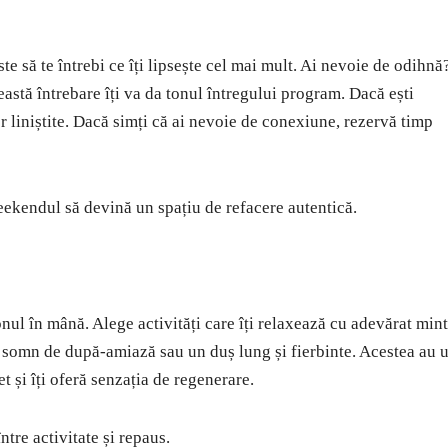
e să te întrebi ce îți lipsește cel mai mult. Ai nevoie de odihnă
astă întrebare îți va da tonul întregului program. Dacă ești
r liniștite. Dacă simți că ai nevoie de conexiune, rezervă timp
eekendul să devină un spațiu de refacere autentică.
ul în mână. Alege activități care îți relaxează cu adevărat min
n somn de după-amiază sau un duș lung și fierbinte. Acestea au 
t și îți oferă senzația de regenerare.
tre activitate și repaus.