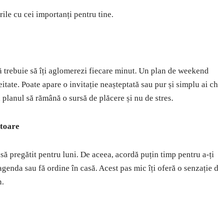
ile cu cei importanți pentru tine.
 trebuie să îți aglomerezi fiecare minut. Un plan de weekend
itate. Poate apare o invitație neașteptată sau pur și simplu ai c
ca planul să rămână o sursă de plăcere și nu de stres.
ătoare
să pregătit pentru luni. De aceea, acordă puțin timp pentru a-ți
 agenda sau fă ordine în casă. Acest pas mic îți oferă o senzație 
n.