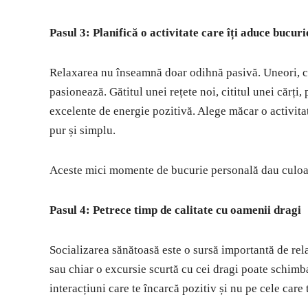
Pasul 3: Planifică o activitate care îți aduce bucuri
Relaxarea nu înseamnă doar odihnă pasivă. Uneori, ce
pasionează. Gătitul unei rețete noi, cititul unei cărți
excelente de energie pozitivă. Alege măcar o activitate
pur și simplu.
Aceste mici momente de bucurie personală dau culoar
Pasul 4: Petrece timp de calitate cu oamenii dragi
Socializarea sănătoasă este o sursă importantă de relax
sau chiar o excursie scurtă cu cei dragi poate schimba
interacțiuni care te încarcă pozitiv și nu pe cele care