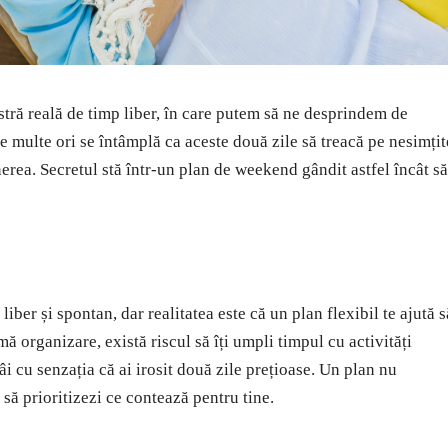
stră reală de timp liber, în care putem să ne desprindem de
 de multe ori se întâmplă ca aceste două zile să treacă pe nesimțit
nerea. Secretul stă într-un plan de weekend gândit astfel încât să
liber și spontan, dar realitatea este că un plan flexibil te ajută s
 organizare, există riscul să îți umpli timpul cu activități
âi cu senzația că ai irosit două zile prețioase. Un plan nu
 să prioritizezi ce contează pentru tine.