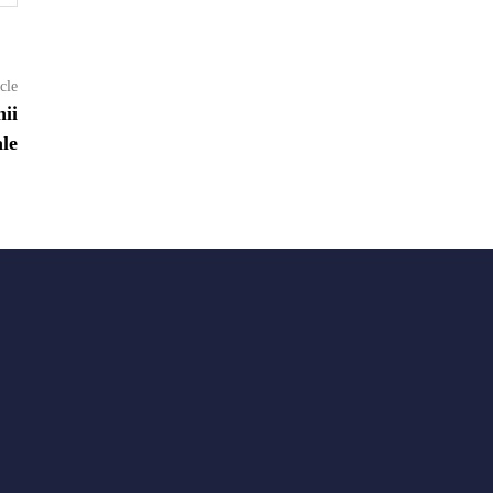
Next
cle
article:
ii
ale