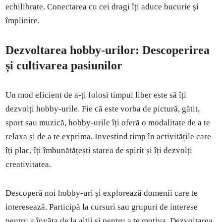
echilibrate. Conectarea cu cei dragi îți aduce bucurie și
împlinire.
Dezvoltarea hobby-urilor: Descoperirea
și cultivarea pasiunilor
Un mod eficient de a-ți folosi timpul liber este să îți
dezvolți hobby-urile. Fie că este vorba de pictură, gătit,
sport sau muzică, hobby-urile îți oferă o modalitate de a te
relaxa și de a te exprima. Investind timp în activitățile care
îți plac, îți îmbunătățești starea de spirit și îți dezvolți
creativitatea.
Descoperă noi hobby-uri și explorează domenii care te
interesează. Participă la cursuri sau grupuri de interese
pentru a învăța de la alții și pentru a te motiva. Dezvoltarea