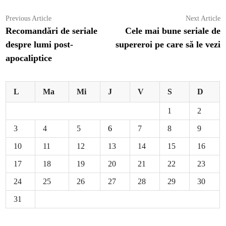
Navigare
Previous
N
Previous Article
Next Article
article:
ar
Recomandări de seriale
Cele mai bune seriale de
în
despre lumi post-
supereroi pe care să le vezi
articole
apocaliptice
L
Ma
Mi
J
V
S
D
1
2
3
4
5
6
7
8
9
10
11
12
13
14
15
16
17
18
19
20
21
22
23
24
25
26
27
28
29
30
31