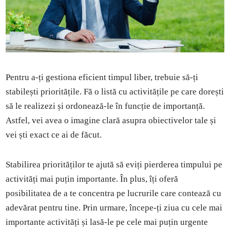
Pentru a-ți gestiona eficient timpul liber, trebuie să-ți
stabilești prioritățile. Fă o listă cu activitățile pe care dorești
să le realizezi și ordonează-le în funcție de importanță.
Astfel, vei avea o imagine clară asupra obiectivelor tale și
vei ști exact ce ai de făcut.
Stabilirea priorităților te ajută să eviți pierderea timpului pe
activități mai puțin importante. În plus, îți oferă
posibilitatea de a te concentra pe lucrurile care contează cu
adevărat pentru tine. Prin urmare, începe-ți ziua cu cele mai
importante activități și lasă-le pe cele mai puțin urgente