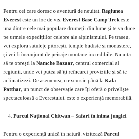
Pentru cei care doresc o aventură de neuitat,
Regiunea
Everest
este un loc de vis.
Everest Base Camp Trek
este
una dintre cele mai populare drumeții din lume și te va duce
pe urmele expedițiilor celebre ale alpinismului. Pe traseu,
vei explora satulețe pitorești, temple budiste și monastere,
și vei fi înconjurat de peisaje montane incredibile. Nu uita
să te oprești la
Namche Bazaar
, centrul comercial al
regiunii, unde vei putea să îți reîncarci proviziile și să te
aclimatizezi. De asemenea, o excursie până la
Kala
Patthar
, un punct de observație care îți oferă o priveliște
spectaculoasă a Everestului, este o experiență memorabilă.
Parcul Național Chitwan – Safari în inima junglei
Pentru o experiență unică în natură, vizitează
Parcul