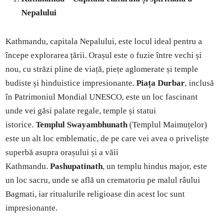
Nepalului
Kathmandu, capitala Nepalului, este locul ideal pentru a
începe explorarea țării. Orașul este o fuzie între vechi și
nou, cu străzi pline de viață, piețe aglomerate și temple
budiste și hinduistice impresionante.
Piața Durbar
, inclusă
în Patrimoniul Mondial UNESCO, este un loc fascinant
unde vei găsi palate regale, temple și statui
istorice.
Templul Swayambhunath
(Templul Maimuțelor)
este un alt loc emblematic, de pe care vei avea o priveliște
superbă asupra orașului și a văii
Kathmandu.
Pashupatinath
, un templu hindus major, este
un loc sacru, unde se află un crematoriu pe malul râului
Bagmati, iar ritualurile religioase din acest loc sunt
impresionante.