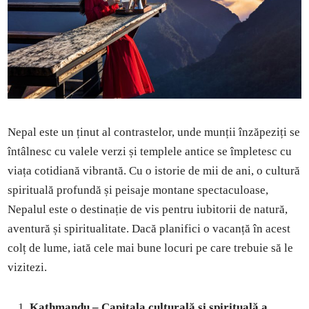
Nepal este un ținut al contrastelor, unde munții înzăpeziți se
întâlnesc cu valele verzi și templele antice se împletesc cu
viața cotidiană vibrantă. Cu o istorie de mii de ani, o cultură
spirituală profundă și peisaje montane spectaculoase,
Nepalul este o destinație de vis pentru iubitorii de natură,
aventură și spiritualitate. Dacă planifici o vacanță în acest
colț de lume, iată cele mai bune locuri pe care trebuie să le
vizitezi.
Kathmandu – Capitala culturală și spirituală a