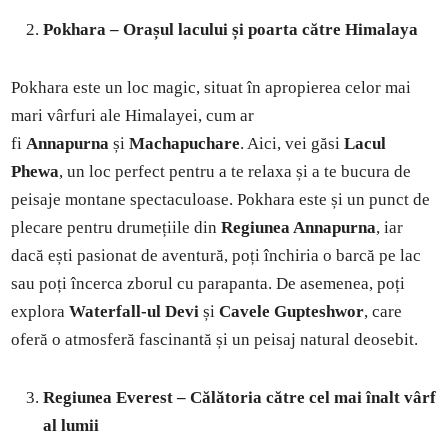
Pokhara – Orașul lacului și poarta către Himalaya
Pokhara este un loc magic, situat în apropierea celor mai
mari vârfuri ale Himalayei, cum ar
fi
Annapurna
și
Machapuchare
. Aici, vei găsi
Lacul
Phewa
, un loc perfect pentru a te relaxa și a te bucura de
peisaje montane spectaculoase. Pokhara este și un punct de
plecare pentru drumețiile din
Regiunea Annapurna
, iar
dacă ești pasionat de aventură, poți închiria o barcă pe lac
sau poți încerca zborul cu parapanta. De asemenea, poți
explora
Waterfall-ul Devi
și
Cavele Gupteshwor
, care
oferă o atmosferă fascinantă și un peisaj natural deosebit.
Regiunea Everest – Călătoria către cel mai înalt vârf
al lumii