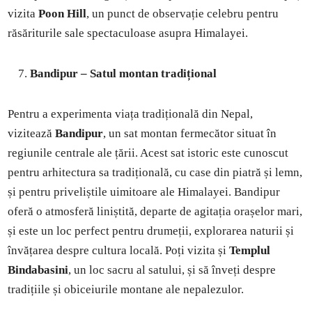
vizita
Poon Hill
, un punct de observație celebru pentru
răsăriturile sale spectaculoase asupra Himalayei.
Bandipur – Satul montan tradițional
Pentru a experimenta viața tradițională din Nepal,
vizitează
Bandipur
, un sat montan fermecător situat în
regiunile centrale ale țării. Acest sat istoric este cunoscut
pentru arhitectura sa tradițională, cu case din piatră și lemn,
și pentru priveliștile uimitoare ale Himalayei. Bandipur
oferă o atmosferă liniștită, departe de agitația orașelor mari,
și este un loc perfect pentru drumeții, explorarea naturii și
învățarea despre cultura locală. Poți vizita și
Templul
Bindabasini
, un loc sacru al satului, și să înveți despre
tradițiile și obiceiurile montane ale nepalezulor.