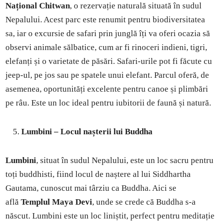
Național Chitwan
, o rezervație naturală situată în sudul
Nepalului. Acest parc este renumit pentru biodiversitatea
sa, iar o excursie de safari prin junglă îți va oferi ocazia să
observi animale sălbatice, cum ar fi rinoceri indieni, tigri,
elefanți și o varietate de păsări. Safari-urile pot fi făcute cu
jeep-ul, pe jos sau pe spatele unui elefant. Parcul oferă, de
asemenea, oportunități excelente pentru canoe și plimbări
pe râu. Este un loc ideal pentru iubitorii de faună și natură.
Lumbini – Locul nașterii lui Buddha
Lumbini
, situat în sudul Nepalului, este un loc sacru pentru
toți buddhisti, fiind locul de naștere al lui Siddhartha
Gautama, cunoscut mai târziu ca Buddha. Aici se
află
Templul Maya Devi
, unde se crede că Buddha s-a
născut. Lumbini este un loc liniștit, perfect pentru meditație