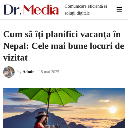
Skip
Comunicare eficientă și
Mai
to
soluții digitale
Men
content
Cum să îți planifici vacanța în
Nepal: Cele mai bune locuri de
vizitat
by
Admin
18 mai 2025