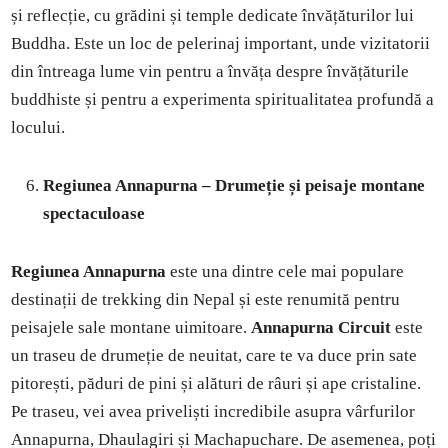
și reflecție, cu grădini și temple dedicate învățăturilor lui
Buddha. Este un loc de pelerinaj important, unde vizitatorii
din întreaga lume vin pentru a învăța despre învățăturile
buddhiste și pentru a experimenta spiritualitatea profundă a
locului.
Regiunea Annapurna – Drumeție și peisaje montane
spectaculoase
Regiunea Annapurna
este una dintre cele mai populare
destinații de trekking din Nepal și este renumită pentru
peisajele sale montane uimitoare.
Annapurna Circuit
este
un traseu de drumeție de neuitat, care te va duce prin sate
pitorești, păduri de pini și alături de râuri și ape cristaline.
Pe traseu, vei avea priveliști incredibile asupra vârfurilor
Annapurna, Dhaulagiri și Machapuchare. De asemenea, poți