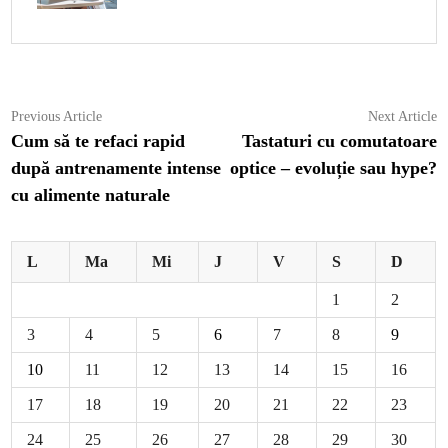
Navigare
Previous
N
Previous Article
Next Article
article:
ar
Cum să te refaci rapid
Tastaturi cu comutatoare
în
după antrenamente intense
optice – evoluție sau hype?
articole
cu alimente naturale
L
Ma
Mi
J
V
S
D
1
2
3
4
5
6
7
8
9
10
11
12
13
14
15
16
17
18
19
20
21
22
23
24
25
26
27
28
29
30